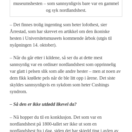
museumshesten – som sannsynligvis bare var en gammel
og syk nordlandshest.
– Det finnes trolig ingenting som heter lofothest, sier
Årrestad, som har skrevet en artikkel om den ikoniske
hesten i Universitetsmuseets kommende årbok (utgis til
nyåpningen 14. oktober).
– Når du går etter i kildene, så ser du at dette mest
sannsynlig var en ordinær nordlandshest som opprinnelig
var glatt i pelsen slik som alle andre hester – men at noen av
dem fikk krøllete pels når de ble litt opp i årene. Det siste
skyldes sannsynligvis en sykdom som heter Cushings
syndrom.
– Så den er ikke utdødd likevel da?
– Nå hopper du til en konklusjon. Det som var en
nordlandshest på 1800-tallet ser ikke ut som en
nordlandshest fra i dag, siden det har skjedd ting i avlen av