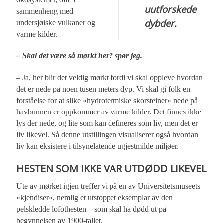
uutforskede
sammenheng med
dybder.
undersjøiske vulkaner og
varme kilder.
– Skal det være så mørkt her? spør jeg.
– Ja, her blir det veldig mørkt fordi vi skal oppleve hvordan
det er nede på noen tusen meters dyp. Vi skal gi folk en
forståelse for at slike «hydrotermiske skorsteiner» nede på
havbunnen er oppkommer av varme kilder. Det finnes ikke
lys der nede, og lite som kan defineres som liv, men det er
liv likevel. Så denne utstillingen visualiserer også hvordan
liv kan eksistere i tilsynelatende ugjestmilde miljøer.
HESTEN SOM IKKE VAR UTDØDD LIKEVEL
Ute av mørket igjen treffer vi på en av Universitetsmuseets
«kjendiser», nemlig et utstoppet eksemplar av den
pelskledde lofothesten – som skal ha dødd ut på
begynnelsen av 1900-tallet.