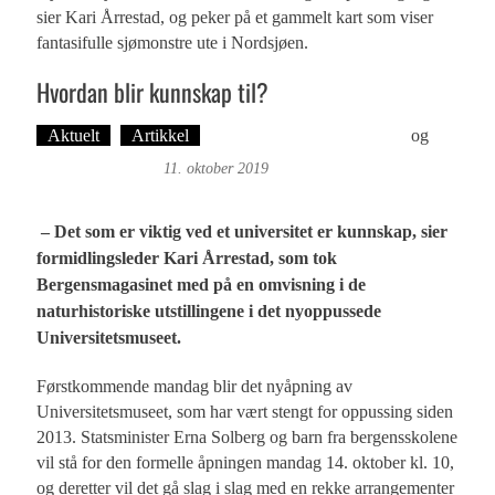
sier Kari Årrestad, og peker på et gammelt kart som viser
fantasifulle sjømonstre ute i Nordsjøen.
Hvordan blir kunnskap til?
Aktuelt
Artikkel
Tekst: Magne Fonn Hafskor
og
Foto: Roy Bjørge
11. oktober 2019
– Det som er viktig ved et universitet er kunnskap, sier
formidlingsleder Kari Årrestad, som tok
Bergensmagasinet med på en omvisning i de
naturhistoriske utstillingene i det nyoppussede
Universitetsmuseet.
Førstkommende mandag blir det nyåpning av
Universitetsmuseet, som har vært stengt for oppussing siden
2013. Statsminister Erna Solberg og barn fra bergensskolene
vil stå for den formelle åpningen mandag 14. oktober kl. 10,
og deretter vil det gå slag i slag med en rekke arrangementer