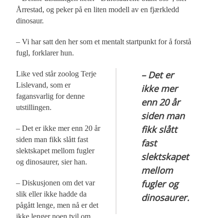
Årrestad, og peker på en liten modell av en fjærkledd
dinosaur.
– Vi har satt den her som et mentalt startpunkt for å forstå
fugl, forklarer hun.
– Det er
Like ved står zoolog Terje
Lislevand, som er
ikke mer
fagansvarlig for denne
enn 20 år
utstillingen.
siden man
fikk slått
– Det er ikke mer enn 20 år
siden man fikk slått fast
fast
slektskapet mellom fugler
slektskapet
og dinosaurer, sier han.
mellom
fugler og
– Diskusjonen om det var
slik eller ikke hadde da
dinosaurer.
pågått lenge, men nå er det
ikke lenger noen tvil om