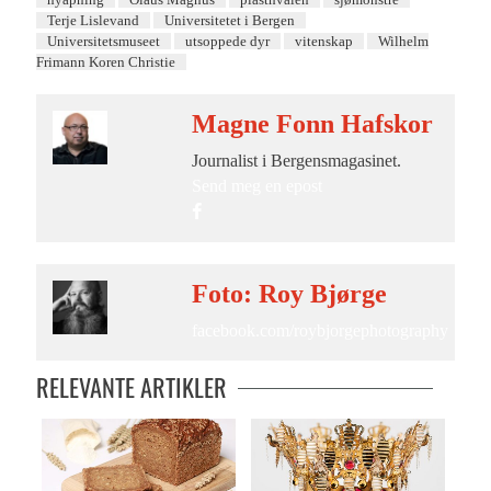
Terje Lislevand
Universitetet i Bergen
Universitetsmuseet
utsoppede dyr
vitenskap
Wilhelm
Frimann Koren Christie
Magne Fonn Hafskor
Journalist i Bergensmagasinet.
Send meg en epost
Foto: Roy Bjørge
facebook.com/roybjorgephotography
RELEVANTE ARTIKLER