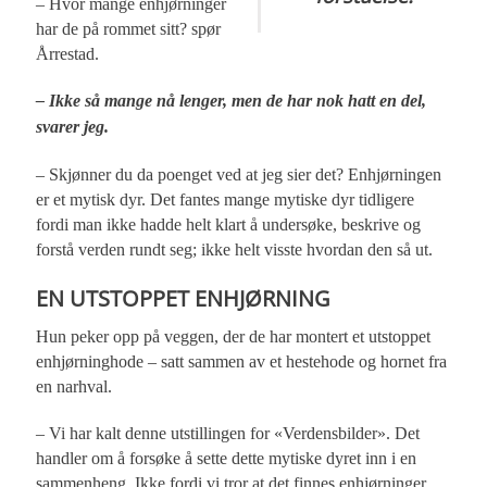
– Hvor mange enhjørninger
har de på rommet sitt? spør
Årrestad.
– Ikke så mange nå lenger, men de har nok hatt en del,
svarer jeg.
– Skjønner du da poenget ved at jeg sier det? Enhjørningen
er et mytisk dyr. Det fantes mange mytiske dyr tidligere
fordi man ikke hadde helt klart å undersøke, beskrive og
forstå verden rundt seg; ikke helt visste hvordan den så ut.
EN UTSTOPPET ENHJØRNING
Hun peker opp på veggen, der de har montert et utstoppet
enhjørninghode – satt sammen av et hestehode og hornet fra
en narhval.
– Vi har kalt denne utstillingen for «Verdensbilder». Det
handler om å forsøke å sette dette mytiske dyret inn i en
sammenheng. Ikke fordi vi tror at det finnes enhjørninger,