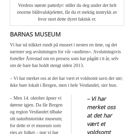
Verdens største pattedyr: stiller du deg under det helt
enorme blåhvalskjelettet, får du et mektig inntrykk av
hvor stort dette dyret faktisk er.
BARNAS MUSEUM
Vi har nå tråkket rundt på museet i nesten en time, og det
nærmer seg avslutningen for vår «audiens». Avslutningsvis
forteller Årrestad om en prosess som har pågått i ti år, selv
om de bare har holdt stengt siden 2013.
– Vi har merket oss at det har vært et voldsomt savn der ute;
ikke bare lokalt i Bergen, men i hele Vestlandet, sier hun.
– Vi har
– Men 14. oktober åpner vi
dørene igjen. Da får Bergen
merket oss
og region Vestlandet tilbake
at det har
sitt naturhistoriske museum;
vært et
for dette er et museum som
voldsomt
eies av folket – noe vi har