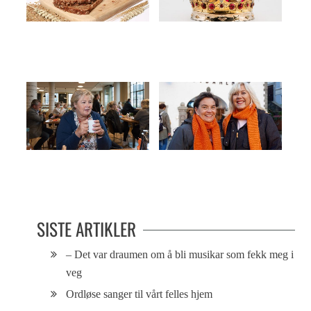
Gratis brød til overvektige
Se byens vakreste brudekrone
– Det blir borgerlig flertall. Det vet
Bærekraft skal lønne seg
jeg.
SISTE ARTIKLER
– Det var draumen om å bli musikar som fekk meg i
veg
Ordløse sanger til vårt felles hjem