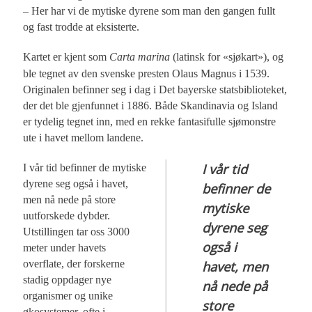
– Her har vi de mytiske dyrene som man den gangen fullt
og fast trodde at eksisterte.
Kartet er kjent som
Carta marina
(latinsk for «sjøkart»), og
ble tegnet av den svenske presten Olaus Magnus i 1539.
Originalen befinner seg i dag i Det bayerske statsbiblioteket,
der det ble gjenfunnet i 1886. Både Skandinavia og Island
er tydelig tegnet inn, med en rekke fantasifulle sjømonstre
ute i havet mellom landene.
I vår tid
I vår tid befinner de mytiske
dyrene seg også i havet,
befinner de
men nå nede på store
mytiske
uutforskede dybder.
dyrene seg
Utstillingen tar oss 3000
også i
meter under havets
overflate, der forskerne
havet, men
stadig oppdager nye
nå nede på
organismer og unike
store
økosystemer, ofte i