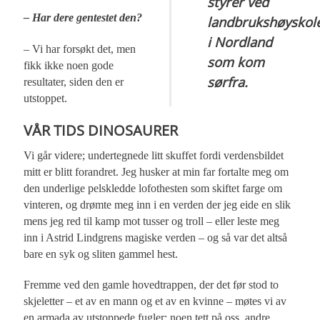
styrer ved
– Har dere gentestet den?
landbrukshøyskol
i Nordland
– Vi har forsøkt det, men
som kom
fikk ikke noen gode
sørfra.
resultater, siden den er
utstoppet.
VÅR TIDS DINOSAURER
Vi går videre; undertegnede litt skuffet fordi verdensbildet
mitt er blitt forandret. Jeg husker at min far fortalte meg om
den underlige pelskledde lofothesten som skiftet farge om
vinteren, og drømte meg inn i en verden der jeg eide en slik
mens jeg red til kamp mot tusser og troll – eller leste meg
inn i Astrid Lindgrens magiske verden – og så var det altså
bare en syk og sliten gammel hest.
Fremme ved den gamle hovedtrappen, der det før stod to
skjeletter – et av en mann og et av en kvinne – møtes vi av
en armada av utstoppede fugler; noen tett på oss, andre