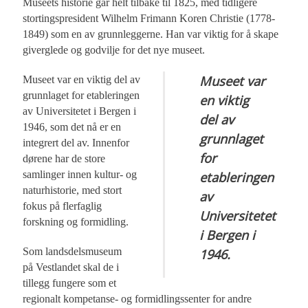
Museets historie går helt tilbake til 1825, med tidligere
stortingspresident Wilhelm Frimann Koren Christie (1778-
1849) som en av grunnleggerne. Han var viktig for å skape
giverglede og godvilje for det nye museet.
Museet var
Museet var en viktig del av
grunnlaget for etableringen
en viktig
av Universitetet i Bergen i
del av
1946, som det nå er en
grunnlaget
integrert del av. Innenfor
for
dørene har de store
samlinger innen kultur- og
etableringen
naturhistorie, med stort
av
fokus på flerfaglig
Universitetet
forskning og formidling.
i Bergen i
Som landsdelsmuseum
1946.
på Vestlandet skal de i
tillegg fungere som et
regionalt kompetanse- og formidlingssenter for andre