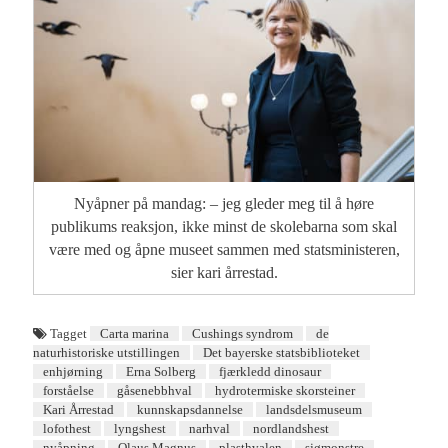
Nyåpner på mandag: – jeg gleder meg til å høre
publikums reaksjon, ikke minst de skolebarna som skal
være med og åpne museet sammen med statsministeren,
sier kari årrestad.
Tagget
Carta marina
Cushings syndrom
de
naturhistoriske utstillingen
Det bayerske statsbiblioteket
enhjørning
Erna Solberg
fjærkledd dinosaur
forståelse
gåsenebbhval
hydrotermiske skorsteiner
Kari Årrestad
kunnskapsdannelse
landsdelsmuseum
lofothest
lyngshest
narhval
nordlandshest
nyåpning
Olaus Magnus
plasthvalen
sjømonstre