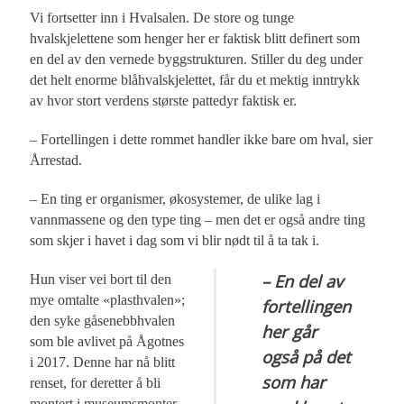
Vi fortsetter inn i Hvalsalen. De store og tunge
hvalskjelettene som henger her er faktisk blitt definert som
en del av den vernede byggstrukturen. Stiller du deg under
det helt enorme blåhvalskjelettet, får du et mektig inntrykk
av hvor stort verdens største pattedyr faktisk er.
– Fortellingen i dette rommet handler ikke bare om hval, sier
Årrestad.
– En ting er organismer, økosystemer, de ulike lag i
vannmassene og den type ting – men det er også andre ting
som skjer i havet i dag som vi blir nødt til å ta tak i.
– En del av
Hun viser vei bort til den
mye omtalte «plasthvalen»;
fortellingen
den syke gåsenebbhvalen
her går
som ble avlivet på Ågotnes
også på det
i 2017. Denne har nå blitt
som har
renset, for deretter å bli
montert i museumsmonter