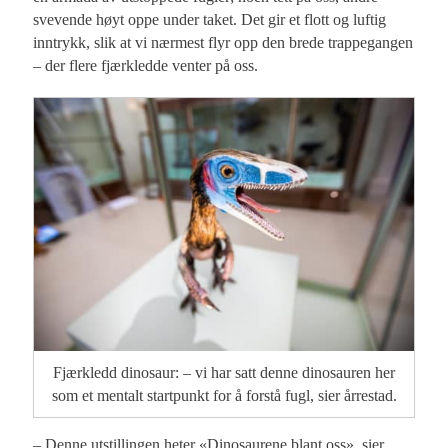
svevende høyt oppe under taket. Det gir et flott og luftig
inntrykk, slik at vi nærmest flyr opp den brede trappegangen
– der flere fjærkledde venter på oss.
Fjærkledd dinosaur: – vi har satt denne dinosauren her
som et mentalt startpunkt for å forstå fugl, sier årrestad.
– Denne utstillingen heter «Dinosaurene blant oss», sier