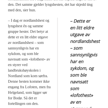
den. Det samme gjelder lyngshesten, det har skjedd ting
med den, sier hun.
– Dette er
– I dag er nordlandshest og
lyngshest én og samme
en litt eldre
gruppe hester. Det betyr at
utgave av
dette er en litt eldre utgave
nordlandshest
av nordlandshest – som
– som
sannsynligvis har en
sykdom, og som ble
sannsynligvis
navnsatt som «lofothest» av
har en
en styrer ved
sykdom, og
landbrukshøyskolen i
som ble
Nordland som kom sørfra.
navnsatt
Denne hesten kommer ikke
engang fra Lofoten, men fra
som
Helgeland, som ligger sør
«lofothest»
for Bodø. Så det er
av en
fortellingen om den.