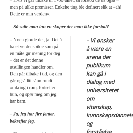
– Hvis vi går tilbake til 1700-tallet, så forstod de da også –
men på ulike premisser. Enkelte ting ble definert slik at «ah!
Dette er min verden».
– Så satte man inn en skaper der man ikke forstod?
– Vi ønsker
– Noen gjorde det, ja. Det å
ha et verdensbilde som på
å være en
en måte gir mening for deg
arena der
– det er det denne
publikum
utstillingen handler om.
kan gå i
Den går tilbake i tid, og den
går også litt sånn rundt
dialog med
omkring i rom, fortsetter
universitetet
hun, og spør meg om jeg
om
har barn.
vitenskap,
– Ja, jeg har fire jenter,
kunnskapsdannel
bekrefter jeg.
og
forståelse.