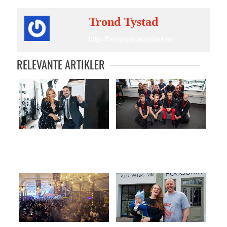
Trond Tystad
http://bergensmagasinet.no
RELEVANTE ARTIKLER
Bråvoksen Blipp
Bergensk teknologi i Kina