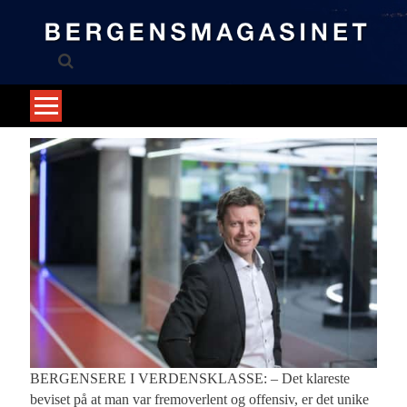
Skip
to
content
BERGENSERE I VERDENSKLASSE: – Det klareste
beviset på at man var fremoverlent og offensiv, er det unike