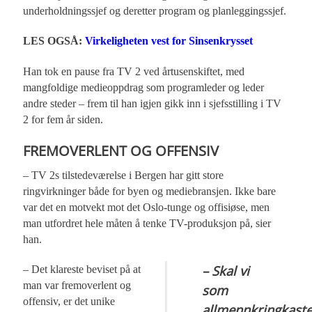
underholdningssjef og deretter program og planleggingssjef.
Virkeligheten vest for Sinsenkrysset
LES OGSÅ:
Han tok en pause fra TV 2 ved årtusenskiftet, med
mangfoldige medieoppdrag som programleder og leder
andre steder – frem til han igjen gikk inn i sjefsstilling i TV
2 for fem år siden.
FREMOVERLENT OG OFFENSIV
– TV 2s tilstedeværelse i Bergen har gitt store
ringvirkninger både for byen og mediebransjen. Ikke bare
var det en motvekt mot det Oslo-tunge og offisiøse, men
man utfordret hele måten å tenke TV-produksjon på, sier
han.
– Skal vi
– Det klareste beviset på at
man var fremoverlent og
som
offensiv, er det unike
allmennkringkaste