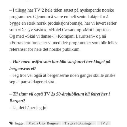
– I tillegg har TV 2 hele tiden satset på nyskapende norske
programmer. Gjennom å være en helt sentral aktør for å
bygge en sterk norsk produksjonsbransje, har vi levert serier
som «De syv søstre», «Hotel Cæsar» og «Mot i brøstet».
Og med «Skal vi danse», «Kompani Lauritzen» og nå
«Forræder» fortsetter vi med det: programmer som blir felles
referanser for hele det norske publikum.
– Har noen østfra som har blitt stasjonert her klaget på
bergensværet?
– Jeg tror vel også at bergenserne noen ganger skulle ønske
seg et par soldager ekstra.
– Til slutt; vil også TV 2s 50-årsjubileum bli feiret her i
Bergen?
– Ja, det håper jeg jo!
Tagget
Media City Bergen
Trygve Rønningen
TV 2