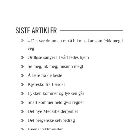
Virkeligheten vest for
– Går veldig fint å ha småbarn i
Sinsenkrysset
byen
SISTE ARTIKLER
– Det var draumen om å bli musikar som fekk meg i
veg
Ordløse sanger til vårt felles hjem
Se meg, lik meg, misunn meg!
Å lære fra de beste
Kjøresko fra Lærdal
Lykken kommer og lykken går
Snart kommer heldigvis regnet
Det nye Medarbeiderpartiet
Det bergenske selvbedrag
Byens vaktminister