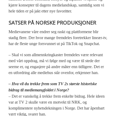
kjære konsepter til dagens medielandskap, samtidig som vi
hele tiden er på jakt etter nye favoritter.
SATSER PÅ NORSKE PRODUKSJONER
Medievanene våre endrer seg raskt og plattformene blir
stadig flere. Der hvor mange fremdeles foretrekker lineær-tv,
har de fleste unge forsvunnet ut på TikTok og Snapchat.
– Skal vi som allmennkringkaster fremdeles være relevant
med vårt oppdrag, må vi følge med og være til stede der
seerne er, og engasjere på andre måter enn tidligere. Det er
en utfordring alle mediehus står ovenfor, erkjenner han.
– Hva vil du trekke frem som TV 2s største historiske
bidrag til mediemangfoldet i Norge?
– Det er vanskelig å trekke frem enkelte bidrag. Hele ideen
var at TV 2 skulle være en motvekt til NRK, og
komplimentere nyhetsdekningen i Norge. Det har åpenbart
vært viktig, svarer han.