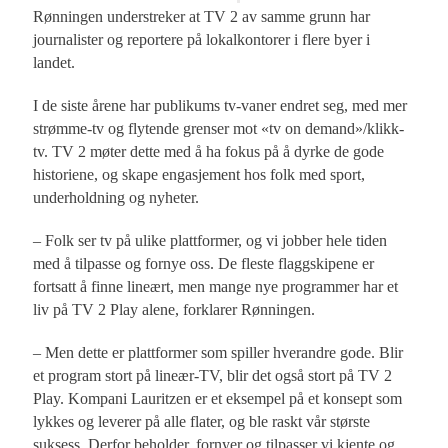
Rønningen understreker at TV 2 av samme grunn har
journalister og reportere på lokalkontorer i flere byer i
landet.
I de siste årene har publikums tv-vaner endret seg, med mer
strømme-tv og flytende grenser mot «tv on demand»/klikk-
tv. TV 2 møter dette med å ha fokus på å dyrke de gode
historiene, og skape engasjement hos folk med sport,
underholdning og nyheter.
– Folk ser tv på ulike plattformer, og vi jobber hele tiden
med å tilpasse og fornye oss. De fleste flaggskipene er
fortsatt å finne lineært, men mange nye programmer har et
liv på TV 2 Play alene, forklarer Rønningen.
– Men dette er plattformer som spiller hverandre gode. Blir
et program stort på lineær-TV, blir det også stort på TV 2
Play. Kompani Lauritzen er et eksempel på et konsept som
lykkes og leverer på alle flater, og ble raskt vår største
suksess. Derfor beholder, fornyer og tilpasser vi kjente og