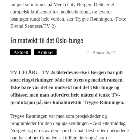
miljøet som finnes på Media City Bergen. Dette er et
europeisk kraftsenter for medieteknologi, og leverer
løsninger rundt hele verden, sier Trygve Rønningen. (Foto:
Eivind Senneset/TV 2)
En motvekt til det Oslo-tunge
Aktuelt
Artikkel
Trond Tystad
1. oktober 2022
TV I 30 ÅR: – TV 2s tilstedeværelse i Bergen har gitt
store ringvirkninger både for byen og mediebransjen.
Ikke bare var det en motvekt mot det Oslo-tunge og
offisiøse, men man utfordret hele måten å tenke TV-
produksjon på, sier kanaldirektør Trygve Rønningen.
Trygve Rønningen var med som prosjektleder og
programleder for den daglige sendingen «God ettermiddag
Norge», og er en av dem som har hatt flest roller i periodene
han har jobbet i kanalen – i tidlige tider også som