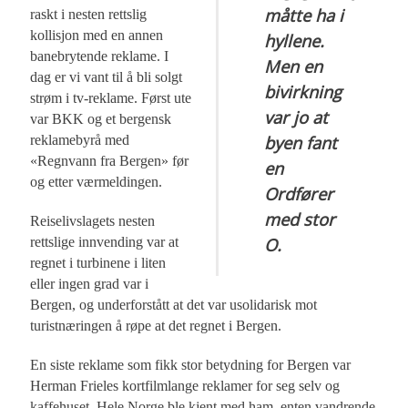
måtte ha i
raskt i nesten rettslig
kollisjon med en annen
hyllene.
banebrytende reklame. I
Men en
dag er vi vant til å bli solgt
bivirkning
strøm i tv-reklame. Først ute
var jo at
var BKK og et bergensk
byen fant
reklamebyrå med
«Regnvann fra Bergen» før
en
og etter værmeldingen.
Ordfører
med stor
Reiselivslagets nesten
O.
rettslige innvending var at
regnet i turbinene i liten
eller ingen grad var i
Bergen, og underforstått at det var usolidarisk mot
turistnæringen å røpe at det regnet i Bergen.
En siste reklame som fikk stor betydning for Bergen var
Herman Frieles kortfilmlange reklamer for seg selv og
kaffehuset. Hele Norge ble kjent med ham, enten vandrende