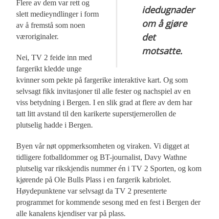
Flere av dem var rett og
idedugnader
slett medieyndlinger i form
om å gjøre
av å fremstå som noen
det
væroriginaler.
motsatte.
Nei, TV 2 feide inn med
fargerikt kledde unge
kvinner som pekte på fargerike interaktive kart. Og som
selvsagt fikk invitasjoner til alle fester og nachspiel av en
viss betydning i Bergen. I en slik grad at flere av dem har
tatt litt avstand til den karikerte superstjernerollen de
plutselig hadde i Bergen.
Byen vår nøt oppmerksomheten og viraken. Vi digget at
tidligere fotballdommer og BT-journalist, Davy Wathne
plutselig var rikskjendis nummer én i TV 2 Sporten, og kom
kjørende på Ole Bulls Plass i en fargerik kabriolet.
Høydepunktene var selvsagt da TV 2 presenterte
programmet for kommende sesong med en fest i Bergen der
alle kanalens kjendiser var på plass.