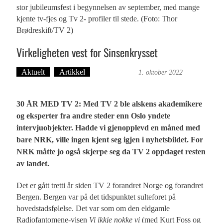
stor jubileumsfest i begynnelsen av september, med mange
kjente tv-fjes og Tv 2- profiler til stede. (Foto: Thor
Brødreskift/TV 2)
Virkeligheten vest for Sinsenkrysset
Aktuelt
Artikkel
Trond Tystad
1. oktober 2022
30 ÅR MED TV 2: Med TV 2 ble alskens akademikere
og eksperter fra andre steder enn Oslo yndete
intervjuobjekter. Hadde vi gjenopplevd en måned med
bare NRK, ville ingen kjent seg igjen i nyhetsbildet. For
NRK måtte jo også skjerpe seg da TV 2 oppdaget resten
av landet.
Det er gått tretti år siden TV 2 forandret Norge og forandret
Bergen. Bergen var på det tidspunktet sulteforet på
hovedstadsfølelse. Det var som om den eldgamle
Radiofantomene-visen
Vi ikkje nokke vi
(med Kurt Foss og