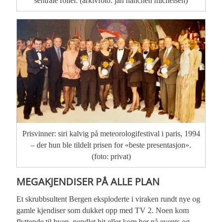
sentrale roller. (arkivfoto: jan hanchen michelsen)
Prisvinner: siri kalvig på meteorologifestival i paris, 1994
– der hun ble tildelt prisen for «beste presentasjon».
(foto: privat)
MEGAKJENDISER PÅ ALLE PLAN
Et skrubbsultent Bergen eksploderte i viraken rundt nye og
gamle kjendiser som dukket opp med TV 2. Noen kom
flyttende til byen, pendlet hit eller kom her på events og