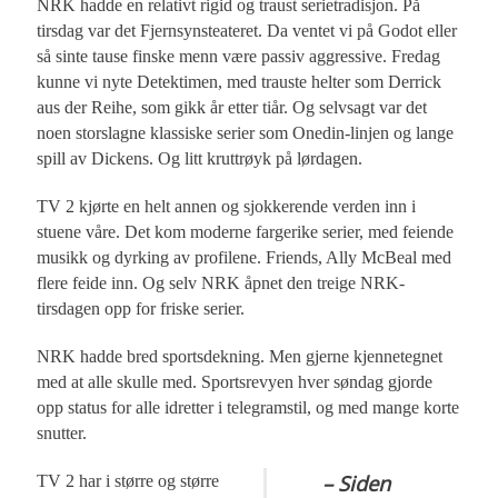
NRK hadde en relativt rigid og traust serietradisjon. På
tirsdag var det Fjernsynsteateret. Da ventet vi på Godot eller
så sinte tause finske menn være passiv aggressive. Fredag
kunne vi nyte Detektimen, med trauste helter som Derrick
aus der Reihe, som gikk år etter tiår. Og selvsagt var det
noen storslagne klassiske serier som Onedin-linjen og lange
spill av Dickens. Og litt kruttrøyk på lørdagen.
TV 2 kjørte en helt annen og sjokkerende verden inn i
stuene våre. Det kom moderne fargerike serier, med feiende
musikk og dyrking av profilene. Friends, Ally McBeal med
flere feide inn. Og selv NRK åpnet den treige NRK-
tirsdagen opp for friske serier.
NRK hadde bred sportsdekning. Men gjerne kjennetegnet
med at alle skulle med. Sportsrevyen hver søndag gjorde
opp status for alle idretter i telegramstil, og med mange korte
snutter.
– Siden
TV 2 har i større og større