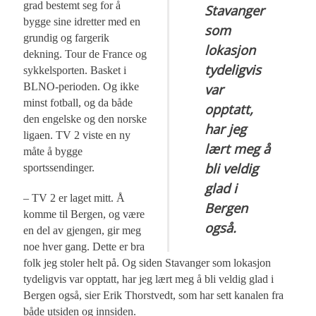
grad bestemt seg for å
Stavanger
bygge sine idretter med en
som
grundig og fargerik
lokasjon
dekning. Tour de France og
tydeligvis
sykkelsporten. Basket i
BLNO-perioden. Og ikke
var
minst fotball, og da både
opptatt,
den engelske og den norske
har jeg
ligaen. TV 2 viste en ny
lært meg å
måte å bygge
bli veldig
sportssendinger.
glad i
– TV 2 er laget mitt. Å
Bergen
komme til Bergen, og være
også.
en del av gjengen, gir meg
noe hver gang. Dette er bra
folk jeg stoler helt på. Og siden Stavanger som lokasjon
tydeligvis var opptatt, har jeg lært meg å bli veldig glad i
Bergen også, sier Erik Thorstvedt, som har sett kanalen fra
både utsiden og innsiden.