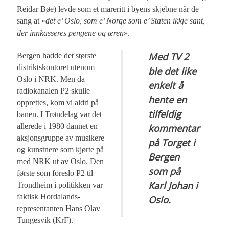
Reidar Bøe) levde som et mareritt i byens skjebne når de
sang at «
det e’ Oslo, som e’ Norge som e’ Staten ikkje sant,
der innkasseres pengene og æren
».
Med TV 2
Bergen hadde det største
distriktskontoret utenom
ble det like
Oslo i NRK. Men da
enkelt å
radiokanalen P2 skulle
hente en
opprettes, kom vi aldri på
tilfeldig
banen. I Trøndelag var det
allerede i 1980 dannet en
kommentar
aksjonsgruppe av musikere
på Torget i
og kunstnere som kjørte på
Bergen
med NRK ut av Oslo. Den
som på
første som foreslo P2 til
Karl Johan i
Trondheim i politikken var
faktisk Hordalands-
Oslo.
representanten Hans Olav
Tungesvik (KrF).