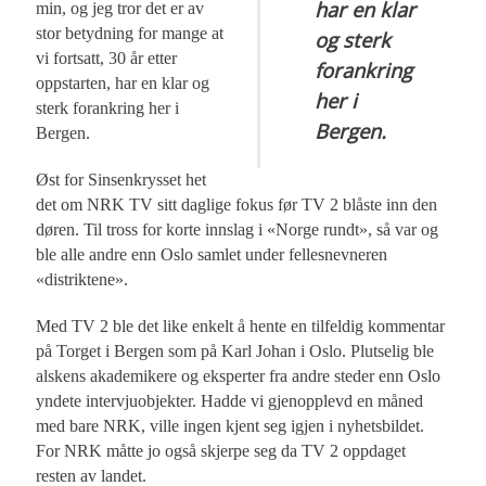
har en klar
min, og jeg tror det er av
stor betydning for mange at
og sterk
vi fortsatt, 30 år etter
forankring
oppstarten, har en klar og
her i
sterk forankring her i
Bergen.
Bergen.
Øst for Sinsenkrysset het
det om NRK TV sitt daglige fokus før TV 2 blåste inn den
døren. Til tross for korte innslag i «Norge rundt», så var og
ble alle andre enn Oslo samlet under fellesnevneren
«distriktene».
Med TV 2 ble det like enkelt å hente en tilfeldig kommentar
på Torget i Bergen som på Karl Johan i Oslo. Plutselig ble
alskens akademikere og eksperter fra andre steder enn Oslo
yndete intervjuobjekter. Hadde vi gjenopplevd en måned
med bare NRK, ville ingen kjent seg igjen i nyhetsbildet.
For NRK måtte jo også skjerpe seg da TV 2 oppdaget
resten av landet.