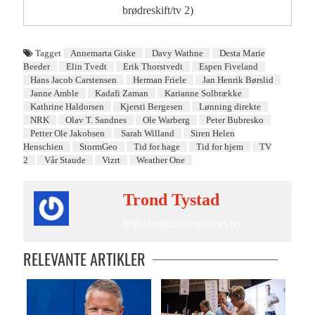
brødreskift/tv 2)
Tagget
Annemarta Giske
Davy Wathne
Desta Marie
Beeder
Elin Tvedt
Erik Thorstvedt
Espen Fiveland
Hans Jacob Carstensen
Herman Friele
Jan Henrik Børslid
Janne Amble
Kadafi Zaman
Karianne Solbrække
Kathrine Haldorsen
Kjersti Bergesen
Lønning direkte
NRK
Olav T. Sandnes
Ole Warberg
Peter Bubresko
Petter Ole Jakobsen
Sarah Willand
Siren Helen
Henschien
StormGeo
Tid for hage
Tid for hjem
TV
2
Vår Staude
Vizrt
Weather One
Trond Tystad
http://bergensmagasinet.no
RELEVANTE ARTIKLER