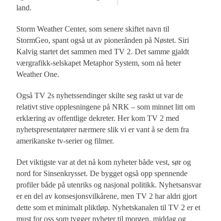
land.
Storm Weather Center, som senere skiftet navn til
StormGeo, spant også ut av pionerånden på Nøstet. Siri
Kalvig startet det sammen med TV 2. Det samme gjaldt
værgrafikk-selskapet Metaphor System, som nå heter
Weather One.
Også TV 2s nyhetssendinger skilte seg raskt ut var de
relativt stive opplesningene på NRK – som minnet litt om
erklæring av offentlige dekreter. Her kom TV 2 med
nyhetspresentatører nærmere slik vi er vant å se dem fra
amerikanske tv-serier og filmer.
Det viktigste var at det nå kom nyheter både vest, sør og
nord for Sinsenkrysset. De bygget også opp spennende
profiler både på utenriks og nasjonal politikk. Nyhetsansvar
er en del av konsesjonsvilkårene, men TV 2 har aldri gjort
dette som et minimalt pliktløp. Nyhetskanalen til TV 2 er et
must for oss som tygger nyheter til morgen, middag og