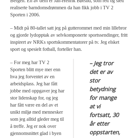
Bergen. En av dem er Jan-Henrik Børslid, som rett og slett
realiserte barndomsdrømmen da han fikk jobb i TV 2
Sporten i 2006.
– Midt på 80-tallet satt jeg på gutterommet med min lillebror
og gjorde lydopptak av selvkomponerte sportssendinger, fritt
inspirert av NRKs sportskommentatorer på tv. Jeg elsket
sport og spesielt fotball, forteller han.
– Jeg tror
– For meg har TV 2
Sporten blitt mye mer enn
det er av
hva jeg forventet av en
stor
arbeidsplass. Jeg har fått
betydning
jobbe med oppgaver jeg har
for mange
stor lidenskap for, og jeg
har fått være en del av et
at vi
unikt miljø med mennesker
fortsatt, 30
som jeg alltid gleder meg til
år etter
å treffe. Jeg er nok over
oppstarten,
gjennomsnittet glad i byen