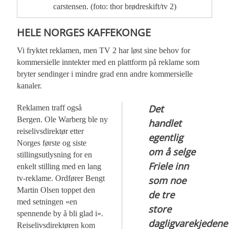
carstensen. (foto: thor brødreskift/tv 2)
HELE NORGES KAFFEKONGE
Vi fryktet reklamen, men TV 2 har løst sine behov for
kommersielle inntekter med en plattform på reklame som
bryter sendinger i mindre grad enn andre kommersielle
kanaler.
Det
Reklamen traff også
Bergen. Ole Warberg ble ny
handlet
reiselivsdirektør etter
egentlig
Norges første og siste
om å selge
stillingsutlysning for en
Friele inn
enkelt stilling med en lang
tv-reklame. Ordfører Bengt
som noe
Martin Olsen toppet den
de tre
med setningen «en
store
spennende by å bli glad i».
dagligvarekjedene
Reiselivsdirektøren kom