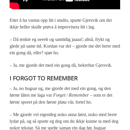
Etter å ha varma opp litt i studio, spurte Gjersvik om dei
ikkje heller skulle prøva å improvisera litt i lag.
– Då tenkte eg oeeeh og samtidig jaaaa!; altså, frykt og
glede på same tid. Kordan var det – gjorde me det berre med
ein gong då, eller? spør ho.
– Ja, me gjorde det med ein gong då, bekreftar Gjersvik.
I FORGOT TO REMEMBER
– Ja, no hugsar eg, me gjorde det med ein gong, og den
første låten me laga var
Forget / Remember
– som er det
første sporet på den første plata vår, fortel ho.
– Me gjorde vel eigentleg noko anna først, noko med berre
lydar på, og så spurte eg deg om du ikkje kunne ta med deg
nokre tekstar. Så me spelte saman ein dag før, hugsar