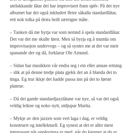
utelukkande låtar dei har improvisert fram sjølv. På det nye
albumet har dei også inkludert fleire såkalla standardlåtar,
rett nok tolka på deira heilt særeigne måte.
– Tanken då me byrja var som nemnd å spela standardlåtar.
Det var det me skulle først. Men så byrja eg å mumla om
improvisasjon undervegs – og så syntes me at det var meir
spanande der og då, forklarar Ole Amund.
– Sidan har musikken vår endra seg i ein eller annan retning
– slik at på denne tredje plata gjekk det an å blanda dei to
tinga. Eg trur ikkje det hadde passa inn på dei to første
platene.
– Då dei gamle standardjazzlåtane var nye, så var dei også
veldig leikne og noko nytt, utdjupar Marita.
– Mykje av den jazzen som vert laga i dag, er veldig
konstruert og intellektuell. Eg synest at det er aller mest
interessant når opplevinga er med, når du kjenner at du er