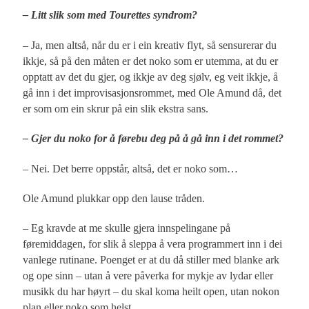
– Litt slik som med Tourettes syndrom?
– Ja, men altså, når du er i ein kreativ flyt, så sensurerar du
ikkje, så på den måten er det noko som er utemma, at du er
opptatt av det du gjer, og ikkje av deg sjølv, eg veit ikkje, å
gå inn i det improvisasjonsrommet, med Ole Amund då, det
er som om ein skrur på ein slik ekstra sans.
– Gjer du noko for å førebu deg på å gå inn i det rommet?
– Nei. Det berre oppstår, altså, det er noko som…
Ole Amund plukkar opp den lause tråden.
– Eg kravde at me skulle gjera innspelingane på
føremiddagen, for slik å sleppa å vera programmert inn i dei
vanlege rutinane. Poenget er at du då stiller med blanke ark
og ope sinn – utan å vere påverka for mykje av lydar eller
musikk du har høyrt – du skal koma heilt open, utan nokon
plan eller noko som helst.