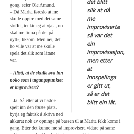
det blitt
gong, seier Ole Amund.
slik at då
– Då Marita føreslo at me
me
skulle opptre med det same
stoffet, tenkte eg at «jaja, no
improviserte
skal me finna på det på
så var det
nytt», liksom. Men nei, det
ein
ho ville var at me skulle
improvisasjon,
spela det slik som låtane
men etter
var.
at
– Altså, at de skulle øva inn
innspelinga
noko som i utgangspunktet
er gitt ut,
er improvisert?
så er det
– Ja. Så etter at vi hadde
blitt ein låt.
spelt inn den første plata,
byrja eg faktisk å skriva ned
akkurat nok av opninga på bassen til at Marita fekk kome i
gang. Etter det kunne me så improvisera vidare på same