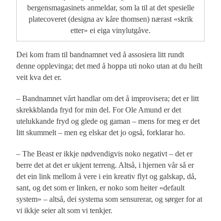
bergensmagasinets anmeldar, som la til at det spesielle
platecoveret (designa av kåre thomsen) nærast «skrik
etter» ei eiga vinylutgåve.
Dei kom fram til bandnamnet ved å assosiera litt rundt
denne opplevinga; det med å hoppa uti noko utan at du heilt
veit kva det er.
– Bandnamnet vårt handlar om det å improvisera; det er litt
skrekkblanda fryd for min del. For Ole Amund er det
utelukkande fryd og glede og gaman – mens for meg er det
litt skummelt – men eg elskar det jo også, forklarar ho.
– The Beast er ikkje nødvendigvis noko negativt – det er
berre det at det er ukjent terreng. Altså, i hjernen vår så er
det ein link mellom å vere i ein kreativ flyt og galskap, då,
sant, og det som er linken, er noko som heiter «default
system» – altså, dei systema som sensurerar, og sørger for at
vi ikkje seier alt som vi tenkjer.