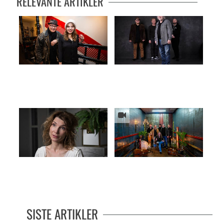
RELEVANTE ARTIKLER
Når kjærligheten dør og dør
PÅ ØRET: Ventetiden er over!
– Menneskenes hjerter forandrer
Debutvideo fra Waterwagon
seg ikke
SISTE ARTIKLER