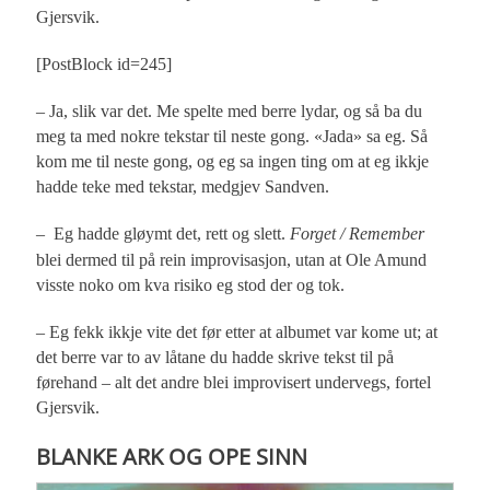
Gjersvik.
[PostBlock id=245]
– Ja, slik var det. Me spelte med berre lydar, og så ba du
meg ta med nokre tekstar til neste gong. «Jada» sa eg. Så
kom me til neste gong, og eg sa ingen ting om at eg ikkje
hadde teke med tekstar, medgjev Sandven.
– Eg hadde gløymt det, rett og slett.
Forget / Remember
blei dermed til på rein improvisasjon, utan at Ole Amund
visste noko om kva risiko eg stod der og tok.
– Eg fekk ikkje vite det før etter at albumet var kome ut; at
det berre var to av låtane du hadde skrive tekst til på
førehand – alt det andre blei improvisert undervegs, fortel
Gjersvik.
BLANKE ARK OG OPE SINN