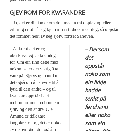
GJEV ROM FOR KVARANDRE
– Ja, det er din tanke om det, medan mi oppleving eller
erfaring er at når eg kjem inn i studioet med deg, så oppstår
det rommet heilt av seg sjølv, fortset Sandven.
– Dersom
– Akkurat det er eg
ubeskriveleg takknemleg
det
for. Om ein finn dette med
oppstår
nokon, så er det viktig å ta
noko som
vare på. Sjølvsagt handlar
ein ikkje
det også om å ha evne til å
lytta til den andre – og til
hadde
kva som oppstår i det
tenkt på
mellomrommet mellom ein
førehand
sjølv og den andre. Ole
eller noko
Amund er tidlegare
som ein
tangolærar – og det er noko
av det ein gjer der også, i