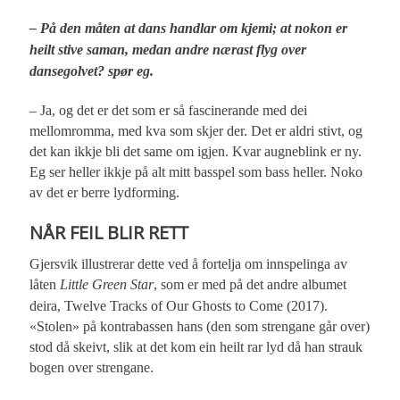
– På den måten at dans handlar om kjemi; at nokon er
heilt stive saman, medan andre nærast flyg over
dansegolvet? spør eg.
– Ja, og det er det som er så fascinerande med dei
mellomromma, med kva som skjer der. Det er aldri stivt, og
det kan ikkje bli det same om igjen. Kvar augneblink er ny.
Eg ser heller ikkje på alt mitt basspel som bass heller. Noko
av det er berre lydforming.
NÅR FEIL BLIR RETT
Gjersvik illustrerar dette ved å fortelja om innspelinga av
låten
Little Green Star
, som er med på det andre albumet
deira, Twelve Tracks of Our Ghosts to Come (2017).
«Stolen» på kontrabassen hans (den som strengane går over)
stod då skeivt, slik at det kom ein heilt rar lyd då han strauk
bogen over strengane.