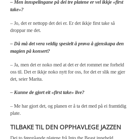
– Men innspelingane på dei tre platene er vel ikkje «first
take»?
– Jo, det er nettopp det dei er. Er det ikkje first take så
droppar me det.
– Då må det vera veldig spesielt å prøva å gjenskapa den
magien på konsert?
– Ja, men det er noko med at det er det rommet me forheld
oss til. Det er ikkje noko nytt for oss, for det er slik me gjer
det, seier Marita.
– Kunne de gjort eit «first take» live?
– Me har gjort det, og planen er å ta det med på ei framtidig
plate.
TILBAKE TIL DEN OPPHAVLEGE JAZZEN
Dei to føregåande platene frå Into the Beast inneheld