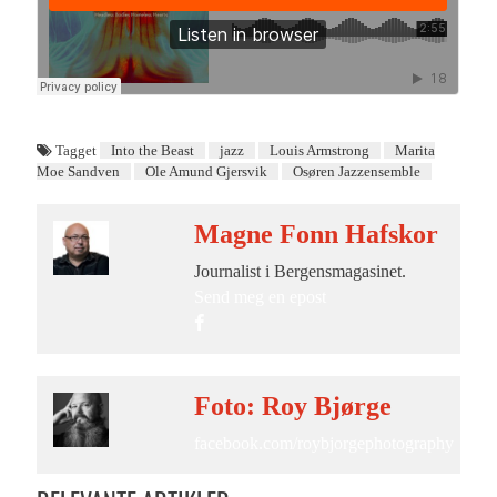
Tagget
Into the Beast
jazz
Louis Armstrong
Marita
Moe Sandven
Ole Amund Gjersvik
Osøren Jazzensemble
Magne Fonn Hafskor
Journalist i Bergensmagasinet.
Send meg en epost
Foto: Roy Bjørge
facebook.com/roybjorgephotography