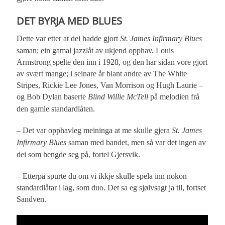
DET BYRJA MED BLUES
Dette var etter at dei hadde gjort
St. James Infirmary Blues
saman; ein gamal jazzlåt av ukjend opphav. Louis
Armstrong spelte den inn i 1928, og den har sidan vore gjort
av svært mange; i seinare år blant andre av The White
Stripes, Rickie Lee Jones, Van Morrison og Hugh Laurie –
og Bob Dylan baserte
Blind Willie McTell
på melodien frå
den gamle standardlåten.
– Det var opphavleg meininga at me skulle gjera
St. James
Infirmary Blues
saman med bandet, men så var det ingen av
dei som hengde seg på, fortel Gjersvik.
– Etterpå spurte du om vi ikkje skulle spela inn nokon
standardlåtar i lag, som duo. Det sa eg sjølvsagt ja til, fortset
Sandven.