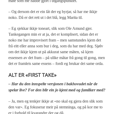
måte som me hadde gjort i utgangspunktet.
– Og dersom det er ein låt der eg byrjar, så har me ikkje
noko. Då er det rett ut i det blå, legg Marita til.
– Eg sjekkar ikkje toneart, slik som Ole Amund gjer.
Tankegangen min er at ja, det er komplisert, sidan det er
noko me har improvisert fram – men samstundes kjem det
frå eitt eller anna som bur i deg, som du har med deg. Sjølv
om det ikkje kjem ut på akkurat same måten, så kjem
essensen av det fram – på ulike måtar frå gong til gong, men
det er framleis same essens – fordi eg brukar dei same orda.
ALT ER «FIRST TAKE»
– Har du den innspelte versjonen i bakhovudet når de
spelar live? For den blir ein jo kjent med og familiær med?
– Ja, men eg tenkjer ikkje at «no skal eg gjera den slik som
den var». Eg fokuserar meir på stemninga, og på kor me to
er i forhold til kvarandre der og då.