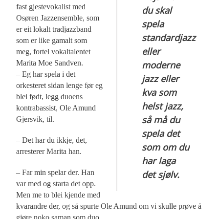
fast gjestevokalist med
du skal
Osøren Jazzensemble, som
spela
er eit lokalt tradjazzband
standardjazz
som er like gamalt som
eller
meg, fortel vokaltalentet
Marita Moe Sandven.
moderne
– Eg har spela i det
jazz eller
orkesteret sidan lenge før eg
kva som
blei født, legg duoens
helst jazz,
kontrabassist, Ole Amund
så må du
Gjersvik, til.
spela det
– Det har du ikkje, det,
som om du
arresterer Marita han.
har laga
– Far min spelar der. Han
det sjølv.
var med og starta det opp.
Men me to blei kjende med
kvarandre der, og så spurte Ole Amund om vi skulle prøve å
gjøre noko saman som duo.