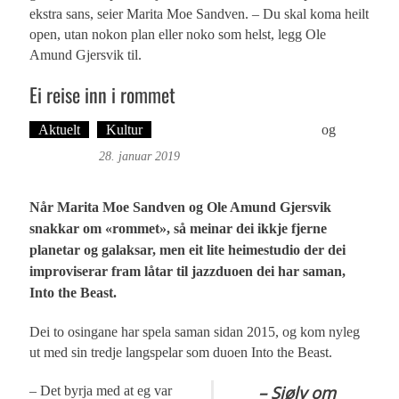
ekstra sans, seier Marita Moe Sandven. – Du skal koma heilt
open, utan nokon plan eller noko som helst, legg Ole
Amund Gjersvik til.
Ei reise inn i rommet
Aktuelt
Kultur
Tekst: Magne Fonn Hafskor
og
Foto:
Roy Bjørge
28. januar 2019
Når Marita Moe Sandven og Ole Amund Gjersvik
snakkar om «rommet», så meinar dei ikkje fjerne
planetar og galaksar, men eit lite heimestudio der dei
improviserar fram låtar til jazzduoen dei har saman,
Into the Beast.
Dei to osingane har spela saman sidan 2015, og kom nyleg
ut med sin tredje langspelar som duoen Into the Beast.
– Sjølv om
– Det byrja med at eg var