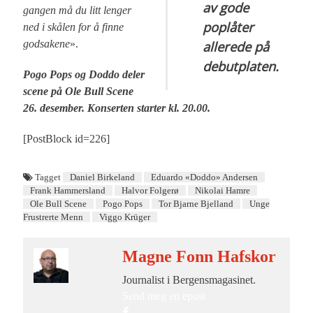
av gode
gangen må du litt lenger
poplåter
ned i skålen for å finne
godsakene
».
allerede på
debutplaten.
Pogo Pops og Doddo deler
scene på Ole Bull Scene
26. desember. Konserten starter kl. 20.00.
[PostBlock id=226]
Tagget
Daniel Birkeland
Eduardo «Doddo» Andersen
Frank Hammersland
Halvor Folgerø
Nikolai Hamre
Ole Bull Scene
Pogo Pops
Tor Bjarne Bjelland
Unge
Frustrerte Menn
Viggo Krüger
Magne Fonn Hafskor
Journalist i Bergensmagasinet.
Send meg en epost