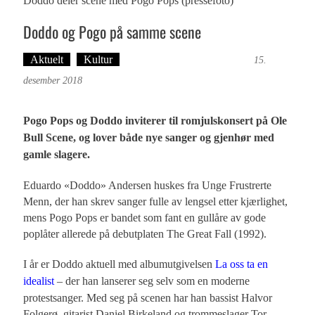
Doddo deler scene med Pogo Pops (pressefoto)
Doddo og Pogo på samme scene
Aktuelt
Kultur
Tekst: Magne Fonn Hafskor
15.
desember 2018
Pogo Pops og Doddo inviterer til romjulskonsert på Ole
Bull Scene, og lover både nye sanger og gjenhør med
gamle slagere.
Eduardo «Doddo» Andersen huskes fra Unge Frustrerte
Menn, der han skrev sanger fulle av lengsel etter kjærlighet,
mens Pogo Pops er bandet som fant en gullåre av gode
poplåter allerede på debutplaten The Great Fall (1992).
I år er Doddo aktuell med albumutgivelsen
La oss ta en
idealist
– der han lanserer seg selv som en moderne
protestsanger. Med seg på scenen har han bassist Halvor
Folgerø, gitarist Daniel Birkeland og trommeslager Tor