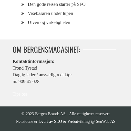
Den gode reisen starter på SFO
Visebasaren under lupen
Ulven og virkeligheten
OM BERGENSMAGASINET:
Kontaktinformasjon:
Trond Tystad
Daglig leder / ansvarlig redaktør
m: 909 45 028
Tips oss
© 2023 Bergen Brands AS - Alle rettigheter reservert
SEO & Webutvikling @ SeoWeb AS
Nettsidene er levert av