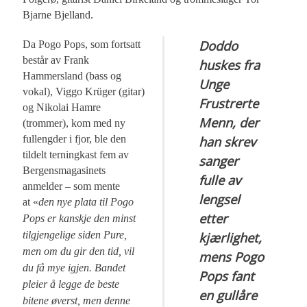
Bjarne Bjelland.
Doddo
Da Pogo Pops, som fortsatt
består av Frank
huskes fra
Hammersland (bass og
Unge
vokal), Viggo Krüger (gitar)
Frustrerte
og Nikolai Hamre
Menn, der
(trommer), kom med ny
fullengder i fjor, ble den
han skrev
tildelt terningkast fem av
sanger
Bergensmagasinets
fulle av
anmelder – som mente
lengsel
at «
den nye plata til Pogo
etter
Pops er kanskje den minst
tilgjengelige siden Pure,
kjærlighet,
men om du gir den tid, vil
mens Pogo
du få mye igjen. Bandet
Pops fant
pleier å legge de beste
en gullåre
bitene øverst, men denne