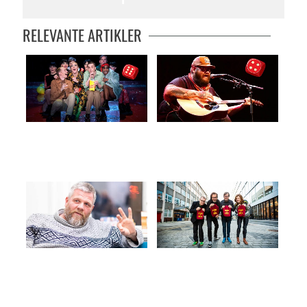
RELEVANTE ARTIKLER
Cabaret på DNS: Hett og helstøpt
Fragmenter av et amerikansk liv
Oppturer, nedturer og krasjlanding
– Det er den draumen me ber på –
i Japan
om å vinne fruktkorga