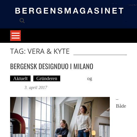
Skip
to
content
TAG: VERA & KYTE
BERGENSK DESIGNDUO I MILANO
Aktuelt
Gründeren
Britt Embry
og
Foto: Britt
Embry
3. april 2017
–
Både