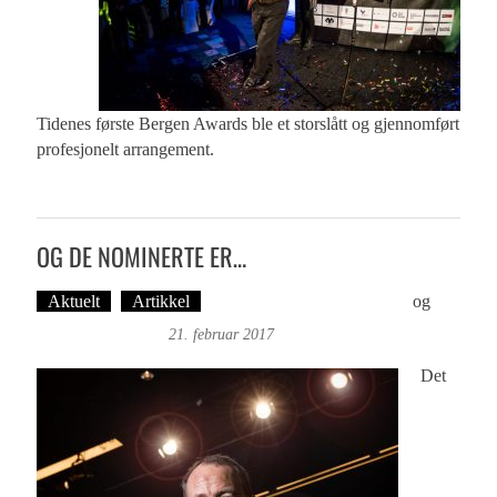
Tidenes første Bergen Awards ble et storslått og gjennomført
profesjonelt arrangement.
OG DE NOMINERTE ER…
Aktuelt
Artikkel
Tekst: Magne Fonn Hafskor
og
Øyvind Toft: Foto
21. februar 2017
Det