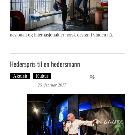
nasjonalt og internasjonalt er norsk design i vinden nå.
Hederspris til en hedersmann
Aktuelt
Kultur
Øyvind Toft: Foto
og
Tekst: Magne
Fonn Hafskor
26. februar 2017