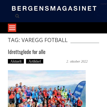
Skip
to
content
TAG: VAREGG FOTBALL
Idrettsglede for alle
Aktuelt
Artikkel
Trond Tystad
2. oktober 2022