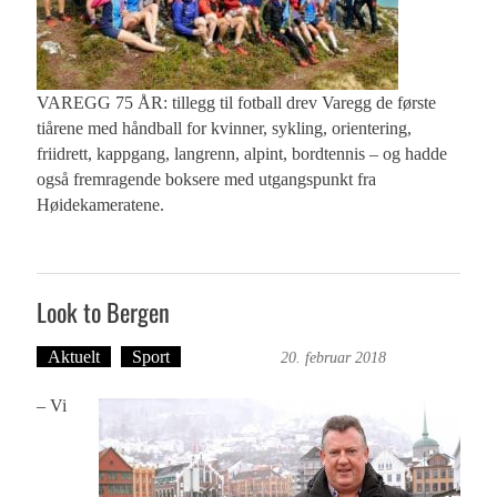
VAREGG 75 ÅR: tillegg til fotball drev Varegg de første
tiårene med håndball for kvinner, sykling, orientering,
friidrett, kappgang, langrenn, alpint, bordtennis – og hadde
også fremragende boksere med utgangspunkt fra
Høidekameratene.
Look to Bergen
Aktuelt
Sport
Ove Landro
20. februar 2018
– Vi