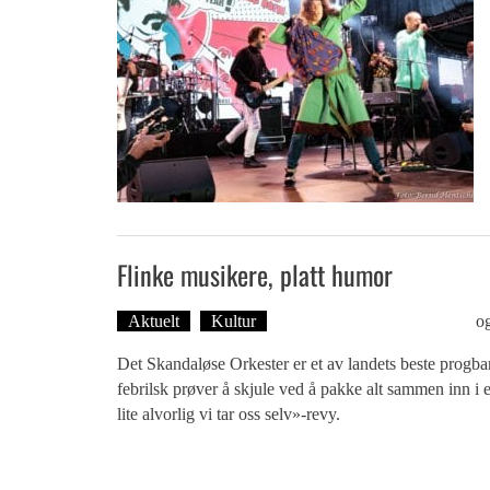
Flinke musikere, platt humor
Aktuelt
Kultur
Tekst: Magne Fonn Hafskor
o
Det Skandaløse Orkester er et av landets beste progba
febrilsk prøver å skjule ved å pakke alt sammen inn i 
lite alvorlig vi tar oss selv»-revy.