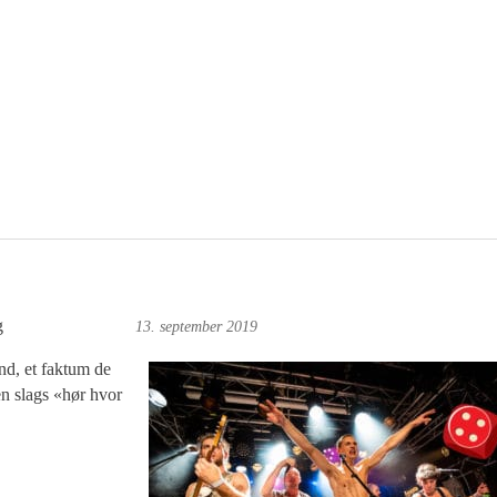
g
Foto: Roy Bjørge
13. september 2019
nd, et faktum de
en slags «hør hvor