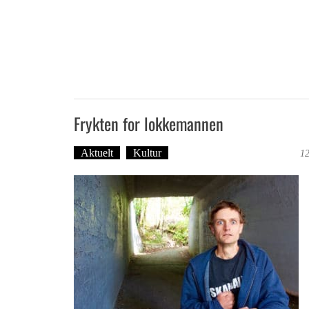
Frykten for lokkemannen
Aktuelt
Kultur
Tekst: Magne Fonn Hafskor
12