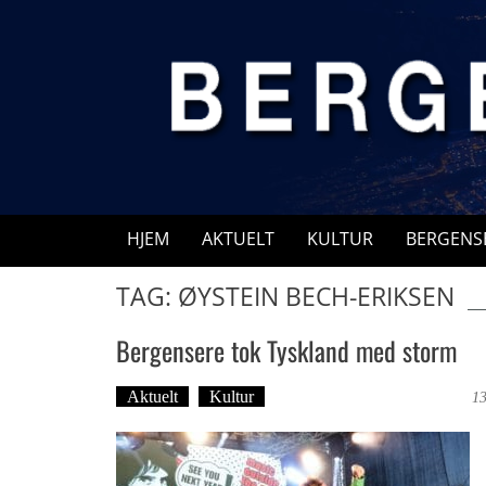
Skip
to
content
HJEM
AKTUELT
KULTUR
BERGENS
TAG: ØYSTEIN BECH-ERIKSEN
Bergensere tok Tyskland med storm
Aktuelt
Kultur
Tekst: Magne Fonn Hafskor
13