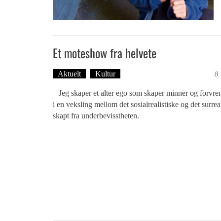
Et moteshow fra helvete
Aktuelt
Kultur
Tekst: Magne Fonn Hafskor
8.
– Jeg skaper et alter ego som skaper minner og forvre
i en veksling mellom det sosialrealistiske og det surreal
skapt fra underbevisstheten.