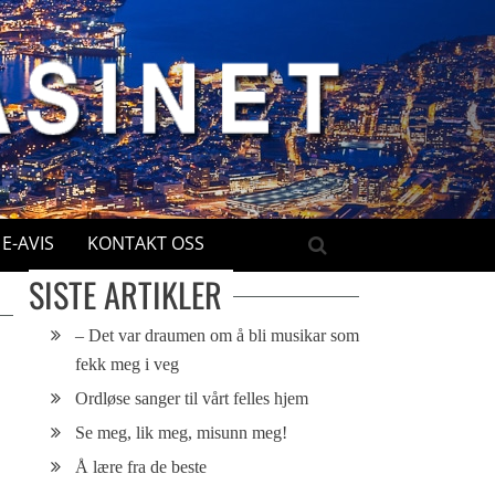
E-AVIS
KONTAKT OSS
SISTE ARTIKLER
– Det var draumen om å bli musikar som
fekk meg i veg
Ordløse sanger til vårt felles hjem
Se meg, lik meg, misunn meg!
Å lære fra de beste