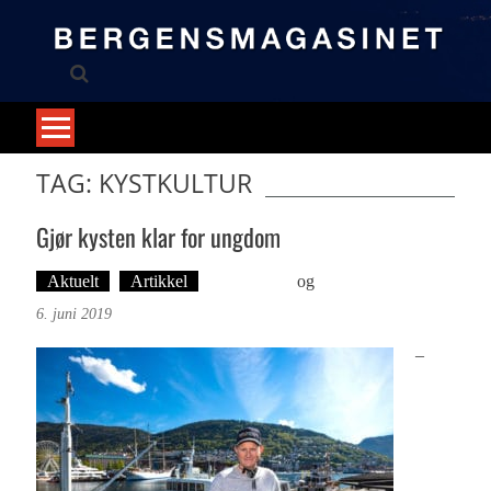
Skip
to
content
TAG: KYSTKULTUR
Gjør kysten klar for ungdom
Aktuelt
Artikkel
Ove Landro
og
Foto: Roy Bjørge
6. juni 2019
–