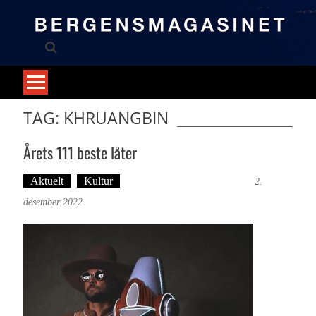
Skip
to
content
TAG: KHRUANGBIN
Årets 111 beste låter
Aktuelt
Kultur
Tekst: Magne Fonn Hafskor
2.
desember 2022