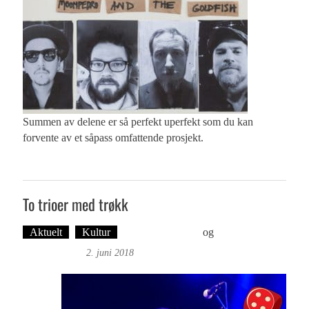
Summen av delene er så perfekt uperfekt som du kan
forvente av et såpass omfattende prosjekt.
To trioer med trøkk
Aktuelt
Kultur
Foto: Roy Bjørge
og
Tekst: Magne
Fonn Hafskor
2. juni 2018