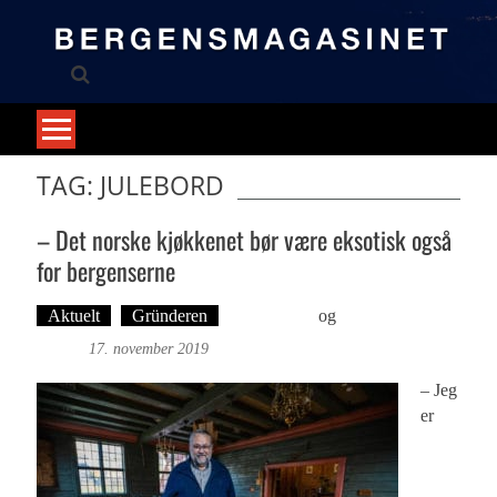
Skip
to
content
TAG: JULEBORD
– Det norske kjøkkenet bør være eksotisk også
for bergenserne
Aktuelt
Gründeren
Ove Landro
og
Foto: Roy
Bjørge
17. november 2019
– Jeg
er