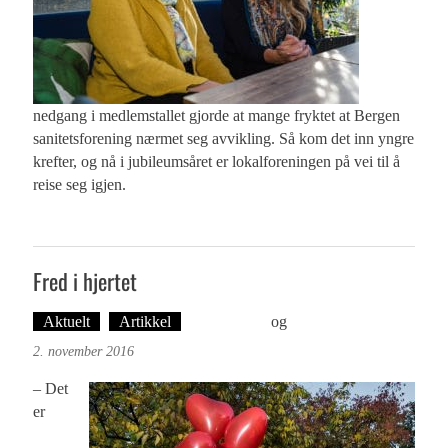
nedgang i medlemstallet gjorde at mange fryktet at Bergen
sanitetsforening nærmet seg avvikling. Så kom det inn yngre
krefter, og nå i jubileumsåret er lokalforeningen på vei til å
reise seg igjen.
Fred i hjertet
Aktuelt
Artikkel
Ove Landro
og
Øyvind Toft: Foto
2. november 2016
– Det
er