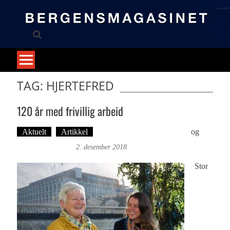
Skip
to
content
TAG: HJERTEFRED
120 år med frivillig arbeid
Aktuelt
Artikkel
Tekst: Magne Fonn Hafskor
og
Foto: Roy Bjørge
2. desember 2018
Stor