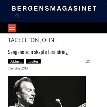
Skip
to
content
TAG: ELTON JOHN
Sangene som skapte forandring
Aktuelt
Kultur
Tekst: Magne Fonn Hafskor
26.
desember 2019