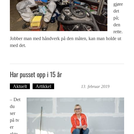
gjøre
det
på;
den
rette.
Jobber man med håndverk på den måten, kan man holde ut
med det.
Har pusset opp i 15 år
Aktuelt
Artikkel
Ove Landro
13. februar 2019
– Det
du
ser
på tv
er
ekte.