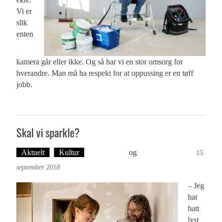
Vi er
slik
enten
kamera går eller ikke. Og så har vi en stor omsorg for
hverandre. Man må ha respekt for at oppussing er en tøff
jobb.
Skal vi sparkle?
Aktuelt
Kultur
Ove Landro
og
Foto: Britt Embry
15.
september 2018
– Jeg
har
hatt
lyst