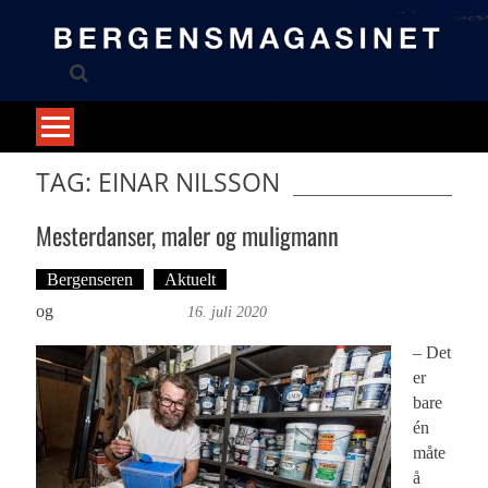
Skip
to
content
TAG: EINAR NILSSON
Mesterdanser, maler og muligmann
Bergenseren
Aktuelt
Tekst: Magne Fonn Hafskor
og
Øyvind Toft: Foto
16. juli 2020
– Det
er
bare
én
måte
å