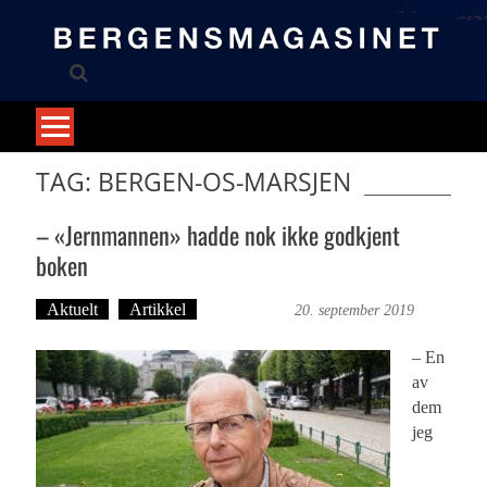
Skip
to
content
TAG: BERGEN-OS-MARSJEN
– «Jernmannen» hadde nok ikke godkjent
boken
Aktuelt
Artikkel
Ove Landro
20. september 2019
– En
av
dem
jeg