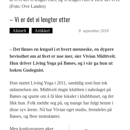
(Foto: Ove Landro)
– Vi er det vi lengter etter
Aktuelt
Artikkel
Ove Landro
8. september 2018
– Det finnes en lengsel i et hvert menneske, en dypere
bevissthet om at livet er noe mer, sier Vivian Midttveit.
Hun driver Living Yoga på Bønes, og i vår ga hun ut
boken Gudegnist.
Hun startet Living Yoga i 2011, samtidig som hun tok
utdannelsen sin. Midttveit ringte klubben i nabolaget på
Bønes og spurte om å få låne lokaler i klubbhuset, og det
fikk hun. Folk meldte seg på, og mange har fulgt henne i
disse syv årene. Nå har Vivian eget studio, fremdeles på
Bønes, og flere instruktører.
–
Men konkurransen øker