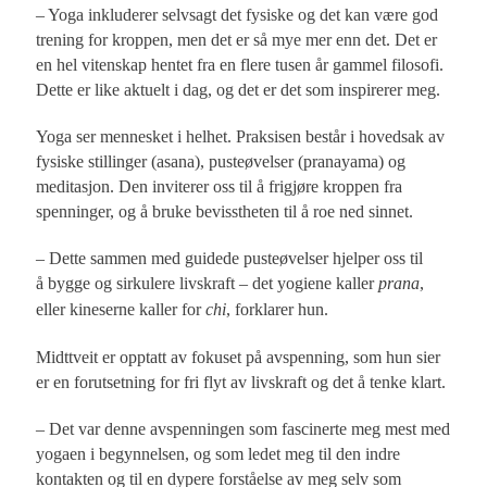
– Yoga inkluderer selvsagt det fysiske og det kan være god
trening for kroppen, men det er så mye mer enn det. Det er
en hel vitenskap hentet fra en flere tusen år gammel filosofi.
Dette er like aktuelt i dag, og det er det som inspirerer meg.
Yoga ser mennesket i helhet. Praksisen består i hovedsak av
fysiske stillinger (asana), pusteøvelser (pranayama) og
meditasjon. Den inviterer oss til å frigjøre kroppen fra
spenninger, og å bruke bevisstheten til å roe ned sinnet.
– Dette sammen med guidede pusteøvelser hjelper oss til
å bygge og sirkulere livskraft – det yogiene kaller
prana
,
eller kineserne kaller for
chi
, forklarer hun.
Midttveit er opptatt av fokuset på avspenning, som hun sier
er en forutsetning for fri flyt av livskraft og det å tenke klart.
– Det var denne avspenningen som fascinerte meg mest med
yogaen i begynnelsen, og som ledet meg til den indre
kontakten og til en dypere forståelse av meg selv som