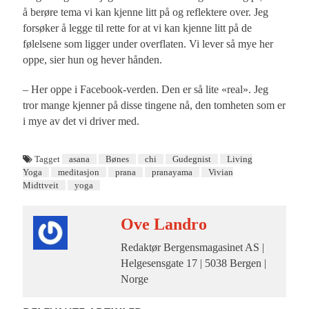
å berøre tema vi kan kjenne litt på og reflektere over. Jeg
forsøker å legge til rette for at vi kan kjenne litt på de
følelsene som ligger under overflaten. Vi lever så mye her
oppe, sier hun og hever hånden.
– Her oppe i Facebook-verden. Den er så lite «real». Jeg
tror mange kjenner på disse tingene nå, den tomheten som er
i mye av det vi driver med.
Tagget
asana
Bønes
chi
Gudegnist
Living
Yoga
meditasjon
prana
pranayama
Vivian
Midttveit
yoga
Ove Landro
Redaktør Bergensmagasinet AS |
Helgesensgate 17 | 5038 Bergen |
Norge