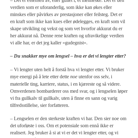
– Det er essensen av, eller gullet i, et menneske. Det er den
verdien som er uforanderlig, som ikke kan økes eller
minskes eller påvirkes av prestasjoner eller feilsteg. Det er
en kraft som ikke kan kues eller ødelegges, en kraft som vil
skape utvikling og vekst og som vet hvorfor akkurat du er
her akkurat nå. Denne rene kraften og ufravikelige verdien
vi alle har, er det jeg kaller «gudegnist».
– Du snakker mye om lengsel – hva er det vi lengter etter?
– Vi lengter uten helt å forstå hva vi lengter etter. Vi bruker
mye energi på å lete etter dette
noe
utenfor oss selv, i
materielle ting, karriere, status, i en kjæreste og så videre.
Omverdenen bombarderer oss med svar, og i lengselen løper
vi fra gullkalv til gullkalv, uten å finne en sann og varig
tilfredsstillelse, sier forfatteren.
– Lengselen er den sterkeste kraften vi har. Den sier noe om
det uforløste i oss. Om et potensiale som ennå ikke er
realisert. Jeg bruker å si at vi er det vi lengter etter, og vi