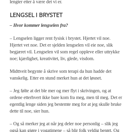
lengter etter å være det vi er.
LENGSEL I BRYSTET
– Hvor kommer lengselen fra?
– Lengselen ligger rent fysisk i brystet. Hjertet vil noe.
Hjertet vet noe. Det er sjelden lengselen vil eie noe, slik
begjæret vil. Lengselen vil som regel oppleve eller uttrykke
noe; kjærlighet, kreativitet, liv, glede, visdom.
Midttveit begynte å skrive som terapi da hun hadde det
vanskelig. Etter en stund merket hun at det løsnet.
– Jeg følte at det ble mer og mer flyt i skrivingen, og at
ordene etterhvert ikke bare kom fra meg, men til meg. Det er
egentlig lenge siden jeg bestemte meg for at jeg skulle bruke
dette til noe, sier hun.
– Og så merker jeg at når jeg deler noe personlig – slik jeg
også kan gjøre i yogatimene – så blir folk veldig berørt. Og