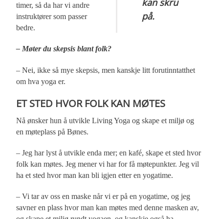
kan skru
timer, så da har vi andre
på.
instruktører som passer
bedre.
– Møter du skepsis blant folk?
– Nei, ikke så mye skepsis, men kanskje litt forutinntatthet
om hva yoga er.
ET STED HVOR FOLK KAN MØTES
Nå ønsker hun å utvikle Living Yoga og skape et miljø og
en møteplass på Bønes.
– Jeg har lyst å utvikle enda mer; en kafé, skape et sted hvor
folk kan møtes. Jeg mener vi har for få møtepunkter. Jeg vil
ha et sted hvor man kan bli igjen etter en yogatime.
– Vi tar av oss en maske når vi er på en yogatime, og jeg
savner en plass hvor man kan møtes med denne masken av,
og skape et miljø rundt yogaen, og kanskje også ha