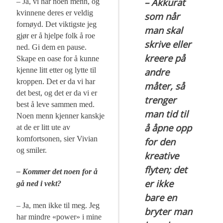
– Akkurat
– Ja, vi har noen menn, og
kvinnene deres er veldig
som når
fornøyd. Det viktigste jeg
man skal
gjør er å hjelpe folk å roe
skrive eller
ned. Gi dem en pause.
kreere på
Skape en oase for å kunne
kjenne litt etter og lytte til
andre
kroppen. Det er da vi har
måter, så
det best, og det er da vi er
trenger
best å leve sammen med.
man tid til
Noen menn kjenner kanskje
å åpne opp
at de er litt ute av
komfortsonen, sier Vivian
for den
og smiler.
kreative
flyten; det
– Kommer det noen for å
er ikke
gå ned i vekt?
bare en
– Ja, men ikke til meg. Jeg
bryter man
har mindre «power» i mine