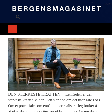
Skip
to
content
DEN STERKESTE KRAFTEN: – Lengselen er den
sterkeste kraften vi har. Den sier noe om det uforløste i oss.
Om et potensiale som ennå ikke er realisert. Jeg bruker å si
at vi er det vi lengter etter, og vi lengter etter å være det vi er.