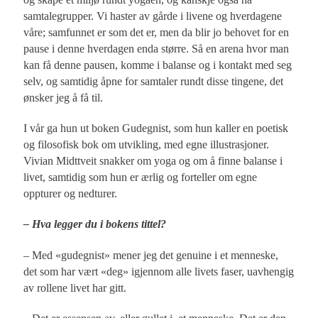
samtalegrupper. Vi haster av gårde i livene og hverdagene
våre; samfunnet er som det er, men da blir jo behovet for en
pause i denne hverdagen enda større. Så en arena hvor man
kan få denne pausen, komme i balanse og i kontakt med seg
selv, og samtidig åpne for samtaler rundt disse tingene, det
ønsker jeg å få til.
I vår ga hun ut boken Gudegnist, som hun kaller en poetisk
og filosofisk bok om utvikling, med egne illustrasjoner.
Vivian Midttveit snakker om yoga og om å finne balanse i
livet, samtidig som hun er ærlig og forteller om egne
oppturer og nedturer.
– Hva legger du i bokens tittel?
– Med «gudegnist» mener jeg det genuine i et menneske,
det som har vært «deg» igjennom alle livets faser, uavhengig
av rollene livet har gitt.