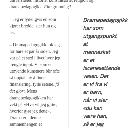
universitetet: historie, kunsthistorie, religion og
dramapedagogikk.
Fire
grunnfag?
Dramapedagogikk
– Jeg er tydeligvis en som
kjører bredde, sier hun og
har som
ler.
utgangspunkt
at
– Dramapedagogikk tok jeg
mennesket
for bare et par år siden. Jeg
var på et sted i livet hvor jeg
er et
trengte input. Vi som er
iscenesettende
utøvende kunstnere blir ofte
vesen. Det
så opptatt av å finne
er vi fra vi
finansiering, fylle setene,
få
er barn,
det gjort
. Mens
dramapedagogikken har
når vi sier
vekt på «Hva vil jeg gjøre,
«du kan
hvorfor gjør jeg dette».
være han,
Drama er i denne
så er jeg
sammenhengen et