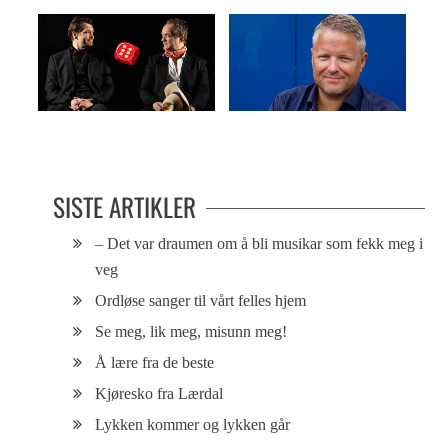
Hylende morsomt og dypt alvorlig
En dag på fjellet
SISTE ARTIKLER
– Det var draumen om å bli musikar som fekk meg i
veg
Ordløse sanger til vårt felles hjem
Se meg, lik meg, misunn meg!
Å lære fra de beste
Kjøresko fra Lærdal
Lykken kommer og lykken går