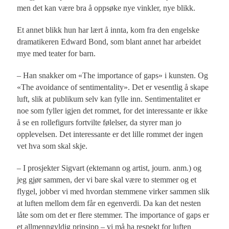
men det kan være bra å oppsøke nye vinkler, nye blikk.
Et annet blikk hun har lært å innta, kom fra den engelske
dramatikeren Edward Bond, som blant annet har arbeidet
mye med teater for barn.
– Han snakker om «The importance of gaps» i kunsten. Og
«The avoidance of sentimentality». Det er vesentlig å skape
luft, slik at publikum selv kan fylle inn. Sentimentalitet er
noe som fyller igjen det rommet, for det interessante er ikke
å se en rollefigurs fortvilte følelser, da styrer man jo
opplevelsen. Det interessante er det lille rommet der ingen
vet hva som skal skje.
– I prosjekter Sigvart (ektemann og artist, journ. anm.) og
jeg gjør sammen, der vi bare skal være to stemmer og et
flygel, jobber vi med hvordan stemmene virker sammen slik
at luften mellom dem får en egenverdi. Da kan det nesten
låte som om det er flere stemmer. The importance of gaps er
et allmenngyldig prinsipp – vi må ha respekt for luften