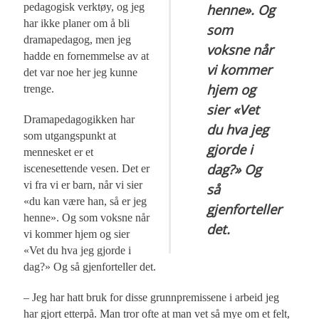
pedagogisk verktøy, og jeg
henne». Og
har ikke planer om å bli
som
dramapedagog, men jeg
voksne når
hadde en fornemmelse av at
vi kommer
det var noe her jeg kunne
hjem og
trenge.
sier «Vet
Dramapedagogikken har
du hva jeg
som utgangspunkt at
gjorde i
mennesket er et
dag?» Og
iscenesettende vesen. Det er
vi fra vi er barn, når vi sier
så
«du kan være han, så er jeg
gjenforteller
henne». Og som voksne når
det.
vi kommer hjem og sier
«Vet du hva jeg gjorde i
dag?» Og så gjenforteller det.
– Jeg har hatt bruk for disse grunnpremissene i arbeid jeg
har gjort etterpå. Man tror ofte at man vet så mye om et felt,