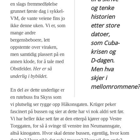
en slags fremmedfølelse
og tenke
grunnet første dag i sykkel-
historien
VM, de vante veiene fins jo
etter store
ikke denne uken. Vi er, som
mange andre
datoer,
bergensbeboere, lett
som Cuba-
oppstemte over viraken,
krisen og
men samtidig plassert på en
D-dagen.
annen klode, for å tale med
Men hva
Obstfelder.
Her er så
underlig i bybildet
.
skjer i
mellomrommene?
En del av dette underlige er
en rutebuss fra Skyss som
vi plutselig ser rygge opp Håkonsgaten. Krüger peker
fascinert på bussen og sier at dette har vi nok aldri sett før.
Vi har heller ikke sett før at den etterpå kjører opp Vestre
Torggaten, for så å svinge til venstre inn Neumannsgate,
altså kinogaten. Hvor skal denne bussen, egentlig, hvor kom