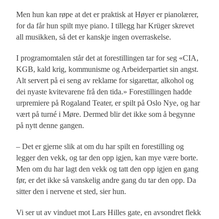
Men hun kan røpe at det er praktisk at Høyer er pianolærer,
for da får hun spilt mye piano. I tillegg har Krüger skrevet
all musikken, så det er kanskje ingen overraskelse.
I programomtalen står det at forestillingen tar for seg «CIA,
KGB, kald krig, kommunisme og Arbeiderpartiet sin angst.
Alt servert på ei seng av reklame for sigarettar, alkohol og
dei nyaste kvitevarene frå den tida.» Forestillingen hadde
urpremiere på Rogaland Teater, er spilt på Oslo Nye, og har
vært på turné i Møre. Dermed blir det ikke som å begynne
på nytt denne gangen.
– Det er gjerne slik at om du har spilt en forestilling og
legger den vekk, og tar den opp igjen, kan mye være borte.
Men om du har lagt den vekk og tatt den opp igjen en gang
før, er det ikke så vanskelig andre gang du tar den opp. Da
sitter den i nervene et sted, sier hun.
Vi ser ut av vinduet mot Lars Hilles gate, en avsondret flekk