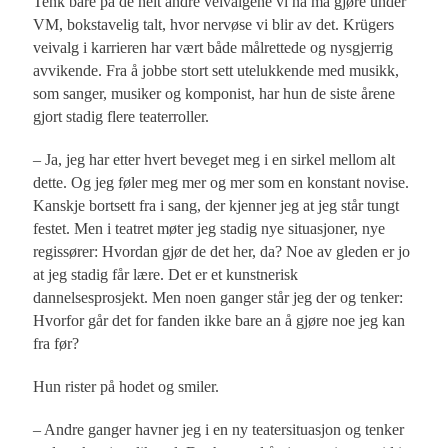
Tenk bare på de helt andre veivalgene vi nå må gjøre under
VM, bokstavelig talt, hvor nervøse vi blir av det. Krügers
veivalg i karrieren har vært både målrettede og nysgjerrig
avvikende. Fra å jobbe stort sett utelukkende med musikk,
som sanger, musiker og komponist, har hun de siste årene
gjort stadig flere teaterroller.
– Ja, jeg har etter hvert beveget meg i en sirkel mellom alt
dette. Og jeg føler meg mer og mer som en konstant novise.
Kanskje bortsett fra i sang, der kjenner jeg at jeg står tungt
festet. Men i teatret møter jeg stadig nye situasjoner, nye
regissører: Hvordan gjør de det her, da? Noe av gleden er jo
at jeg stadig får lære. Det er et kunstnerisk
dannelsesprosjekt. Men noen ganger står jeg der og tenker:
Hvorfor går det for fanden ikke bare an å gjøre noe jeg kan
fra før?
Hun rister på hodet og smiler.
– Andre ganger havner jeg i en ny teatersituasjon og tenker