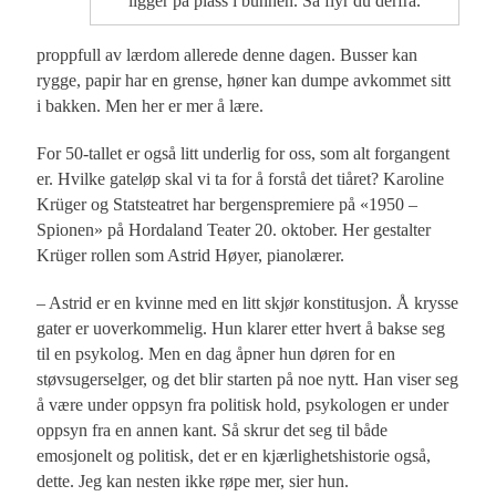
ligger på plass i bunnen. Så flyr du derfra.
proppfull av lærdom allerede denne dagen. Busser kan
rygge, papir har en grense, høner kan dumpe avkommet sitt
i bakken. Men her er mer å lære.
For 50-tallet er også litt underlig for oss, som alt forgangent
er. Hvilke gateløp skal vi ta for å forstå det tiåret? Karoline
Krüger og Statsteatret har bergenspremiere på «1950 –
Spionen» på Hordaland Teater 20. oktober. Her gestalter
Krüger rollen som Astrid Høyer, pianolærer.
– Astrid er en kvinne med en litt skjør konstitusjon. Å krysse
gater er uoverkommelig. Hun klarer etter hvert å bakse seg
til en psykolog. Men en dag åpner hun døren for en
støvsugerselger, og det blir starten på noe nytt. Han viser seg
å være under oppsyn fra politisk hold, psykologen er under
oppsyn fra en annen kant. Så skrur det seg til både
emosjonelt og politisk, det er en kjærlighetshistorie også,
dette. Jeg kan nesten ikke røpe mer, sier hun.