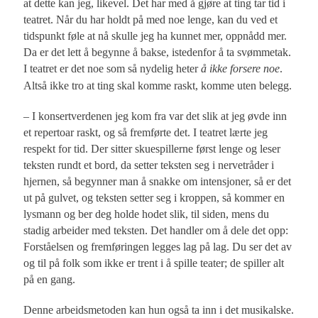
at dette kan jeg, likevel. Det har med å gjøre at ting tar tid i
teatret. Når du har holdt på med noe lenge, kan du ved et
tidspunkt føle at nå skulle jeg ha kunnet mer, oppnådd mer.
Da er det lett å begynne å bakse, istedenfor å ta svømmetak.
I teatret er det noe som så nydelig heter
å ikke forsere noe
.
Altså ikke tro at ting skal komme raskt, komme uten belegg.
– I konsertverdenen jeg kom fra var det slik at jeg øvde inn
et repertoar raskt, og så fremførte det. I teatret lærte jeg
respekt for tid. Der sitter skuespillerne først lenge og leser
teksten rundt et bord, da setter teksten seg i nervetråder i
hjernen, så begynner man å snakke om intensjoner, så er det
ut på gulvet, og teksten setter seg i kroppen, så kommer en
lysmann og ber deg holde hodet slik, til siden, mens du
stadig arbeider med teksten. Det handler om å dele det opp:
Forståelsen og fremføringen legges lag på lag. Du ser det av
og til på folk som ikke er trent i å spille teater; de spiller alt
på en gang.
Denne arbeidsmetoden kan hun også ta inn i det musikalske.