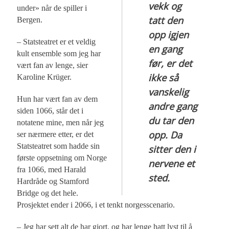
vekk og
under» når de spiller i
tatt den
Bergen.
opp igjen
– Statsteatret er et veldig
en gang
kult ensemble som jeg har
før, er det
vært fan av lenge, sier
ikke så
Karoline Krüger.
vanskelig
Hun har vært fan av dem
andre gang
siden 1066, står det i
du tar den
notatene mine, men når jeg
opp. Da
ser nærmere etter, er det
Statsteatret som hadde sin
sitter den i
første oppsetning om Norge
nervene et
fra 1066, med Harald
sted.
Hardråde og Stamford
Bridge og det hele.
Prosjektet ender i 2066, i et tenkt norgesscenario.
– Jeg har sett alt de har gjort, og har lenge hatt lyst til å