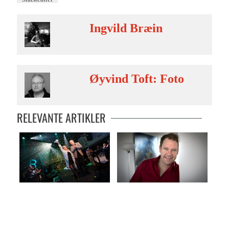
Ingvild Bræin
Øyvind Toft: Foto
RELEVANTE ARTIKLER
Konfettiregn over to av byens
Bjarte på hjemmebane
fremste kulturbærere