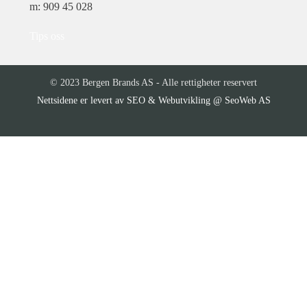
m: 909 45 028
Tips oss
© 2023 Bergen Brands AS - Alle rettigheter reservert
SEO & Webutvikling @ SeoWeb AS
Nettsidene er levert av