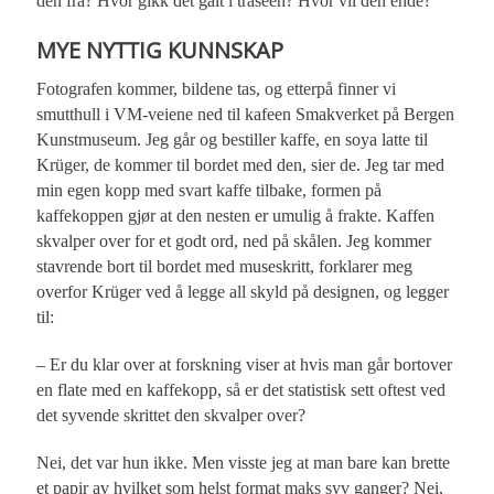
den fra? Hvor gikk det galt i traseen? Hvor vil den ende?
MYE NYTTIG KUNNSKAP
Fotografen kommer, bildene tas, og etterpå finner vi
smutthull i VM-veiene ned til kafeen Smakverket på Bergen
Kunstmuseum. Jeg går og bestiller kaffe, en soya latte til
Krüger, de kommer til bordet med den, sier de. Jeg tar med
min egen kopp med svart kaffe tilbake, formen på
kaffekoppen gjør at den nesten er umulig å frakte. Kaffen
skvalper over for et godt ord, ned på skålen. Jeg kommer
stavrende bort til bordet med museskritt, forklarer meg
overfor Krüger ved å legge all skyld på designen, og legger
til:
– Er du klar over at forskning viser at hvis man går bortover
en flate med en kaffekopp, så er det statistisk sett oftest ved
det syvende skrittet den skvalper over?
Nei, det var hun ikke. Men visste jeg at man bare kan brette
et papir av hvilket som helst format maks syv ganger? Nei,