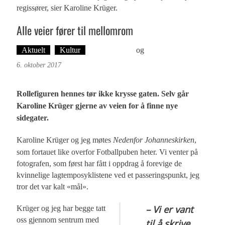
regissører, sier Karoline Krüger.
Alle veier fører til mellomrom
Aktuelt
Kultur
Ingvild Bræin
og
Øyvind Toft: Foto
6. oktober 2017
Rollefiguren hennes tør ikke krysse gaten. Selv går
Karoline Krüger gjerne av veien for å finne nye
sidegater.
Karoline Krüger og jeg møtes
Nedenfor Johanneskirken
,
som fortauet like overfor Fotballpuben heter. Vi venter på
fotografen, som først har fått i oppdrag å forevige de
kvinnelige lagtemposyklistene ved et passeringspunkt, jeg
tror det var kalt «mål».
– Vi er vant
Krüger og jeg har begge tatt
oss gjennom sentrum med
til å skrive