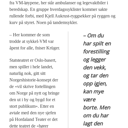
fra VM-løypene, her står ambulanser og legevaktbiler i
beredskap. En gruppe hverdagssyklister kommer sakte
rullende forbi, med Kjell Aukrust-ryggsekker på ryggen og
kurv på styret. Noen på tandemsykler.
– Om du
– Her kommer de som
trodde at sykkel-VM var
har spilt en
åpent for alle, fniser Krüger.
forestilling
og legger
Statsteatret er Oslo-basert,
den vekk,
men spiller i hele landet,
naturlig nok, gitt sitt
og tar den
Norgeshistorie-konsept der
opp igjen,
de «vil skrive fortellingen
kan mye
om Norge på nytt og bringe
være
den ut i by og bygd for et
stort publikum». Etter en
borte. Men
avtale med den nye sjefen
om du har
på Hordaland Teater er det
lagt den
dette teatret de «hører