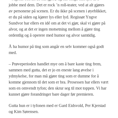
jobbe med dem. Det er rock ’n roll-teater, ved at alt gjøres
av personene på scenen. Er du ikke på scenen i øyeblikket,
er du på siden og kjører lys eller lyd. Regissør Yngve
Sundvor har ellers en idé om at det vi gjør, skal vi gjøre på
alvor, og at det er ingen motsetning mellom å gjøre ting
ordentlig og å operere med humor og alvor samtidig.
Å ha humor på ting som angår en selv kommer også godt
med.
– Prøveperioden handlet mye om å bare kaste ting frem,
sammen med gutta, det er jo en eneste lang øvelse i
ydmykelse, for man må gjøre ting som er dumme for å
komme gjennom til det som er bra. Prosessen har ellers vært
som en omvendt tyfon; den skrur seg til mot toppen. Vi har
kunnet gjøre forandringer bare dager før premieren.
Gutta hun er i tyfonen med er Gard Eidsvold, Per Kjerstad
og Kim Sørensen.