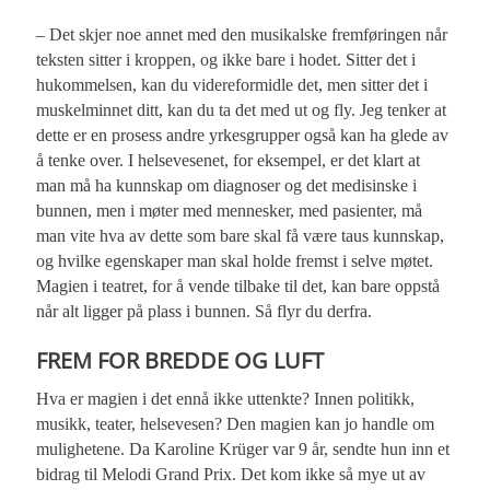
– Det skjer noe annet med den musikalske fremføringen når
teksten sitter i kroppen, og ikke bare i hodet. Sitter det i
hukommelsen, kan du videreformidle det, men sitter det i
muskelminnet ditt, kan du ta det med ut og fly. Jeg tenker at
dette er en prosess andre yrkesgrupper også kan ha glede av
å tenke over. I helsevesenet, for eksempel, er det klart at
man må ha kunnskap om diagnoser og det medisinske i
bunnen, men i møter med mennesker, med pasienter, må
man vite hva av dette som bare skal få være taus kunnskap,
og hvilke egenskaper man skal holde fremst i selve møtet.
Magien i teatret, for å vende tilbake til det, kan bare oppstå
når alt ligger på plass i bunnen. Så flyr du derfra.
FREM FOR BREDDE OG LUFT
Hva er magien i det ennå ikke uttenkte? Innen politikk,
musikk, teater, helsevesen? Den magien kan jo handle om
mulighetene. Da Karoline Krüger var 9 år, sendte hun inn et
bidrag til Melodi Grand Prix. Det kom ikke så mye ut av