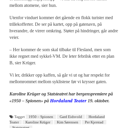
mellom atomene, sier hun.
Utenfor vinduet kommer det gående en flokk turister med
trillekofferter. De ser på kartet, opp på gatenavn, på
hverandre, de virrer omkring. Støter på hindringer, går andre
veier.
– Her kommer de som skal tilbake til Flesland, men som
ikke regnet med sykkel-VM. De leter febrilsk etter en plan
B, sier Krüger.
Vi ler, drikker opp kaffen, så går vi ut og har respekt for
mellomrommet mellom syklistene før vi krysser gaten.
Karoline Krüger og Statsteatret har bergenspremiere på
Hordaland Teater
«1950 – Spionen» på
19. oktober.
Tagget
1950 – Spionen
Gard Eidsvold
Hordaland
Teater
Karoline Krüger
Kim Sørensen
Per Kjerstad
Statsteatret