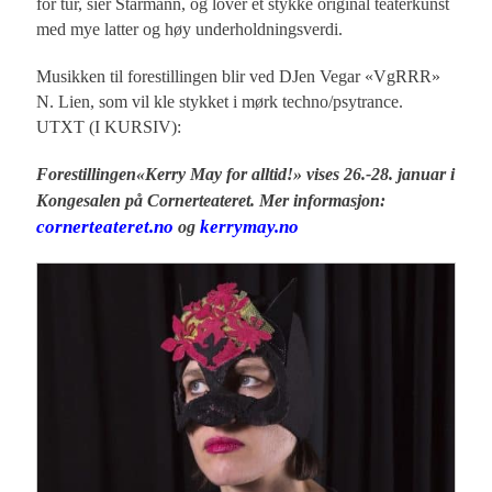
for tur, sier Starmann, og lover et stykke original teaterkunst
med mye latter og høy underholdningsverdi.
Musikken til forestillingen blir ved DJen Vegar «VgRRR»
N. Lien, som vil kle stykket i mørk techno/psytrance.
UTXT (I KURSIV):
Forestillingen«Kerry May for alltid!» vises 26.-28. januar i
Kongesalen på Cornerteateret. Mer informasjon:
cornerteateret.no
kerrymay.no
og