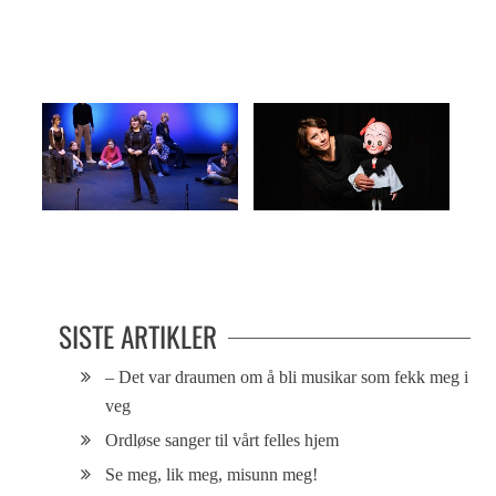
Lager kunst av vår dårlige
Høyaktuell Peer Gynt-forestilling
samvittighet
Scenemøte på tvers av
Så perfekt at hun blir usynlig
generasjonene
SISTE ARTIKLER
– Det var draumen om å bli musikar som fekk meg i
veg
Ordløse sanger til vårt felles hjem
Se meg, lik meg, misunn meg!