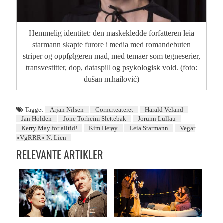
Hemmelig identitet: den maskekledde forfatteren leia
starmann skapte furore i media med romandebuten
striper og oppfølgeren mad, med temaer som tegneserier,
transvestitter, dop, dataspill og psykologisk vold. (foto:
dušan mihailović)
Tagget
Arjan Nilsen
Cornerteateret
Harald Veland
Jan Holden
Jone Torheim Slettebak
Jorunn Lullau
Kerry May for alltid!
Kim Herøy
Leia Starmann
Vegar
«VgRRR» N. Lien
RELEVANTE ARTIKLER