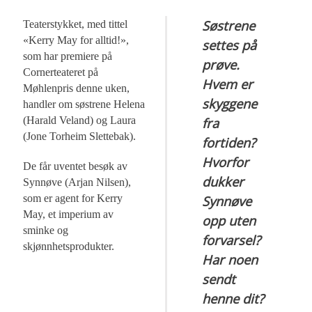
Søstrene
Teaterstykket, med tittel
«Kerry May for alltid!»,
settes på
som har premiere på
prøve.
Cornerteateret på
Hvem er
Møhlenpris denne uken,
skyggene
handler om søstrene Helena
(Harald Veland) og Laura
fra
(Jone Torheim Slettebak).
fortiden?
Hvorfor
De får uventet besøk av
dukker
Synnøve (Arjan Nilsen),
som er agent for Kerry
Synnøve
May, et imperium av
opp uten
sminke og
forvarsel?
skjønnhetsprodukter.
Har noen
sendt
henne dit?