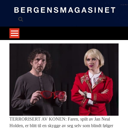
Skip
to
content
TERRORISERT AV KONEN: Faren, spilt av Jan Neal
Holden, er blitt til en skygge av seg selv som blindt følger