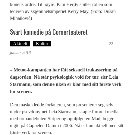
konens ordre. Til høyre: Kim Herøy spiller rollen som
lederen av skjønnhetsimperiet Kerry May. (Foto: Dušan
Mihailović)
Svart komedie på Cornerteateret
Aktuelt
Kultur
Tekst: Magne Fonn Hafskor
22.
januar 2018
– Metoo-kampanjen har fått seksuell trakassering på
dagsorden. Nå står psykologisk vold for tur, sier Leia
Starmann, som denne uken er klar med sitt første verk
for scenen.
Den maskekledde forfatteren, som presenterer seg selv
under psevdonymet Leia Starmann, skapte furore i media
med romandebuten Striper og oppfølgeren Mad, begge
utgitt på Cappelen Damm i 2006. Nå er hun aktuell med sitt
første verk for scenen.