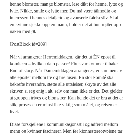
henne blomster, mange blomster, lese dikt for henne, lytte og
lytte. Nikke, smile og lytte mer. Du må være tålmodig og
interessert i hennes detaljerte og avanserte følelsesliv. Skal
en kvinne sjekke opp en mann, holder det at hun møter opp
naken med øl.
[PostBlock id=209]
Når vi arrangerer Herremiddagen, går det ut ÉN epost til
‎komiteen – hvilken dato passer? Fire svar kommer tilbake.
End of story. Når Damemiddagen arrangeres, er summen av
alle eposter mellom tre og fire tusen. En stor komité skal
bekrefte hverandre, støtte alle uttalelser, skryte av det alle
skriver, si seg enig i alt, selv om man ikke er det. Det gjelder
at gruppen trives og blomstrer. Kan hende det er bra at det er
slik, prosessen er minst like viktig som målet, og reisen er
livet.
Disse forskjellene i kommunikasjonsstil og adferd mellom
menn og kvinner fascinerer. Men før kjønnsstereotypiene tar