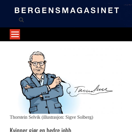
Skip
to
content
Thorstein Selvik (illustrasjon: Sigve Solberg)
Kvinner gjør en bedre jobb