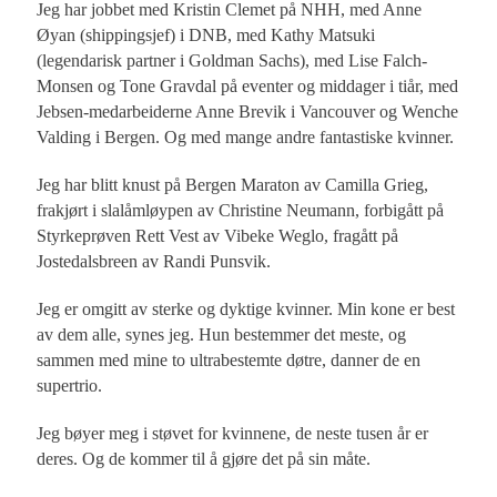
Jeg har jobbet med Kristin Clemet på NHH, med Anne
Øyan (shippingsjef) i DNB, med Kathy Matsuki
(legendarisk partner i Goldman Sachs), med Lise Falch-
Monsen og Tone Gravdal på eventer og middager i tiår, med
Jebsen-medarbeiderne Anne Brevik i Vancouver og Wenche
Valding i Bergen. Og med mange andre fantastiske kvinner.
Jeg har blitt knust på Bergen Maraton av Camilla Grieg,
frakjørt i slalåmløypen av Christine Neumann, forbigått på
Styrkeprøven Rett Vest av Vibeke Weglo, fragått på
Jostedalsbreen av Randi Punsvik.
Jeg er omgitt av sterke og dyktige kvinner. Min kone er best
av dem alle, synes jeg. Hun bestemmer det meste, og
sammen med mine to ultrabestemte døtre, danner de en
supertrio.
Jeg bøyer meg i støvet for kvinnene, de neste tusen år er
deres. Og de kommer til å gjøre det på sin måte.