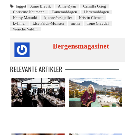
Tagget
Anne Brevik
Anne Øyan
Camilla Grieg
Christine Neumann
Damemiddagen
Herremiddagen
Kathy Matsuki
kjønnsforskjeller
Kristin Clemet
kvinner
Lise Falch-Monsen
menn
Tone Gravdal
Wenche Valdin
Bergensmagasinet
RELEVANTE ARTIKLER
Raushet på menyen
Fra skoletaper til direktør