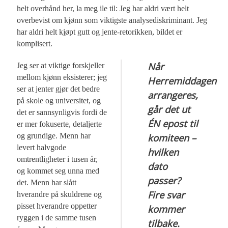
helt overhånd her, la meg ile til: Jeg har aldri vært helt
overbevist om kjønn som viktigste analysediskriminant. Jeg
har aldri helt kjøpt gutt og jente-retorikken, bildet er
komplisert.
Når
Jeg ser at viktige forskjeller
mellom kjønn eksisterer; jeg
Herremiddagen
ser at jenter gjør det bedre
arrangeres,
på skole og universitet, og
går det ut
det er sannsynligvis fordi de
ÉN epost til
er mer f‎okuserte, detaljerte
og grundige. Menn har
‎komiteen –
levert halvgode
hvilken
omtrentligheter i tusen år,
dato
og kommet seg unna med
passer?
det. Menn har slått
Fire svar
hverandre på skuldrene og
pisset hverandre oppetter
kommer
ryggen i de samme tusen
tilbake.