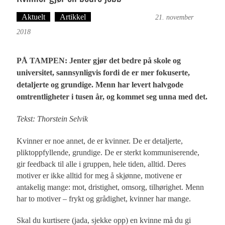
Aktuelt
Artikkel
Bergensmagasinet
21. november
2018
PÅ TAMPEN: Jenter gjør det bedre på skole og
universitet, sannsynligvis fordi de er mer f‎okuserte,
detaljerte og grundige. Menn har levert halvgode
omtrentligheter i tusen år, og kommet seg unna med det.
Tekst: Thorstein Selvik
Kvinner er noe annet, de er kvinner. De er detaljerte,
pliktoppfyllende, grundige. De er sterkt kommuniserende,
gir feedback til alle i gruppen, hele tiden, alltid. Deres
motiver er ikke alltid for meg å skjønne, motivene er
antakelig mange: mot, dristighet, omsorg, tilhørighet. Menn
har to motiver – frykt og grådighet, kvinner har mange.
Skal du kurtisere (jada, sjekke opp) en kvinne må du gi