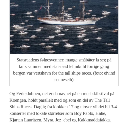
Statsraadens følgesvenner: mange småbåter la seg på
kurs sammen med statsraad lehmkuhl forrige gang
bergen var vertshavn for the tall ships races. (foto: eivind
senneseth)
Og Ferieklubben, det er da navnet på en musikkfestival på
Koengen, holdt parallelt med og som en del av The Tall
Ships Races. Daglig fra klokken 17 og utover vil det bli 3-4
konserter med lokale størrelser som Boy Pablo, Halie,
Kjartan Lauritzen, Myra, Jez_ebel og Kakkmaddafakka.