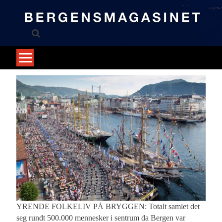
Skip
to
content
YRENDE FOLKELIV PÅ BRYGGEN: Totalt samlet det
seg rundt 500.000 mennesker i sentrum da Bergen var