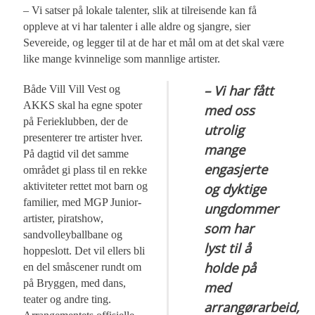
– Vi satser på lokale talenter, slik at tilreisende kan få
oppleve at vi har talenter i alle aldre og sjangre, sier
Severeide, og legger til at de har et mål om at det skal være
like mange kvinnelige som mannlige artister.
– Vi har fått
Både Vill Vill Vest og
AKKS skal ha egne spoter
med oss
på Ferieklubben, der de
utrolig
presenterer tre artister hver.
mange
På dagtid vil det samme
engasjerte
området gi plass til en rekke
aktiviteter rettet mot barn og
og dyktige
familier, med MGP Junior-
ungdommer
artister, piratshow,
som har
sandvolleyballbane og
lyst til å
hoppeslott. Det vil ellers bli
holde på
en del småscener rundt om
på Bryggen, med dans,
med
teater og andre ting.
arrangørarbeid,