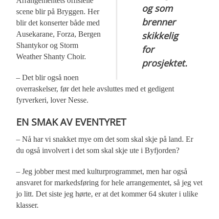
Arrangementets offisielle
og som
scene blir på Bryggen. Her
brenner
blir det konserter både med
skikkelig
Ausekarane, Forza, Bergen
Shantykor og Storm
for
Weather Shanty Choir.
prosjektet.
– Det blir også noen
overraskelser, før det hele avsluttes med et gedigent
fyrverkeri, lover Nesse.
EN SMAK AV EVENTYRET
– Nå har vi snakket mye om det som skal skje på land. Er
du også involvert i det som skal skje ute i Byfjorden?
– Jeg jobber mest med kulturprogrammet, men har også
ansvaret for markedsføring for hele arrangementet, så jeg vet
jo litt. Det siste jeg hørte, er at det kommer 64 skuter i ulike
klasser.