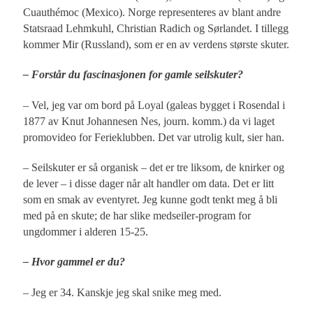
Cuauthémoc (Mexico). Norge representeres av blant andre
Statsraad Lehmkuhl, Christian Radich og Sørlandet. I tillegg
kommer Mir (Russland), som er en av verdens største skuter.
– Forstår du fascinasjonen for gamle seilskuter?
– Vel, jeg var om bord på Loyal (galeas bygget i Rosendal i
1877 av Knut Johannesen Nes, journ. komm.) da vi laget
promovideo for Ferieklubben. Det var utrolig kult, sier han.
– Seilskuter er så organisk – det er tre liksom, de knirker og
de lever – i disse dager når alt handler om data. Det er litt
som en smak av eventyret. Jeg kunne godt tenkt meg å bli
med på en skute; de har slike medseiler-program for
ungdommer i alderen 15-25.
– Hvor gammel er du?
– Jeg er 34. Kanskje jeg skal snike meg med.