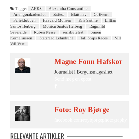
Tagget
AKKS
Alexandra Constantine
Arrangørakademiet
båtfest
Blått hav
CoEvent
Ferieklubben
Haavard Monsen
Kris Sæthre
Lillian
Santos Herberg
Monica Santos Herberg
Ragnhild
Severeide
Ruben Nesse
seilskutefest
Simen
Korneliussen
Statsraad Lehmkuhl
Tall Ships Races
Vill
Vill Vest
Magne Fonn Hafskor
Journalist i Bergensmagasinet.
Send meg en epost
Foto: Roy Bjørge
facebook.com/roybjorgephotography
RELEVANTE ARTIKLER