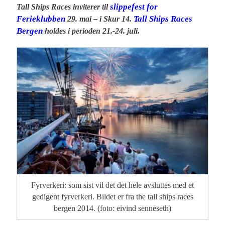
slippefest for
Tall Ships Races inviterer til
Ferieklubben
Tall Ships Races
29. mai – i Skur 14.
Bergen
holdes i perioden 21.-24. juli.
Fyrverkeri: som sist vil det det hele avsluttes med et
gedigent fyrverkeri. Bildet er fra the tall ships races
bergen 2014. (foto: eivind senneseth)