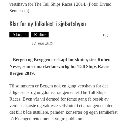
vertshavn for The Tall Ships Races i 2014. (Foto: Eivind
Senneseth)
Klar for ny folkefest i sjøfartsbyen
Aktuelt
Kultur
Tekst: Magne Fonn Hafskor
og
Foto:
Roy Bjørge
12. mai 2019
– Bergen og Bryggen er skapt for skuter, sier Ruben
Nesse, som er markedansvarlig for Tall Ships Races
Bergen 2019.
Til sommeren er Bergen nok en gang vertshavn for det
årlige seile- og ungdomsarrangementet The Tall Ships
Races. Byen vår vil dermed for femte gang få besøk av
verdens største og vakreste seilskuter i et arrangement der
det blir både utstillere, parader, konserter og egen familiefest
på Koengen rettet mot et yngre publikum.