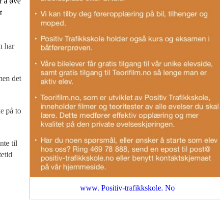
r å øve
t
n har
men det
ke på to
te til
tetid
www. Positiv-trafikkskole. No