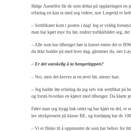
Ifølge Aamelfot får de som deltar på opplæringen en po
erfaring en kan ta med seg videre, noe Lægreid er helt 
– Sertifikatet kom i posten i dag! Jeg er veldig fornø
man har kjørt mye fra før, endrer trafikkbildet seg, de
– Alle som har tilhenger bør ta kurset enten det er B9
du ikke holder på med hver dag, glemmer du, sier Læ
– Er det vanskelig å ta hengerlappen?
– Nei, men det kreves at en øver litt, mener han.
– Jeg hadde lite erfaring da jeg selv tok sertifikat på
og forstå hvordan en kjører med tilhenger. Da klarte j
Føler man seg trygg bak rattet og har kjørt en del, er
lav strykprosent på klasse BE, og foreløpig har de 100 
– Vi er flinke til å oppmuntre de som har behov for litt 