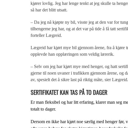
kjører lovlig. Jeg har lenge tenkt at jeg skulle ta hen
så har det blitt utsatt.
– Da jeg nå kjøpte ny bil, visste jeg at den var for tun
tilhengerne jeg har, og at det var på tide å få tatt sertifi
forteller Lægreid.
Lægreid har kjørt mye bil gjennom årene, fra å kjøre tr
opplevde han opplæringen som veldig lærerik.
– Selv om jeg har kjørt mye med henger, og hatt sertifi
gjerne til noen uvaner i trafikken gjennom årene, og da
av, spesielt det å sikre last på riktig måte, sier Lægreid
SERTIFIKATET KAN TAS PÅ TO DAGER
Er man fleksibel og har litt erfaring, klarer man seg m
totalt to dager.
Dersom en ikke har kjørt noe særlig med henger før, vi