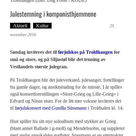
Troldhaugen (foto: Dag Fosse / KODE)
Julestemning i komponisthjemmene
Aktuelt
Kultur
Tekst: Magne Fonn Hafskor
29.
november 2016
førjulskos på Troldhaugen
Søndag inviteres det til
for
små og store, og på Siljustøl blir det tenning av
Vestlandets største julegran.
På Troldhaugen blir det juleverksted, julesanger, fortellinger
fra gamle dager, og ansiktsmaling for de minste. I år spilles
også konsertforestillingen «Store-Grieg og Lille-Grieg» i
Edvard og Ninas stuer. For de litt mer voksne inviteres det
til
førjulskonsert med Gunilla Süssmann
i Troldsalen kl. 14.
Hun spiller fra sitt nye soloalbum med stykker av Grieg
(blant annet Ballade i g-moll) og Mendelssohn, og supplerer
med andre musikalske godbiter. Süssmann er en ettertraktet