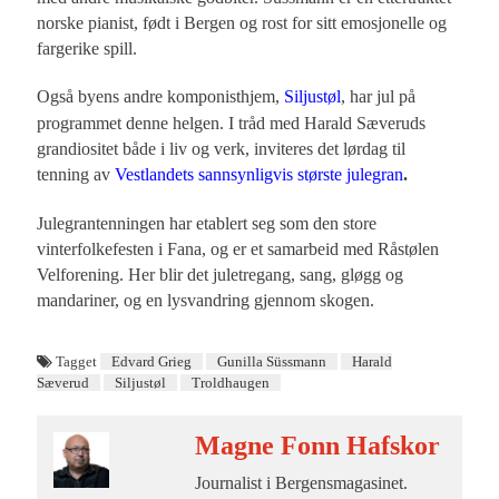
norske pianist, født i Bergen og rost for sitt emosjonelle og
fargerike spill.
Også byens andre komponisthjem,
Siljustøl
, har jul på
programmet denne helgen. I tråd med Harald Sæveruds
grandiositet både i liv og verk, inviteres det lørdag til
tenning av
Vestlandets sannsynligvis største julegran
.
Julegrantenningen har etablert seg som den store
vinterfolkefesten i Fana, og er et samarbeid med Råstølen
Velforening. Her blir det juletregang, sang, gløgg og
mandariner, og en lysvandring gjennom skogen.
Tagget
Edvard Grieg
Gunilla Süssmann
Harald
Sæverud
Siljustøl
Troldhaugen
Magne Fonn Hafskor
Journalist i Bergensmagasinet.