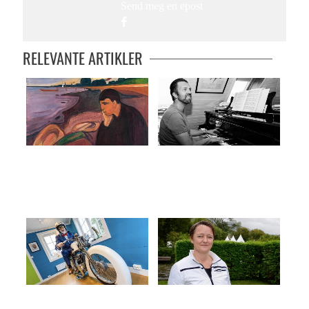
Send meg en epost
RELEVANTE ARTIKLER
Melankolsk søndag
– Dette er mitt rom, dette er mitt
språk
Grieg for fire takter og 27
Historia om eit hus