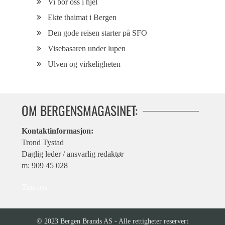
Vi bor oss i hjel
Ekte thaimat i Bergen
Den gode reisen starter på SFO
Visebasaren under lupen
Ulven og virkeligheten
OM BERGENSMAGASINET:
Kontaktinformasjon:
Trond Tystad
Daglig leder / ansvarlig redaktør
m: 909 45 028
Tips oss
© 2023 Bergen Brands AS - Alle rettigheter reservert