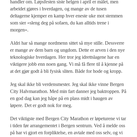
handler om. Løpsfesten siste helgen i april er målet, men
arbeidet gjøres i hverdagen, og mange av de tusen
deltagerne kjemper en kamp hver eneste uke mot stemmen
som sier «sleng deg på sofaen, du kan alltids trene i
morgen».
Aldri har så mange nordmenn sittet så mye stille. Dessverre
er mange av dem barn og ungdom. Dette er arven i den nye
teknologiske hverdagen. Her tror jeg idrettslagene har en
viktigere jobb enn noen gang. Vi må få flere til å kjenne på
at det gjør godt å bli fysisk sliten. Både for hode og kropp.
Jeg skal ikke bli verdensmester. Jeg skal ikke vinne Bergen
City Halvmarathon. Med min fart danner jeg baktroppen. På
en god dag kan jeg håpe på en plass midt i haugen av
løpere. Det er godt nok for meg.
Det viktigste med Bergen City Marathon er løpeturene vi tar
i tiden før arrangementet i Bergen sentrum. Ved å melde oss
på har vi gjort en forpliktelse, en avtale med oss selv, og vi