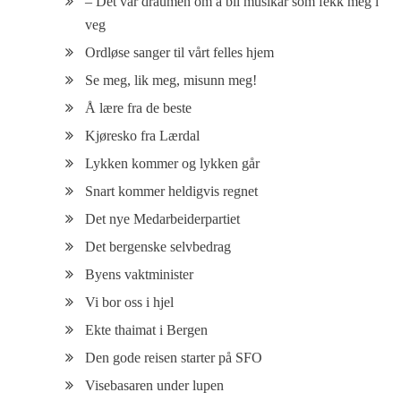
– Det var draumen om å bli musikar som fekk meg i
veg
Ordløse sanger til vårt felles hjem
Se meg, lik meg, misunn meg!
Å lære fra de beste
Kjøresko fra Lærdal
Lykken kommer og lykken går
Snart kommer heldigvis regnet
Det nye Medarbeiderpartiet
Det bergenske selvbedrag
Byens vaktminister
Vi bor oss i hjel
Ekte thaimat i Bergen
Den gode reisen starter på SFO
Visebasaren under lupen