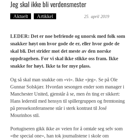
Jeg skal ikke bli verdensmester
Aktuelt
Artikkel
Ove Landro
25. april 2019
LEDER: Det er noe befriende og unorsk med folk som
snakker høyt om hvor gode de er, eller hvor gode de
skal bli. Det strider mot det meste av den norske
oppdragelsen. For vi skal ikke stikke oss fram. Ikke
snakke for høyt. Ikke ta for mye plass.
Og så skal man snakke om «vi». Ikke «jeg». Se på Ole
Gunnar Solskjær. Hvordan sesongen ender som manager i
Manchester United, gjenstår å se, men én ting er sikkert:
Hans lederstil med hensyn til spillergruppen og fremtoning
på pressekonferansene står i sterk kontrast til José
Mourinhos stil.
Portugiseren gikk ikke av veien for å omtale seg selv som
«the special one», han tok journalistene i skole om