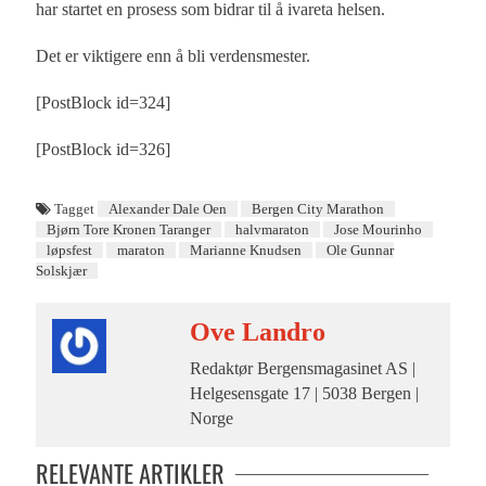
har startet en prosess som bidrar til å ivareta helsen.
Det er viktigere enn å bli verdensmester.
[PostBlock id=324]
[PostBlock id=326]
Tagget
Alexander Dale Oen
Bergen City Marathon
Bjørn Tore Kronen Taranger
halvmaraton
Jose Mourinho
løpsfest
maraton
Marianne Knudsen
Ole Gunnar
Solskjær
Ove Landro
Redaktør Bergensmagasinet AS |
Helgesensgate 17 | 5038 Bergen |
Norge
RELEVANTE ARTIKLER