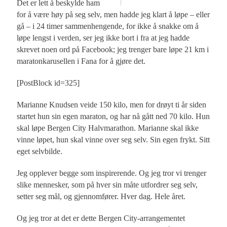
Det er lett å beskylde ham
for å være høy på seg selv, men hadde jeg klart å løpe – eller
gå – i 24 timer sammenhengende, for ikke å snakke om å
løpe lengst i verden, ser jeg ikke bort i fra at jeg hadde
skrevet noen ord på Facebook; jeg trenger bare løpe 21 km i
maratonkarusellen i Fana for å gjøre det.
[PostBlock id=325]
Marianne Knudsen veide 150 kilo, men for drøyt ti år siden
startet hun sin egen maraton, og har nå gått ned 70 kilo. Hun
skal løpe Bergen City Halvmarathon. Marianne skal ikke
vinne løpet, hun skal vinne over seg selv. Sin egen frykt. Sitt
eget selvbilde.
Jeg opplever begge som inspirerende. Og jeg tror vi trenger
slike mennesker, som på hver sin måte utfordrer seg selv,
setter seg mål, og gjennomfører. Hver dag. Hele året.
Og jeg tror at det er dette Bergen City-arrangementet