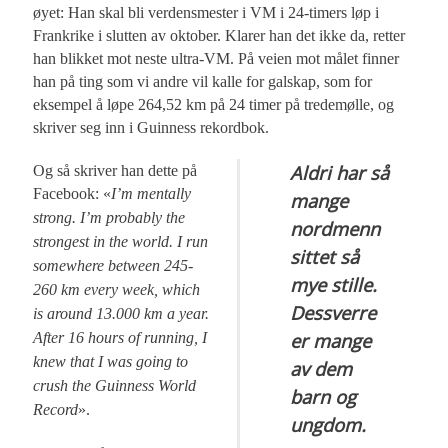
øyet: Han skal bli verdensmester i VM i 24-timers løp i
Frankrike i slutten av oktober. Klarer han det ikke da, retter
han blikket mot neste ultra-VM. På veien mot målet finner
han på ting som vi andre vil kalle for galskap, som for
eksempel å løpe 264,52 km på 24 timer på tredemølle, og
skriver seg inn i Guinness rekordbok.
Aldri har så
Og så skriver han dette på
Facebook: «
I’m mentally
mange
strong.
I’m probably the
nordmenn
strongest in the world. I run
sittet så
somewhere between 245-
mye stille.
260 km every week, which
Dessverre
is around 13.000 km a year.
er mange
After 16 hours of running, I
knew that I was going to
av dem
crush the Guinness World
barn og
Record
».
ungdom.