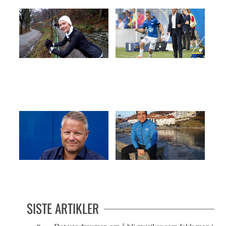
TENKER BARE PÅ MEDALJER
DRØMTE OM SOLSKJÆR, HÅPET
PÅ BRANN
Vår lille verden
Christian løper for livet
SISTE ARTIKLER