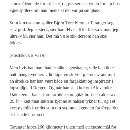
spørsmålene ble for kritiske, og plasserte skylden for tap hos
egne spillere om han mente at det var på sin plass.
Som idrettsmann spiller Bjørn Tore Kronen Taranger seg
selv god. Jeg er sterk, sier han. Hvis alt klaffer så vinner jeg
ultra-VM, sier han. Det må være slik dersom han skal
lykkes.
[PostBlock id=319]
Men hvis han bare hadde slike egenskaper, ville han ikke
hatt mange venner. Ultraløperen skryter gjerne av andre. I
en årrekke har han vært både en fargeklatt og inspirator i
løpsmiljøet i Bergen. Og når han snakker om Alexander
Dale Oen – hans store forbilde som gikk bort i en alder av
26 år – kan man saktens kjenne at halsen tykner til, og i et
kort øyeblikk er det som om svømmelegenden fra Øygarden
er tilstede i rommet.
Taranger løper 260 kilometer i uken med ett eneste mål for