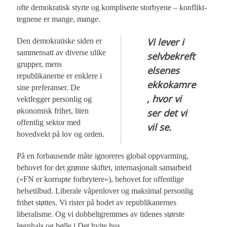
ofte demokratisk styrte og kompliserte storbyene – konflikt-
tegnene er mange, mange.
Vi lever i
Den demokratiske siden er
sammensatt av diverse ulike
selvbekreft
grupper, mens
elsenes
republikanerne er enklere i
ekkokamre
sine preferanser. De
, hvor vi
vektlegger personlig og
økonomisk frihet, liten
ser det vi
offentlig sektor med
vil se.
hovedvekt på lov og orden.
På en forbausende måte ignoreres global oppvarming,
behovet for det grønne skiftet, internasjonalt samarbeid
(«FN er korrupte forbrytere»), behovet for offentlige
helsetilbud. Liberale våpenlover og maksimal personlig
frihet støttes. Vi rister på hodet av republikanernes
liberalisme. Og vi dobbeltgremmes av tidenes største
løgnhals og bølle i Det hvite hus.