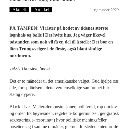
Aktuelt
Artikkel
Bergensmagasinet
1. september 2020
PÅ TAMPEN: Vi rister på hodet av tidenes største
løgnhals og bølle i Det hvite hus. Jeg våger likevel
påstanden som nok vil få en del til å steile: Det bor en
liten Trump-velger i de fleste, også blant sindige
nordmenn.
Tekst: Thorstein Selvik
Det er to måneder til det amerikanske valget. Gud hjelpe oss
alle, for splittelsen i dette verdensviktige samfunnet blir
stadig dypere.
Black Lives Matter-demonstrasjoner, politivold, rop om lov
og orden fra høyresiden, regelrette borgermilitser, geografisk
segregering («resorting») hvor politiske meningsfeller
bosetter seg i samme områder, gjerne i forstedene utenfor de