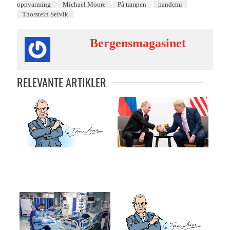
oppvarming
Michael Moore
På tampen
pandemi
Thorstein Selvik
Bergensmagasinet
RELEVANTE ARTIKLER
Bøllen vinner
Sterke menn