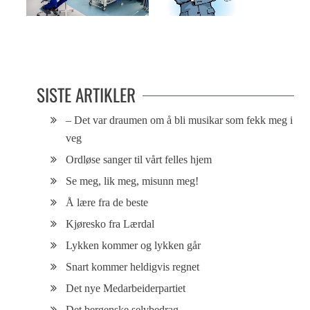
Virus, beredskap og en litt ny
PÅ TAMPEN: Roll over Beethoven
verden
SISTE ARTIKLER
– Det var draumen om å bli musikar som fekk meg i
veg
Ordløse sanger til vårt felles hjem
Se meg, lik meg, misunn meg!
Å lære fra de beste
Kjøresko fra Lærdal
Lykken kommer og lykken går
Snart kommer heldigvis regnet
Det nye Medarbeiderpartiet
Det bergenske selvbedrag