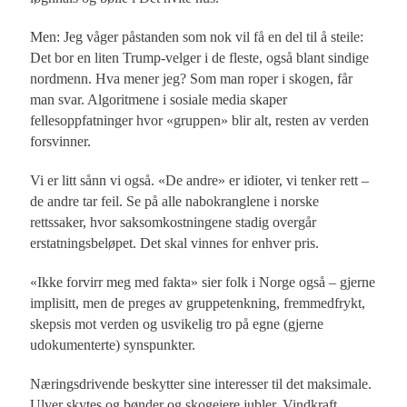
Men: Jeg våger påstanden som nok vil få en del til å steile:
Det bor en liten Trump-velger i de fleste, også blant sindige
nordmenn. Hva mener jeg? Som man roper i skogen, får
man svar. Algoritmene i sosiale media skaper
fellesoppfatninger hvor «gruppen» blir alt, resten av verden
forsvinner.
Vi er litt sånn vi også. «De andre» er idioter, vi tenker rett –
de andre tar feil. Se på alle nabokranglene i norske
rettssaker, hvor saksomkostningene stadig overgår
erstatningsbeløpet. Det skal vinnes for enhver pris.
«Ikke forvirr meg med fakta» sier folk i Norge også – gjerne
implisitt, men de preges av gruppetenkning, fremmedfrykt,
skepsis mot verden og usvikelig tro på egne (gjerne
udokumenterte) synspunkter.
Næringsdrivende beskytter sine interesser til det maksimale.
Ulver skytes og bønder og skogeiere jubler. Vindkraft,