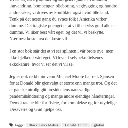
innvandring, bompenger, oljeboring, vegbygging og hundre
andre saker; vi drives av konflikter også i vårt lille land.
Tenk på det neste gang du synes folk i Amerika virker
dumme. Det tragiske poenget er at vi til en viss grad alle er
dumme. Vi liker best vårt eget, og det vil vi beskytte.
Nærmest koste hva det koste vil.
I en stor bok står det at vi ser splinten i vår brors øye, men
ikke bjelken i vårt eget. Vi lever i selvbekreftelsenes
ekkokamre, hvor vi ser det vi vil se.
Jeg er nok redd min venn Michael Moore har rett: Sjansen
for at Donald blir gjenvalgt er større enn mange tror. Og det
er ganske utrolig gitt presidentens uansvarlige
pandemihåndtering og mange andre elendige håndteringer.
Demokratene blir for fislete, for komplekse og for utydelige.
Dessverre og Gud hjelpe oss.
Tagget
Black Lives Matter
Donald Trump
global