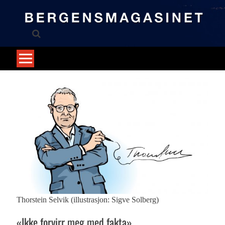
Skip
to
content
Thorstein Selvik (illustrasjon: Sigve Solberg)
«Ikke forvirr meg med fakta»