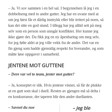
– Ja. Vi sov sammen i en hel sal. I begynnelsen lå jeg i en
dobbeltseng med to andre gutter. Jeg har en uvane med at
om jeg først får et dårlig inntrykk eller blir irritert på noen, så
kan det sitte en god stund. I tillegg har jeg alltid sett på meg
selv som en person som unngår konflikter. Her kunne jeg
ikke gjøre det. Da fikk jeg en ny åpenbaring om meg selv,
for jeg følte aldri at jeg ville vekk fra de andre. Det var en
fin gjeng som hadde gjensidig respekt for hverandre, og som
måtte løse oppgaver i samarbeid.
JENTENE MOT GUTTENE
– Dere var vel to team, jenter mot gutter?
– Ja, konseptet er slik. Hvis jentene vinner, så får de plukke
ut en gutt som skal i duell. Resten av gjengen må så delta i
en konkurranse, der taperen blir den andre duellanten.
– Jeg ble
– Savnet du noe