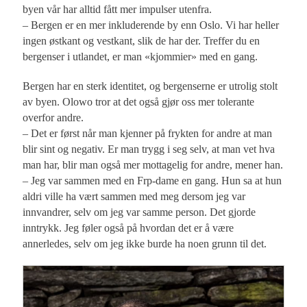
byen vår har alltid fått mer impulser utenfra.
– Bergen er en mer inkluderende by enn Oslo. Vi har heller
ingen østkant og vestkant, slik de har der. Treffer du en
bergenser i utlandet, er man «kjommier» med en gang.
Bergen har en sterk identitet, og bergenserne er utrolig stolt
av byen. Olowo tror at det også gjør oss mer tolerante
overfor andre.
– Det er først når man kjenner på frykten for andre at man
blir sint og negativ. Er man trygg i seg selv, at man vet hva
man har, blir man også mer mottagelig for andre, mener han.
– Jeg var sammen med en Frp-dame en gang. Hun sa at hun
aldri ville ha vært sammen med meg dersom jeg var
innvandrer, selv om jeg var samme person. Det gjorde
inntrykk. Jeg føler også på hvordan det er å være
annerledes, selv om jeg ikke burde ha noen grunn til det.