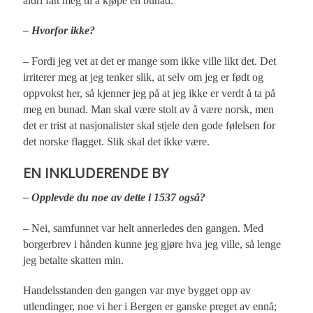
aldri fått meg til å kjøpe en bunad.
– Hvorfor ikke?
– Fordi jeg vet at det er mange som ikke ville likt det. Det
irriterer meg at jeg tenker slik, at selv om jeg er født og
oppvokst her, så kjenner jeg på at jeg ikke er verdt å ta på
meg en bunad. Man skal være stolt av å være norsk, men
det er trist at nasjonalister skal stjele den gode følelsen for
det norske flagget. Slik skal det ikke være.
EN INKLUDERENDE BY
– Opplevde du noe av dette i 1537 også?
– Nei, samfunnet var helt annerledes den gangen. Med
borgerbrev i hånden kunne jeg gjøre hva jeg ville, så lenge
jeg betalte skatten min.
Handelsstanden den gangen var mye bygget opp av
utlendinger, noe vi her i Bergen er ganske preget av ennå;