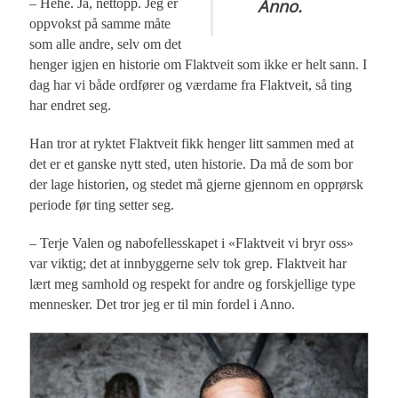
Anno.
– Hehe. Ja, nettopp. Jeg er
oppvokst på samme måte
som alle andre, selv om det
henger igjen en historie om Flaktveit som ikke er helt sann. I
dag har vi både ordfører og værdame fra Flaktveit, så ting
har endret seg.
Han tror at ryktet Flaktveit fikk henger litt sammen med at
det er et ganske nytt sted, uten historie. Da må de som bor
der lage historien, og stedet må gjerne gjennom en opprørsk
periode før ting setter seg.
– Terje Valen og nabofellesskapet i «Flaktveit vi bryr oss»
var viktig; det at innbyggerne selv tok grep. Flaktveit har
lært meg samhold og respekt for andre og forskjellige type
mennesker. Det tror jeg er til min fordel i Anno.