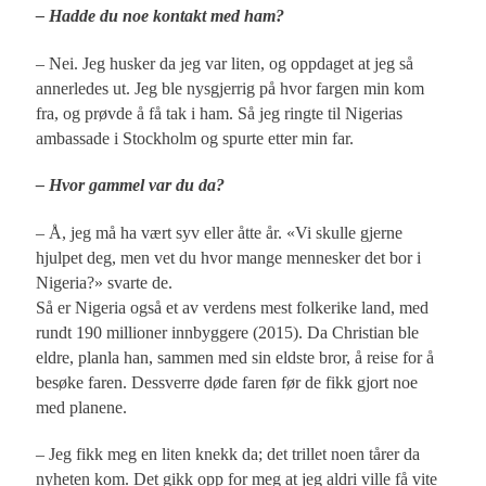
– Hadde du noe kontakt med ham?
– Nei. Jeg husker da jeg var liten, og oppdaget at jeg så
annerledes ut. Jeg ble nysgjerrig på hvor fargen min kom
fra, og prøvde å få tak i ham. Så jeg ringte til Nigerias
ambassade i Stockholm og spurte etter min far.
– Hvor gammel var du da?
– Å, jeg må ha vært syv eller åtte år. «Vi skulle gjerne
hjulpet deg, men vet du hvor mange mennesker det bor i
Nigeria?» svarte de.
Så er Nigeria også et av verdens mest folkerike land, med
rundt 190 millioner innbyggere (2015). Da Christian ble
eldre, planla han, sammen med sin eldste bror, å reise for å
besøke faren. Dessverre døde faren før de fikk gjort noe
med planene.
– Jeg fikk meg en liten knekk da; det trillet noen tårer da
nyheten kom. Det gikk opp for meg at jeg aldri ville få vite