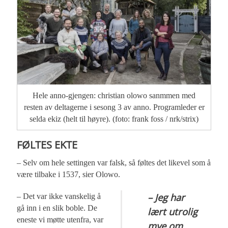
Hele anno-gjengen: christian olowo sanmmen med
resten av deltagerne i sesong 3 av anno. Programleder er
selda ekiz (helt til høyre). (foto: frank foss / nrk/strix)
FØLTES EKTE
– Selv om hele settingen var falsk, så føltes det likevel som å
være tilbake i 1537, sier Olowo.
– Jeg har
– Det var ikke vanskelig å
gå inn i en slik boble. De
lært utrolig
eneste vi møtte utenfra, var
mye om