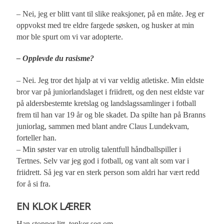
– Nei, jeg er blitt vant til slike reaksjoner, på en måte. Jeg er
oppvokst med tre eldre fargede søsken, og husker at min
mor ble spurt om vi var adopterte.
– Opplevde du rasisme?
– Nei. Jeg tror det hjalp at vi var veldig atletiske. Min eldste
bror var på juniorlandslaget i friidrett, og den nest eldste var
på aldersbestemte kretslag og landslagssamlinger i fotball
frem til han var 19 år og ble skadet. Da spilte han på Branns
juniorlag, sammen med blant andre Claus Lundekvam,
forteller han.
– Min søster var en utrolig talentfull håndballspiller i
Tertnes. Selv var jeg god i fotball, og vant alt som var i
friidrett. Så jeg var en sterk person som aldri har vært redd
for å si fra.
EN KLOK LÆRER
Han stopper litt, tenker seg om.