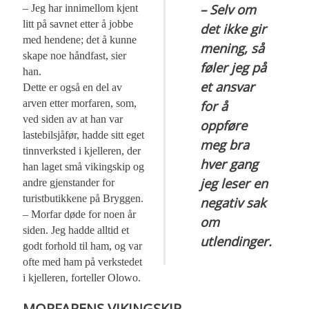
– Selv om
– Jeg har innimellom kjent
litt på savnet etter å jobbe
det ikke gir
med hendene; det å kunne
mening, så
skape noe håndfast, sier
føler jeg på
han.
et ansvar
Dette er også en del av
arven etter morfaren, som,
for å
ved siden av at han var
oppføre
lastebilsjåfør, hadde sitt eget
meg bra
tinnverksted i kjelleren, der
hver gang
han laget små vikingskip og
jeg leser en
andre gjenstander for
turistbutikkene på Bryggen.
negativ sak
– Morfar døde for noen år
om
siden. Jeg hadde alltid et
utlendinger.
godt forhold til ham, og var
ofte med ham på verkstedet
i kjelleren, forteller Olowo.
MORFARENS VIKINGSKIP