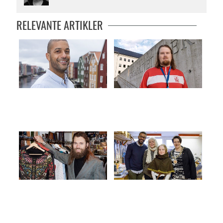
RELEVANTE ARTIKLER
Eneste bergenser i Anno
– Jeg ser at folk blir berørt
– Før hadde me heilagdagar, no
Samfunnsveven
har me salsdagar