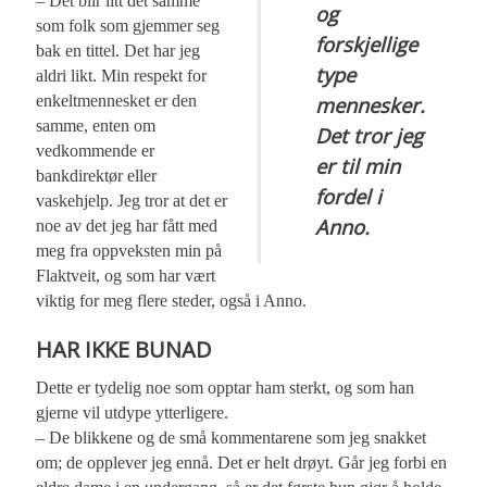
– Det blir litt det samme
og
som folk som gjemmer seg
forskjellige
bak en tittel. Det har jeg
type
aldri likt. Min respekt for
enkeltmennesket er den
mennesker.
samme, enten om
Det tror jeg
vedkommende er
er til min
bankdirektør eller
fordel i
vaskehjelp. Jeg tror at det er
Anno.
noe av det jeg har fått med
meg fra oppveksten min på
Flaktveit, og som har vært
viktig for meg flere steder, også i Anno.
HAR IKKE BUNAD
Dette er tydelig noe som opptar ham sterkt, og som han
gjerne vil utdype ytterligere.
– De blikkene og de små kommentarene som jeg snakket
om; de opplever jeg ennå. Det er helt drøyt. Går jeg forbi en