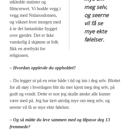
utkledde statister og
meg selv,
filmcrewet. Vi bodde vegg i
og seerne
vegg med Nidarosdomen,
og våknet hver morgen med
vil få se
å se det fantastiske bygget
mye ekte
over gjerdet. Det er ikke
følelser.
vanskelig å skjønne at folk
fikk en ærefrykt for
religionen.
– Hvordan opplevde du oppholdet?
– Du legger ut på en reise både i tid og inn i deg selv. Blottet
for all støy i hverdagen blir du mer kjent meg deg selv, på
godt og vondt. Dette er noe jeg skulle ønske alle kunne
være med på. Jeg har lært utrolig mye om meg selv, og
seerne vil få se mye ekte følelser.
– Og så måtte du leve sammen med og tilpasse deg 13
fremmede?