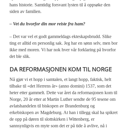
hans historie. Samtidig forsvant lysten til å oppsøke den
siden av familien.
– Vet du hvorfor din mor reiste fra ham?
– Det var vel et godt gammeldags ekteskapsbrudd. Slike
ting er alltid en personlig sak. Jeg har en sønn selv, men bor
ikke med moren. Vi har nok hver vår forklaring på hvorfor
det ble slik.
DA REFORMASJONEN KOM TIL NORGE
Nå gjør vi et hopp i samtalen, et langt hopp, faktisk, helt
tilbake til «det Herrens år» (anno domini) 1537, som det
heter etter gammelt. Dette var året da reformasjonen kom til
Norge, 20 år etter at Martin Luther sendte de 95 tesene om
avlatshandelen til biskopen av Brandenburg og
erkebiskopen av Magdeburg. At han i tillegg skal ha spikret
de opp på døren til slottskirken i Wittenberg, er
sannsynligvis en myte som det er på tide å avlive, nå i