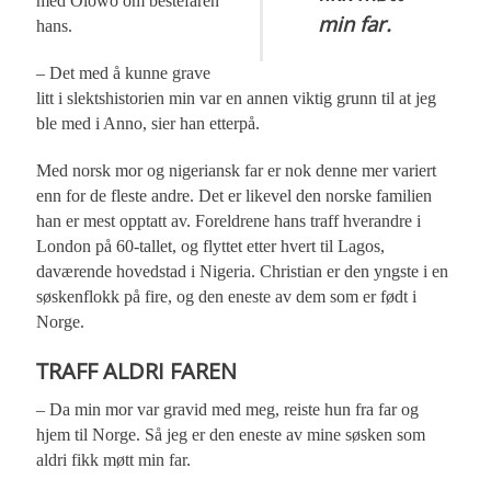
med Olowo om bestefaren
min far.
hans.
– Det med å kunne grave
litt i slektshistorien min var en annen viktig grunn til at jeg
ble med i Anno, sier han etterpå.
Med norsk mor og nigeriansk far er nok denne mer variert
enn for de fleste andre. Det er likevel den norske familien
han er mest opptatt av. Foreldrene hans traff hverandre i
London på 60-tallet, og flyttet etter hvert til Lagos,
daværende hovedstad i Nigeria. Christian er den yngste i en
søskenflokk på fire, og den eneste av dem som er født i
Norge.
TRAFF ALDRI FAREN
– Da min mor var gravid med meg, reiste hun fra far og
hjem til Norge. Så jeg er den eneste av mine søsken som
aldri fikk møtt min far.