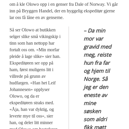
om å kle Olowo opp i en genser fra Dale of Norway. Vi går
inn på Bryggen Handel, der en hyggelig ekspeditør gjerne
lar oss få låne en av genserne.
– Da min
Så ser Olowo at butikken
selger slike små vikingskip i
mor var
tinn som han nettopp har
gravid med
fortalt oss om. «Min morfar
meg, reiste
pleide å lage slike» sier han.
hun fra far
Ekspeditøren ser opp på
ham, først muligens litt i
og hjem til
villrede på grunn av
Norge. Så
hudfargen. «Han het Leif
jeg er den
Johannesen» opplyser
eneste av
Olowo, og da er
mine
ekspeditøren straks med.
«Åja, han var dyktig, og
søsken
leverte mye til oss», sier
som aldri
han, og deler litt minner
fikk møtt