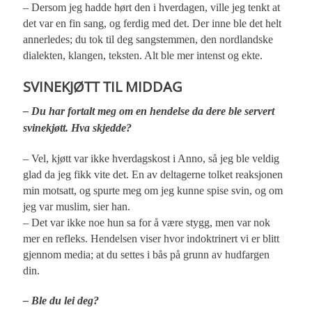
– Dersom jeg hadde hørt den i hverdagen, ville jeg tenkt at
det var en fin sang, og ferdig med det. Der inne ble det helt
annerledes; du tok til deg sangstemmen, den nordlandske
dialekten, klangen, teksten. Alt ble mer intenst og ekte.
SVINEKJØTT TIL MIDDAG
– Du har fortalt meg om en hendelse da dere ble servert
svinekjøtt. Hva skjedde?
– Vel, kjøtt var ikke hverdagskost i Anno, så jeg ble veldig
glad da jeg fikk vite det. En av deltagerne tolket reaksjonen
min motsatt, og spurte meg om jeg kunne spise svin, og om
jeg var muslim, sier han.
– Det var ikke noe hun sa for å være stygg, men var nok
mer en refleks. Hendelsen viser hvor indoktrinert vi er blitt
gjennom media; at du settes i bås på grunn av hudfargen
din.
– Ble du lei deg?