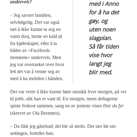
underveis?
med i Anno
for å ha det
– Jeg savnet familien,
gøy, og
selvfølgelig. Det var også
uten noen
rart å ikke kunne ta seg en
varm dusj, hente en kald øl
slagplan.
fra kjøleskapet, eller å ta
Så får tiden
bilder av «Facebook-
vise hvor
moments» underveis. Men
langt jeg
jeg var overrasket over hvor
blir med.
lett det var å venne seg av
med å ha mobilen i hånden.
Det var verre å ikke kunne høre musikk hver morgen, på vei
til jobb, slik han er vant til. En morgen, mens deltagerne
spiste frokost sammen, sang en av jentene visen
Har du fyr
(skrevet av Ola Bremnes).
– Da fikk jeg gåsehud; det ble så sterkt. Det sier litt om
settingen, forteller han.