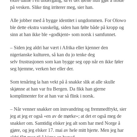
eldre dame i en undergang, så er det første hun gjør å holde
på vesken. Slike ting irriterer meg, sier han.
Alle jobber med å bygge identitet i ungdommen. For Olowo
ble dette ekstra vanskelig, siden han følte både på kropp og
sinn at han ikke ble «godkjent» som norsk i samfunnet.
– Siden jeg aldri har vært i Afrika eller kjenner den
nigerianske kulturen, så kan du jo tenke deg
selv frustrasjonen som kan bygge seg opp når en ikke føler
seg hjemme, verken her eller der.
Som tenåring la han vekt på å snakke slik at alle skulle
skjønne at han var fra Bergen. Da fikk han gjerne
komplimenter for at han var så flink i norsk.
– Når venner snakker om innvandring og fremmedfrykt, sier
jeg at jeg er også «en av de mørke»; at det er også meg de
snakker om. Samtidig elsker jeg alt som har med Norge å
gjøre, og jeg elsker 17. mai av hele mitt hjerte. Men jeg har