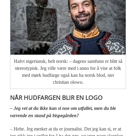
Halvt nigeriansk, helt norsk: – dagens samfunn er blitt så
stereotypisk. Jeg ville være med i anno for å vise at folk
med mørk hudfarge også kan ha norsk blod, sier
christian olowo.
NÅR HUDFARGEN BLIR EN LOGO
– Jeg vet at du ikke kan si noe om utfallet, men du ble
værende en stund på bispegården?
– Hehe. Jeg merker at du er journalist. Det jeg kan si, er at
jeg gikk inn i spillet for å ha det gøy, og uten noen slagplan.