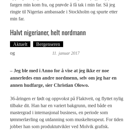
fargen min kom fra, og prøvde å få tak i min far. Så jeg
ringte til Nigerias ambassade i Stockholm og spurte etter
min far.
Halvt nigerianer, helt nordmann
Aktuelt
Bergenseren
Tekst: Magne Fonn Hafskor
og
Øyvind Toft: Foto
11. januar 2017
– Jeg ble med i Anno for å vise at jeg ikke er noe
annerledes enn andre nordmenn, selv om jeg har en
annen hudfarge, sier Christian Olowo.
36-åringen er født og oppvokst på Flaktveit, og flyttet nylig
tilbake dit. Han har en variert bakgrunn, med både en
mastergrad i internasjonal business, en periode som
tømmerlærling og utdanning som muskelterapeut. For tiden
jobber han som produktutvikler ved Molvik grafisk.