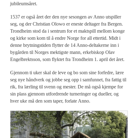
jubileumsåret.
1537 er også året der den nye sesongen av Anno utspiller
seg, og der Christian Olowo er eneste deltager fra Bergen.
Trondheim stod da i sentrum for et maktspill mellom konge
og kirke som kom til å endre Norge for all ettertid. Midt i
denne brytningstiden flytter de 14 Anno-deltakerne inn i
bygården til Norges mektigste mann, erkebiskop Olav
Engelbrektsson, som flyktet fra Trondheim 1. april det året.
Gjennom ti uker skal de leve og bo som sine forfedre, lære
seg nye håndverk og jobbe seg opp i samfunnet, fra fattig til
rik, fra lærling til svenn og mester. De må også kjempe for
sin plass gjennom utfordrende turneringer og dueller, og
hver uke må den som taper, forlate Anno.