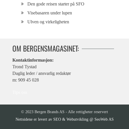
Den gode reisen starter på SFO
Visebasaren under lupen
Ulven og virkeligheten
OM BERGENSMAGASINET:
Kontaktinformasjon:
Trond Tystad
Daglig leder / ansvarlig redaktør
m: 909 45 028
Tips oss
© 2023 Bergen Brands AS - Alle rettigheter reservert
SEO & Webutvikling @ SeoWeb AS
Nettsidene er levert av