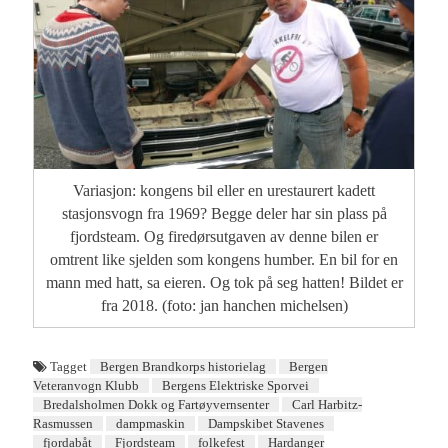
Variasjon: kongens bil eller en urestaurert kadett
stasjonsvogn fra 1969? Begge deler har sin plass på
fjordsteam. Og firedørsutgaven av denne bilen er
omtrent like sjelden som kongens humber. En bil for en
mann med hatt, sa eieren. Og tok på seg hatten! Bildet er
fra 2018. (foto: jan hanchen michelsen)
Tagget
Bergen Brandkorps historielag
Bergen
Veteranvogn Klubb
Bergens Elektriske Sporvei
Bredalsholmen Dokk og Fartøyvernsenter
Carl Harbitz-
Rasmussen
dampmaskin
Dampskibet Stavenes
fjordabåt
Fjordsteam
folkefest
Hardanger