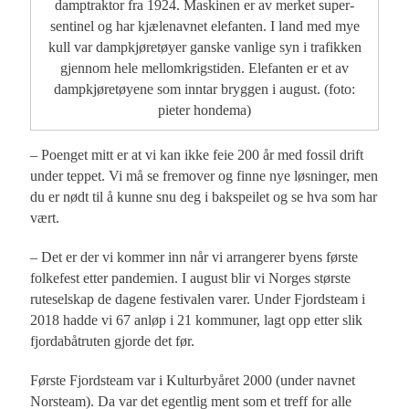
damptraktor fra 1924. Maskinen er av merket super-
sentinel og har kjælenavnet elefanten. I land med mye
kull var dampkjøretøyer ganske vanlige syn i trafikken
gjennom hele mellomkrigstiden. Elefanten er et av
dampkjøretøyene som inntar bryggen i august. (foto:
pieter hondema)
– Poenget mitt er at vi kan ikke feie 200 år med fossil drift
under teppet. Vi må se fremover og finne nye løsninger, men
du er nødt til å kunne snu deg i bakspeilet og se hva som har
vært.
– Det er der vi kommer inn når vi arrangerer byens første
folkefest etter pandemien. I august blir vi Norges største
ruteselskap de dagene festivalen varer. Under Fjordsteam i
2018 hadde vi 67 anløp i 21 kommuner, lagt opp etter slik
fjordabåtruten gjorde det før.
Første Fjordsteam var i Kulturbyåret 2000 (under navnet
Norsteam). Da var det egentlig ment som et treff for alle