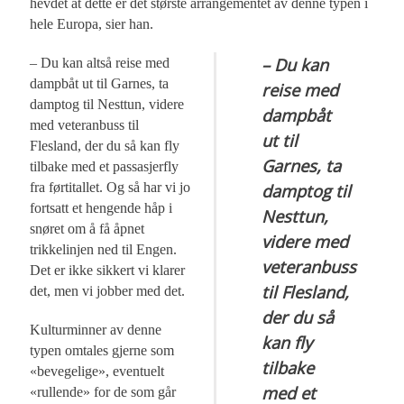
hevdet at dette er det største arrangementet av denne typen i
hele Europa, sier han.
– Du kan
– Du kan altså reise med
dampbåt ut til Garnes, ta
reise med
damptog til Nesttun, videre
dampbåt
med veteranbuss til
ut til
Flesland, der du så kan fly
Garnes, ta
tilbake med et passasjerfly
fra førtitallet. Og så har vi jo
damptog til
fortsatt et hengende håp i
Nesttun,
snøret om å få åpnet
videre med
trikkelinjen ned til Engen.
veteranbuss
Det er ikke sikkert vi klarer
til Flesland,
det, men vi jobber med det.
der du så
Kulturminner av denne
kan fly
typen omtales gjerne som
tilbake
«bevegelige», eventuelt
med et
«rullende» for de som går