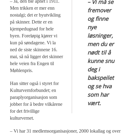
– Vi må se
– Ja, den ble åpnet i 1911.
Men trikken er mer enn
fremover
nostalgi; det er byutvikling
og finne
på skinner. Dette er en
nye
kjempedugnad for hele
løsninger,
byen. Foreløpig kjører vi
kun på søndagene. Vi la
men du er
ned de siste skinnene 16.
nødt til å
mai, så nå ligger det skinner
kunne snu
hele veien fra Engen til
deg i
Møhlenpris.
bakspeilet
Han sitter også i styret for
og se hva
Kulturvernforbundet; en
som har
paraplyorganisasjon som
vært.
jobber for å bedre vilkårene
for det frivillige
kulturvernet.
– Vi har 31 medlemsorganisasjoner, 2000 lokallag og over