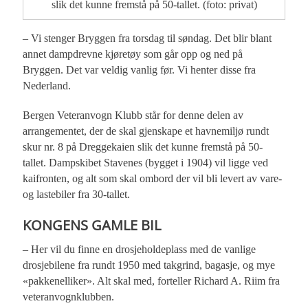
slik det kunne fremstå på 50-tallet. (foto: privat)
– Vi stenger Bryggen fra torsdag til søndag. Det blir blant
annet dampdrevne kjøretøy som går opp og ned på
Bryggen. Det var veldig vanlig før. Vi henter disse fra
Nederland.
Bergen Veteranvogn Klubb står for denne delen av
arrangementet, der de skal gjenskape et havnemiljø rundt
skur nr. 8 på Dreggekaien slik det kunne fremstå på 50-
tallet. Dampskibet Stavenes (bygget i 1904) vil ligge ved
kaifronten, og alt som skal ombord der vil bli levert av vare-
og lastebiler fra 30-tallet.
KONGENS GAMLE BIL
– Her vil du finne en drosjeholdeplass med de vanlige
drosjebilene fra rundt 1950 med takgrind, bagasje, og mye
«pakkenelliker». Alt skal med, forteller Richard A. Riim fra
veteranvognklubben.