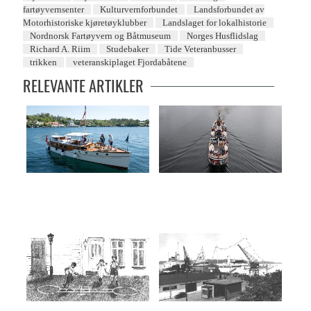
fartøyvernsenter
Kulturvernforbundet
Landsforbundet av
Motorhistoriske kjøretøyklubber
Landslaget for lokalhistorie
Nordnorsk Fartøyvern og Båtmuseum
Norges Husflidslag
Richard A. Riim
Studebaker
Tide Veteranbusser
trikken
veteranskiplaget Fjordabåtene
RELEVANTE ARTIKLER
Den perfekte lystbåten
Då fjorden var ferdselsveg