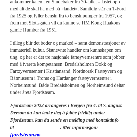
ankommer kaien i en Studebaker fra 30-tallet – lastet opp
med alt de skal ha med på «landet». Samtidig står en T-Ford
fra 1925 og fyller bensin fra to bensinpumper fra 1957, og
frem mot Slottsgaten vil du kunne se HM Kong Haakons
gamle Humber fra 1951.
I tillegg blir det boder og marked – samt demonstrasjoner av
immateriell kultur. Sistnevnte handler om kunnskapen om
ting, og her er det tre nasjonale fartøyvernsentre som jobber
med å ivareta kompetansen: Bredalsholmen Dokk og
Fartøyvernsenter i Kristiansand, Nordnorsk Fartøyvern og
Båtmuseum i Troms og Hardanger fartøyvernsenter i
Norheimsund. Både Bredalsholmen og Norheimsund deltar
under årets Fjordsteam.
Fjordsteam 2022 arrangeres i Bergen fra 4. til 7. august.
Dersom du kan tenke deg å jobbe frivillig under
Fjordsteam, kan du sende en melding med kontaktinfo
frivillig@fjordsteam.no
til
. Mer informasjon:
fjordsteam.no