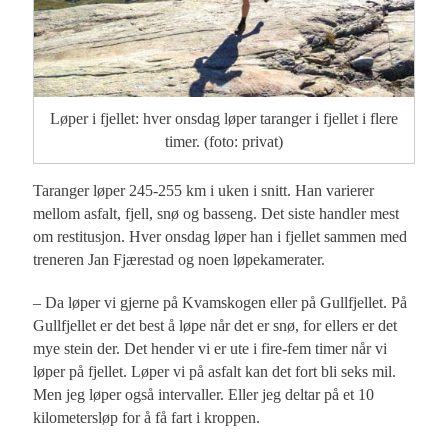
Løper i fjellet: hver onsdag løper taranger i fjellet i flere
timer. (foto: privat)
Taranger løper 245-255 km i uken i snitt. Han varierer
mellom asfalt, fjell, snø og basseng. Det siste handler mest
om restitusjon. Hver onsdag løper han i fjellet sammen med
treneren Jan Fjærestad og noen løpekamerater.
– Da løper vi gjerne på Kvamskogen eller på Gullfjellet. På
Gullfjellet er det best å løpe når det er snø, for ellers er det
mye stein der. Det hender vi er ute i fire-fem timer når vi
løper på fjellet. Løper vi på asfalt kan det fort bli seks mil.
Men jeg løper også intervaller. Eller jeg deltar på et 10
kilometersløp for å få fart i kroppen.