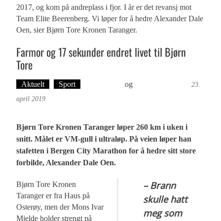
2017, og kom på andreplass i fjor. I år er det revansj mot
Team Elite Beerenberg. Vi løper for å hedre Alexander Dale
Oen, sier Bjørn Tore Kronen Taranger.
Farmor og 17 sekunder endret livet til Bjørn
Tore
Aktuelt
Sport
Ove Landro
og
Foto: Roy Bjørge
23.
april 2019
Bjørn Tore Kronen Taranger løper 260 km i uken i
snitt. Målet er VM-gull i ultraløp. På veien løper han
stafetten i Bergen City Marathon for å hedre sitt store
forbilde, Alexander Dale Oen.
– Brann
Bjørn Tore Kronen
Taranger er fra Haus på
skulle hatt
Osterøy, men der Mons Ivar
meg som
Mjelde holder strengt på