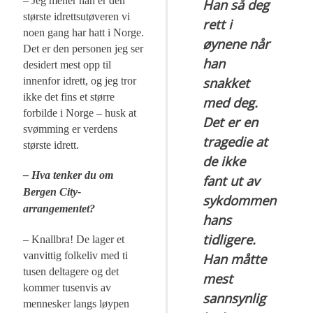
– Jeg mener han er den
Han så deg
største idrettsutøveren vi
rett i
noen gang har hatt i Norge.
øynene når
Det er den personen jeg ser
han
desidert mest opp til
snakket
innenfor idrett, og jeg tror
ikke det fins et større
med deg.
forbilde i Norge – husk at
Det er en
svømming er verdens
tragedie at
største idrett.
de ikke
– Hva tenker du om
fant ut av
Bergen City-
sykdommen
arrangementet?
hans
tidligere.
– Knallbra! De lager et
vanvittig folkeliv med ti
Han måtte
tusen deltagere og det
mest
kommer tusenvis av
sannsynlig
mennesker langs løypen