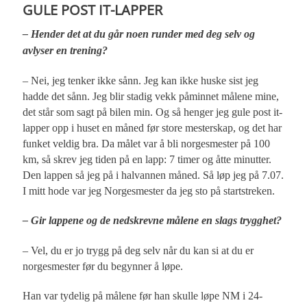
GULE POST IT-LAPPER
– Hender det at du går noen runder med deg selv og
avlyser en trening?
– Nei, jeg tenker ikke sånn. Jeg kan ikke huske sist jeg
hadde det sånn. Jeg blir stadig vekk påminnet målene mine,
det står som sagt på bilen min. Og så henger jeg gule post it-
lapper opp i huset en måned før store mesterskap, og det har
funket veldig bra. Da målet var å bli norgesmester på 100
km, så skrev jeg tiden på en lapp: 7 timer og åtte minutter.
Den lappen så jeg på i halvannen måned. Så løp jeg på 7.07.
I mitt hode var jeg Norgesmester da jeg sto på startstreken.
– Gir lappene og de nedskrevne målene en slags trygghet?
– Vel, du er jo trygg på deg selv når du kan si at du er
norgesmester før du begynner å løpe.
Han var tydelig på målene før han skulle løpe NM i 24-