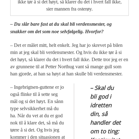
ikke tør å si det høyt, så klarer du det i hvert fall ikke,
sier mannen fra osterøy.
– Du slår bare fast at du skal bli verdensmester, og
snakker om det som noe selvfølgelig. Hvorfor?
– Det er målet mitt, helt enkelt. Jeg har jo skrevet på bilen
min at jeg skal bli verdensmester. Og hvis du ikke tør å si
det høyt, så klarer du det i hvert fall ikke. Dette tror jeg er en
av grunnene til at Petter Northug vant så mange gull som
han gjorde, at han sa høyt at han skulle bli verdensmester.
– Skal du
– Ingebrigtsen-guttene er jo
også flinke til å sette seg
bli god i
mål og si det høyt. En sånn
idretten
type selvsikkerhet må du
din, så
ha. Når du vet at du er god
handler det
nok til å klare det, så må du
tørre å si det. Og hvis jeg
om to ting:
kommer i den situasjonen at