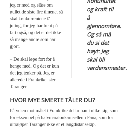
Kontinuitet
jeg er med og slåss om
og kraft til
gullet de siste fire timene, så
å
skal konkurrentene få
gjennomføre.
juling, for jeg har trent på
fart også, og det er det ikke
Og så må
så mange andre som har
du si det
gjort.
høyt: Jeg
skal bli
– De skal løpe fort for å
henge med. Og det er kun
verdensmester.
det jeg tenker på. Jeg er
allerede i Frankrike, sier
Taranger.
HVOR MYE SMERTE TÅLER DU?
På veien mot målet i Frankrike deltar han i ulike løp, som
for eksempel på halvmaratonkarusellen i Fana, som for
ultraløper Taranger ikke er et langdistanseløp.