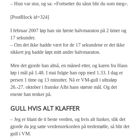
– Hun var stor, og sa: «Fortsetter du sånn blir du som meg».
[PostBlock id=324]
I februar 2007 løp han sin første halvmaraton på 2 timer og
17 sekunder.
– Om det ikke hadde vært for de 17 sekundene er det ikke
sikkert jeg hadde løpt mitt andre halvmaraton.
Men det gjorde han altså, en måned etter, og karen fra Haus
løp i mål på 1.48. I mai fulgte han opp med 1.33. I dag er
persen 1 time og 13 minutter. Nå er VM-gull i ultraløp
26.-27. oktober i franske Albi hans største mål. Og det
eneste han tenker på.
GULL HVIS ALT KLAFFER
– Jeg er blant de ti beste verden, og hvis alt funker, slik det
gjorde da jeg satte verdensrekorden på tredemølle, så blir det
gull i VM.