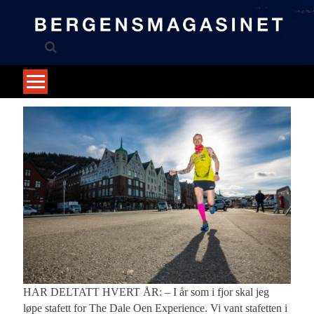
Skip
to
content
HAR DELTATT HVERT ÅR: – I år som i fjor skal jeg
løpe stafett for The Dale Oen Experience. Vi vant stafetten i