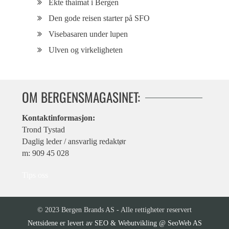
Ekte thaimat i Bergen
Den gode reisen starter på SFO
Visebasaren under lupen
Ulven og virkeligheten
OM BERGENSMAGASINET:
Kontaktinformasjon:
Trond Tystad
Daglig leder / ansvarlig redaktør
m: 909 45 028
Tips oss
© 2023 Bergen Brands AS - Alle rettigheter reservert
SEO & Webutvikling @ SeoWeb AS
Nettsidene er levert av