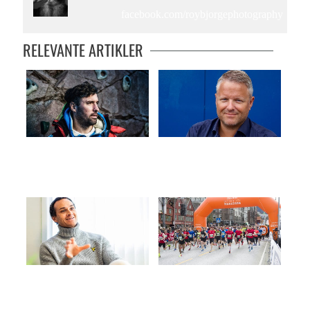
facebook.com/roybjorgephotography
RELEVANTE ARTIKLER
– Du har to valg i livet
Skal si ha det til sjokolade
Quincys treningstips: Del 3
Hva jeg snakker om når jeg
snakker om Bergen City Marathon