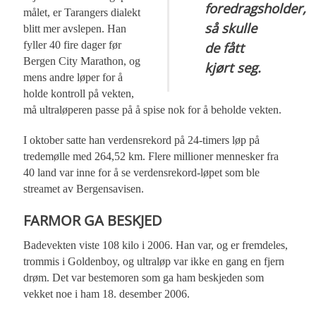
foredragsholder,
målet, er Tarangers dialekt
så skulle
blitt mer avslepen. Han
fyller 40 fire dager før
de fått
Bergen City Marathon, og
kjørt seg.
mens andre løper for å
holde kontroll på vekten,
må ultraløperen passe på å spise nok for å beholde vekten.
I oktober satte han verdensrekord på 24-timers løp på
tredemølle med 264,52 km. Flere millioner mennesker fra
40 land var inne for å se verdensrekord-løpet som ble
streamet av Bergensavisen.
FARMOR GA BESKJED
Badevekten viste 108 kilo i 2006. Han var, og er fremdeles,
trommis i Goldenboy, og ultraløp var ikke en gang en fjern
drøm. Det var bestemoren som ga ham beskjeden som
vekket noe i ham 18. desember 2006.