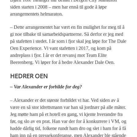
siden starten i 2008 – men har ennå til gode å løpe
arrangementets helmaraton.
– Dette arrangementet har vært en fin mulighet for meg til å
gi noe tilbake til samarbeidspartnerne. Så derfor er jeg med
på stafetten i stedet. I år som i fjor skal jeg løpe for The Dale
Oen Experience. Vi vant stafetten i 2017, og kom på
andreplass i fjor. I år er det revansj mot Team Elite
Beerenberg. Vi løper for å hedre Alexander Dale Oen.
HEDRER OEN
– Var Alexander er forbilde for deg?
– Alexander er det største forbildet vi har. Ved siden av å
være en så stor idrettsmann var han så jordnær på alle måter.
Jeg møtte ham på et hotell en gang, vi kjente hverandre fra
før, og slo av en prat. Han var der for å konkurrere i VM, og
hadde dårlig tid, folkene rundt ham dro og slet i ham for å få
ham inn på en pressekonferanse, men Alexander ble stående