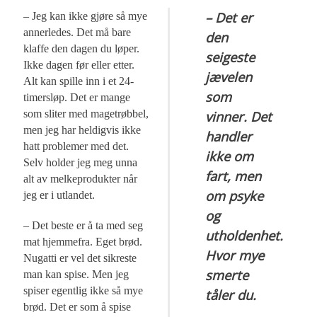
– Det er
– Jeg kan ikke gjøre så mye
annerledes. Det må bare
den
klaffe den dagen du løper.
seigeste
Ikke dagen før eller etter.
jævelen
Alt kan spille inn i et 24-
som
timersløp. Det er mange
som sliter med magetrøbbel,
vinner. Det
men jeg har heldigvis ikke
handler
hatt problemer med det.
ikke om
Selv holder jeg meg unna
fart, men
alt av melkeprodukter når
om psyke
jeg er i utlandet.
og
– Det beste er å ta med seg
utholdenhet.
mat hjemmefra. Eget brød.
Hvor mye
Nugatti er vel det sikreste
smerte
man kan spise. Men jeg
spiser egentlig ikke så mye
tåler du.
brød. Det er som å spise