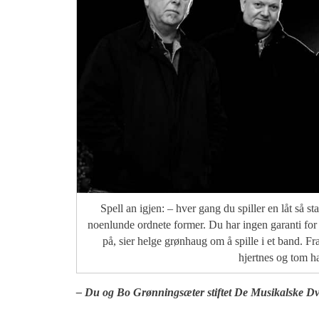
Spell an igjen: – hver gang du spiller en låt så s
noenlunde ordnete former. Du har ingen garanti for 
på, sier helge grønhaug om å spille i et band. F
hjertnes og tom h
– Du og Bo Grønningsæter stiftet De Musikalske D