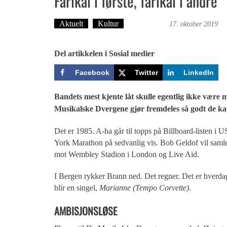
Fårikål i første, fårikål i andre
Aktuelt
Kultur
Ove Landro
17. oktober 2019
Del artikkelen i Sosial medier
Facebook
Twitter
LinkedIn
Bandets mest kjente låt skulle egentlig ikke vær
Musikalske Dvergene gjør fremdeles så godt de ka
Det er 1985. A-ha går til topps på Billboard-listen 
York Marathon på sedvanlig vis. Bob Geldof vil samle 
mot Wembley Stadion i London og Live Aid.
I Bergen rykker Brann ned. Det regner. Det er hverdag.
blir en singel,
Marianne (Tempo Corvette)
.
AMBISJONSLØSE