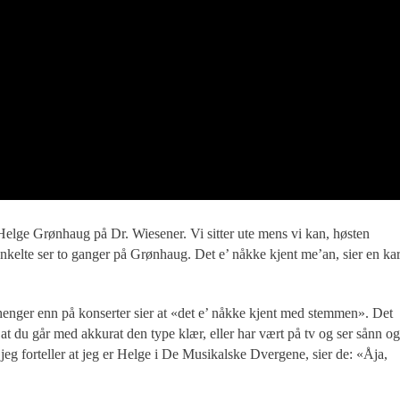
 Helge Grønhaug på Dr. Wiesener. Vi sitter ute mens vi kan, høsten
kelte ser to ganger på Grønhaug. Det e’ nåkke kjent me’an, sier en ka
enger enn på konserter sier at «det e’ nåkke kjent med stemmen». Det
 at du går med akkurat den type klær, eller har vært på tv og ser sånn og
eg forteller at jeg er Helge i De Musikalske Dvergene, sier de: «Åja,