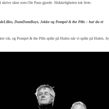
å skrive sånn som Ole Paus gjorde. Skikkeligheten tok ferie.
det deLillos, DumDumBoys, Jokke og Pompel & the Pilts – har du et
 platen vår, og Pompel & the Pilts spilte på Hulen når vi spilte på Hulen. J