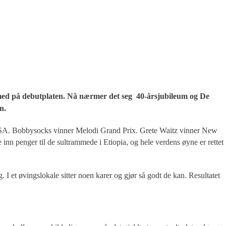
e med på debutplaten. Nå nærmer det seg 40-årsjubileum og De
n.
i USA. Bobbysocks vinner Melodi Grand Prix. Grete Waitz vinner New
inn penger til de sultrammede i Etiopia, og hele verdens øyne er rettet
 I et øvingslokale sitter noen karer og gjør så godt de kan. Resultatet