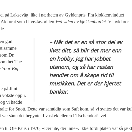
vei på Laksevåg, like i nærheten av Gyldenpris. Fra kjøkkenvinduet
 Akkurat som i live-favoritten
Ved siden av kjøkkenbordet
. Vi avklarer
ie.
– Når det er en så stor del av
 en god
det samme
livet ditt, så blir det mer enn
t som Dr.
en hobby. Jeg har jobbet
 som het The
utenom, og så har resten
 Your Big
handlet om å skape tid til
musikken. Det er der hjertet
te på Jimi
banker.
i vokste opp i.
, og vi hadde
alte for Snott. Dette var samtidig som Saft kom, så vi syntes det var kul
et var sånn det begynte. I vaskekjelleren i Tischendorfs vei.
n til Ole Paus i 1970, «Der ute, der inne». Ikke fordi platen var så jæk