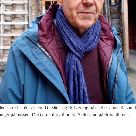
ore inspirasjonen. Du sitter og skriver, og på et eller annet tidspun
anger på bussen. Det tar en drøy time fra Steinsland på Sotra til by'n.