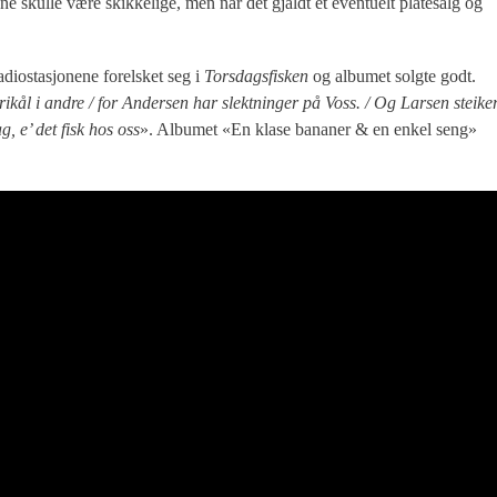
 skulle være skikkelige, men når det gjaldt et eventuelt platesalg og
diostasjonene forelsket seg i
Torsdagsfisken
og albumet solgte godt.
fårikål i andre / for Andersen har slektninger på Voss. / Og Larsen steike
, e’ det fisk hos oss
». Albumet «En klase bananer & en enkel seng»