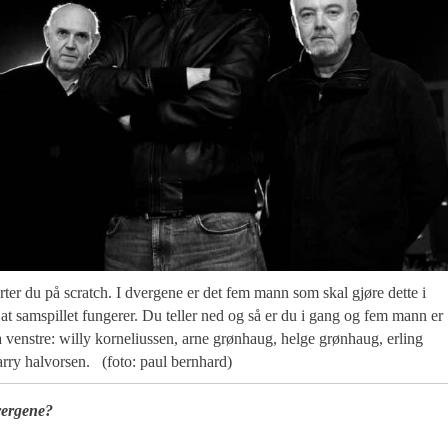
tarter du på scratch. I dvergene er det fem mann som skal gjøre dette i
at samspillet fungerer. Du teller ned og så er du i gang og fem mann er
ra venstre: willy korneliussen, arne grønhaug, helge grønhaug, erling
arry halvorsen. (foto: paul bernhard)
vergene?