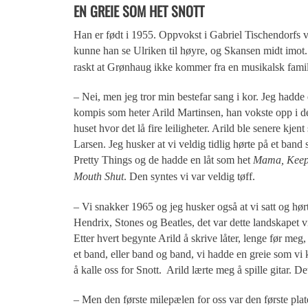
EN GREIE SOM HET SNOTT
Han er født i 1955. Oppvokst i Gabriel Tischendorfs 
kunne han se Ulriken til høyre, og Skansen midt imot.
raskt at Grønhaug ikke kommer fra en musikalsk famil
– Nei, men jeg tror min bestefar sang i kor. Jeg hadde
kompis som heter Arild Martinsen, han vokste opp i 
huset hvor det lå fire leiligheter. Arild ble senere kjen
Larsen. Jeg husker at vi veldig tidlig hørte på et band
Pretty Things og de hadde en låt som het
Mama, Keep
Mouth Shut
. Den syntes vi var veldig tøff.
– Vi snakker 1965 og jeg husker også at vi satt og hør
Hendrix, Stones og Beatles, det var dette landskapet v
Etter hvert begynte Arild å skrive låter, lenge før meg
et band, eller band og band, vi hadde en greie som vi k
å kalle oss for Snott. Arild lærte meg å spille gitar. D
– Men den første milepælen for oss var den første plate