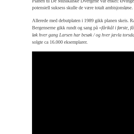
Planen til De Musikalske Dvergene var enkel: Øvingene
potensiell suksess skulle de være totalt ambisjonsløse.
Allerede med debutplaten i 1989 gikk planen skeis. Ra
Bergenserne gikk rundt og sang på «
fårikål i første, 
løk hver gang Larsen har besøk / og hver jævla torsdag
solgte ca 16.000 eksemplarer.