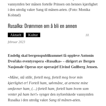
vannymfen ber månen fortelle Prinsen om hennes kjærlighet
i den utrolig vakre Sang til månen-arien. (Foto: Monika
Kolstad)
Rusalka: Drømmen om å bli en annen
Aktuelt
Kultur
Tekst: Magne Fonn Hafskor
10.
februar 2023
Endelig skal bergenspublikummet få oppleve Antonín
Dvořáks eventyropera «Rusalka» – dirigert av Bergen
Nasjonale Operas nye operasjef Eivind Gullberg Jensen.
«
Måne, stå stille, fortell meg, fortell meg hvor min
kjærlighet er! Fortell ham, sølvmåne,
at armene mine
omfavner ham, (…) fortell ham, fortell ham hvem som
venter på ham her!»
synger den nyforelskede vannymfen
Rusalka i den utrolig vakre
Sang til månen
-arien.