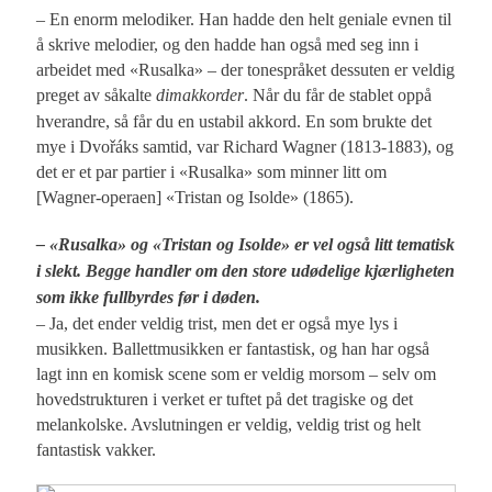
– En enorm melodiker. Han hadde den helt geniale evnen til
å skrive melodier, og den hadde han også med seg inn i
arbeidet med «Rusalka» – der tonespråket dessuten er veldig
preget av såkalte
dimakkorder
. Når du får de stablet oppå
hverandre, så får du en ustabil akkord. En som brukte det
mye i Dvořáks samtid, var Richard Wagner (1813-1883), og
det er et par partier i «Rusalka» som minner litt om
[Wagner-operaen] «Tristan og Isolde» (1865).
– «Rusalka» og «Tristan og Isolde» er vel også litt tematisk
i slekt. Begge handler om den store udødelige kjærligheten
som ikke fullbyrdes før i døden.
– Ja, det ender veldig trist, men det er også mye lys i
musikken. Ballettmusikken er fantastisk, og han har også
lagt inn en komisk scene som er veldig morsom – selv om
hovedstrukturen i verket er tuftet på det tragiske og det
melankolske. Avslutningen er veldig, veldig trist og helt
fantastisk vakker.