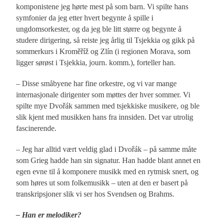
komponistene jeg hørte mest på som barn. Vi spilte hans
symfonier da jeg etter hvert begynte å spille i
ungdomsorkester, og da jeg ble litt større og begynte å
studere dirigering, så reiste jeg årlig til Tsjekkia og gikk på
sommerkurs i Kroměříž og Zlín (i regionen Morava, som
ligger sørøst i Tsjekkia, journ. komm.), forteller han.
– Disse småbyene har fine orkestre, og vi var mange
internasjonale dirigenter som møttes der hver sommer. Vi
spilte mye Dvořák sammen med tsjekkiske musikere, og ble
slik kjent med musikken hans fra innsiden. Det var utrolig
fascinerende.
– Jeg har alltid vært veldig glad i Dvořák – på samme måte
som Grieg hadde han sin signatur. Han hadde blant annet en
egen evne til å komponere musikk med en rytmisk snert, og
som høres ut som folkemusikk – uten at den er basert på
transkripsjoner slik vi ser hos Svendsen og Brahms.
– Han er melodiker?