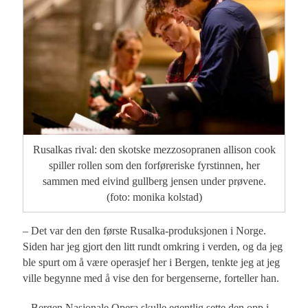
Rusalkas rival: den skotske mezzosopranen allison cook
spiller rollen som den forføreriske fyrstinnen, her
sammen med eivind gullberg jensen under prøvene.
(foto: monika kolstad)
– Det var den den første Rusalka-produksjonen i Norge.
Siden har jeg gjort den litt rundt omkring i verden, og da jeg
ble spurt om å være operasjef her i Bergen, tenkte jeg at jeg
ville begynne med å vise den for bergenserne, forteller han.
– Bergen Nasjonale Opera skulle egentlig sette den opp i