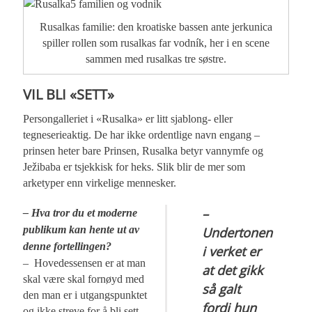
Rusalkas familie: den kroatiske bassen ante jerkunica
spiller rollen som rusalkas far vodník, her i en scene
sammen med rusalkas tre søstre.
VIL BLI «SETT»
Persongalleriet i «Rusalka» er litt sjablong- eller
tegneserieaktig. De har ikke ordentlige navn engang –
prinsen heter bare Prinsen, Rusalka betyr vannymfe og
Ježibaba er tsjekkisk for heks. Slik blir de mer som
arketyper enn virkelige mennesker.
–
– Hva tror du et moderne
publikum kan hente ut av
Undertonen
denne fortellingen?
i verket er
– Hovedessensen er at man
at det gikk
skal være skal fornøyd med
så galt
den man er i utgangspunktet
fordi hun
og ikke streve for å bli sett.