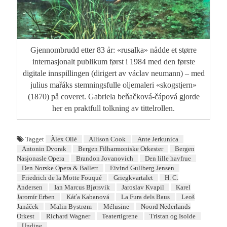
Gjennombrudd etter 83 år: «rusalka» nådde et større
internasjonalt publikum først i 1984 med den første
digitale innspillingen (dirigert av václav neumann) – med
julius mařáks stemningsfulle oljemaleri «skogstjern»
(1870) på coveret. Gabriela beňačková-čápová gjorde
her en praktfull tolkning av tittelrollen.
Tagget
Àlex Ollé
Allison Cook
Ante Jerkunica
Antonin Dvorak
Bergen Filharmoniske Orkester
Bergen
Nasjonasle Opera
Brandon Jovanovich
Den lille havfrue
Den Norske Opera & Ballett
Eivind Gullberg Jensen
Friedrich de la Motte Fouqué
Griegkvartalet
H. C.
Andersen
Ian Marcus Bjørsvik
Jaroslav Kvapil
Karel
Jaromír Erben
Káťa Kabanová
La Fura dels Baus
Leoš
Janáček
Malin Bystrøm
Mélusine
Noord Nederlands
Orkest
Richard Wagner
Teatertigrene
Tristan og Isolde
Undine