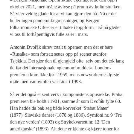
oktober 2021, men måtte avlyse på grunn av kulturstreiken.
Så vi er veldig glade for at vi kan gjøre den nå. Nå er det
heller ingen pandemi-begrensninger, og Bergen
Filharmoniske Orkester er tilbake i toppform – så nå gleder
vi oss til forhåpentligvis fulle saler i mars.
Antonin Dvořák skrev totalt ti operaer, men det er bare
«Rusalka» som fortsatt settes opp på scener utenfor
Tsjekkia. Det gjør den til gjengjeld ofte, selv om det tok lang
tid før det internasjonale «gjennombruddet». London-
premieren kom ikke før i 1959, mens newyorkernes første
møte med vannymfen var først i 1993.
Så er det også et sent verk i komponistens opusrekke. Praha-
premieren ble holdt i 1901, samme år som Dvořák fylte 60.
Han hadde da bak seg både korverket ‘Stabat Mater’
(1877), Slaviske danser (1878 og 1886), Symfoni nr. 9 ‘Fra
den nye verden’ (1893) og Strykekvartett nr. 12 ‘Den
amerikanske’ (1893). Alt dette er kjente og kjære toner for