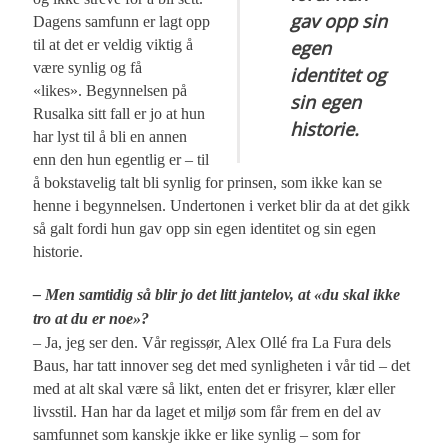
gav opp sin
Dagens samfunn er lagt opp
til at det er veldig viktig å
egen
være synlig og få
identitet og
«likes». Begynnelsen på
sin egen
Rusalka sitt fall er jo at hun
historie.
har lyst til å bli en annen
enn den hun egentlig er – til
å bokstavelig talt bli synlig for prinsen, som ikke kan se
henne i begynnelsen. Undertonen i verket blir da at det gikk
så galt fordi hun gav opp sin egen identitet og sin egen
historie.
– Men samtidig så blir jo det litt jantelov, at «du skal ikke
tro at du er noe»?
– Ja, jeg ser den. Vår regissør, Alex Ollé fra La Fura dels
Baus, har tatt innover seg det med synligheten i vår tid – det
med at alt skal være så likt, enten det er frisyrer, klær eller
livsstil. Han har da laget et miljø som får frem en del av
samfunnet som kanskje ikke er like synlig – som for