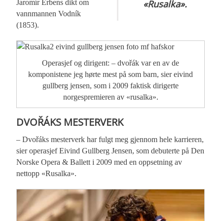
Jaromír Erbens dikt om
«Rusalka».
vannmannen Vodník
(1853).
Operasjef og dirigent: – dvořák var en av de
komponistene jeg hørte mest på som barn, sier eivind
gullberg jensen, som i 2009 faktisk dirigerte
norgespremieren av «rusalka».
DVOŘÁKS MESTERVERK
– Dvořáks mesterverk har fulgt meg gjennom hele karrieren,
sier operasjef Eivind Gullberg Jensen, som debuterte på Den
Norske Opera & Ballett i 2009 med en oppsetning av
nettopp «Rusalka».