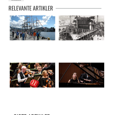
RELEVANTE ARTIKLER
Dette skjer i Bergen
Grieghallens trange fødsel
Kunsten å holde tilbake
Vant både konkurransen og
publikumsprisen