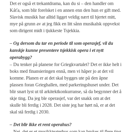
Det er også et trekantdrama, kan du si – den handler om
Káťa, som blir forelsket i en annen enn den hun er gift med.
Slavisk musikk har alltid ligget veldig nært til hjertet mitt,
mye på grunn av at jeg fikk en litt sånn musikalsk oppvekst
som dirigent midt i tjukkeste Tsjekkia.
– Og dersom du tar en periode til som operasjef, vil du
kanskje kunne presentere tsjekkisk opera i et nytt
operabygg?
– Du tenker på planene for Griegkvartalet? Det er ikke helt i
boks med finansieringen ennå, men vi håper jo at det vil
komme. Planen er at det skal bygges ute på den åpne
plassen foran Grieghallen, med parkeringshuset under. Det
blir snart lyst ut til arkitektkonkurranse, så da begynner det å
skje ting. Da jeg ble operasjef, var det snakk om at det
skulle bli ferdig i 2028. Det siste jeg har hørt nå, er at det
skal stå ferdig i 2030.
– Det blir ikke et rent operahus?
– Nei, det er et musikkteaterhus som kan brukes til flere ting