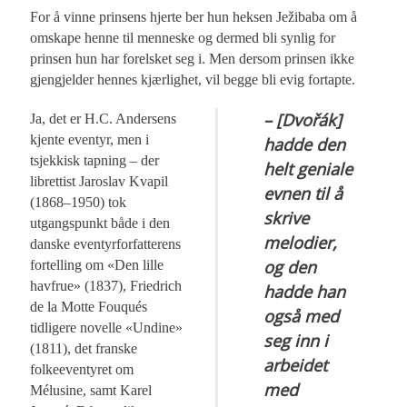
For å vinne prinsens hjerte ber hun heksen Ježibaba om å
omskape henne til menneske og dermed bli synlig for
prinsen hun har forelsket seg i. Men dersom prinsen ikke
gjengjelder hennes kjærlighet, vil begge bli evig fortapte.
– [Dvořák]
Ja, det er H.C. Andersens
kjente eventyr, men i
hadde den
tsjekkisk tapning – der
helt geniale
librettist Jaroslav Kvapil
evnen til å
(1868–1950) tok
skrive
utgangspunkt både i den
melodier,
danske eventyrforfatterens
og den
fortelling om «Den lille
havfrue» (1837), Friedrich
hadde han
de la Motte Fouqués
også med
tidligere novelle «Undine»
seg inn i
(1811), det franske
arbeidet
folkeeventyret om
med
Mélusine, samt Karel