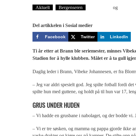
Aktuelt
Bergenseren
Ove Landro
og
Øyvind T
Del artikkelen i Sosial medier
Facebook
Twitter
LinkedIn
Ti år etter at Brann ble seriemester, minnes Vibe
Stadion for å hylle klubben. Målet er å ta gull igje
Daglig leder i Brann, Vibeke Johannesen, er fra Blomv
– Jeg var aldri spesielt god. Jeg spilte fotball fordi d
spilte hun med guttene, og holdt på til hun var 17, len
GRUS UNDER HUDEN
– Vi hadde en grusbane i nabolaget, og der bodde vi. J
– Vi er tre søsken, og mamma og pappa gjorde ikke a
vaske drakter og kjøre oss på kamper. De stilte opp på