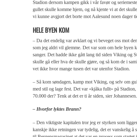
Stadion dersom kampen gikk i vår favør og seriemesters
gullet skulle komme hjem, og nå kjente vi at det skulle b
vi kunne avgjort det borte mot Aalesund noen dager ti
HELE BYEN KOM
– Da det endelig var avklart og vi beveget oss mot de
som jeg aldri vil glemme. Det var som om hele byen 
sanger. Det hadde ikke gått lang tid siden Viking og S
skulle gå eller hva de skulle gjøre, og så kom de i sa
vet ikke hvor mange tusen det var utenfor Stadion.
– Så kom søndagen, kamp mot Viking, og selv om gullet
med stil og lage fest. Det var «kjåka fullt» på Stadion
70.000 der? Tenk at det er ti år siden, sier Johannesen.
– Hvorfor lyktes Brann?
– Den viktigste kapitalen tror jeg er styrken som ligge
kanskje ikke retningen var tydelig, det er vanskelig å
til Bergensmagasinet at det var en prosess som startet