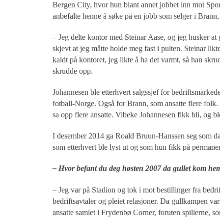
Bergen City, hvor hun blant annet jobbet inn mot Spo
anbefalte henne å søke på en jobb som selger i Brann, 
– Jeg delte kontor med Steinar Aase, og jeg husker at 
skjevt at jeg måtte holde meg fast i pulten. Steinar likt
kaldt på kontoret, jeg likte å ha det varmt, så han skr
skrudde opp.
Johannesen ble etterhvert salgssjef for bedriftsmarkede
fotball-Norge. Også for Brann, som ansatte flere folk.
sa opp flere ansatte. Vibeke Johannesen fikk bli, og bl
I desember 2014 ga Roald Bruun-Hanssen seg som daglig
som etterhvert ble lyst ut og som hun fikk på permanen
– Hvor befant du deg høsten 2007 da gullet kom he
– Jeg var på Stadion og tok i mot bestillinger fra bedri
bedriftsavtaler og pleiet relasjoner. Da gullkampen var
ansatte samlet i Frydenbø Corner, foruten spillerne,