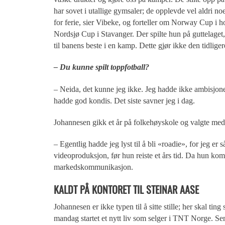
har sovet i utallige gymsaler; de opplevde vel aldri n
for ferie, sier Vibeke, og forteller om Norway Cup i 
Nordsjø Cup i Stavanger. Der spilte hun på guttelaget,
til banens beste i en kamp. Dette gjør ikke den tidliger
– Du kunne spilt toppfotball?
– Neida, det kunne jeg ikke. Jeg hadde ikke ambisjoner 
hadde god kondis. Det siste savner jeg i dag.
Johannesen gikk et år på folkehøyskole og valgte medi
– Egentlig hadde jeg lyst til å bli «roadie», for jeg er
videoproduksjon, før hun reiste et års tid. Da hun kom
markedskommunikasjon.
KALDT PÅ KONTORET
TIL STEINAR AASE
Johannesen er ikke typen til å sitte stille; her skal tin
mandag startet et nytt liv som selger i TNT Norge. Se