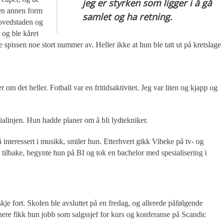
jeg er styrken som ligger i å gå
oen annen form
samlet og ha retning.
hovedstaden og
 og ble kåret
e spissen noe stort nummer av. Heller ikke at hun ble tatt ut på kretslage
om det heller. Fotball var en fritidsaktivitet. Jeg var liten og kjapp og
alinjen. Hun hadde planer om å bli lydtekniker.
 så interessert i musikk, smiler hun. Etterhvert gikk Vibeke på tv- og
 tilbake, begynte hun på BI og tok en bachelor med spesialisering i
g skje fort. Skolen ble avsluttet på en fredag, og allerede påfølgende
nere fikk hun jobb som salgssjef for kurs og konferanse på Scandic