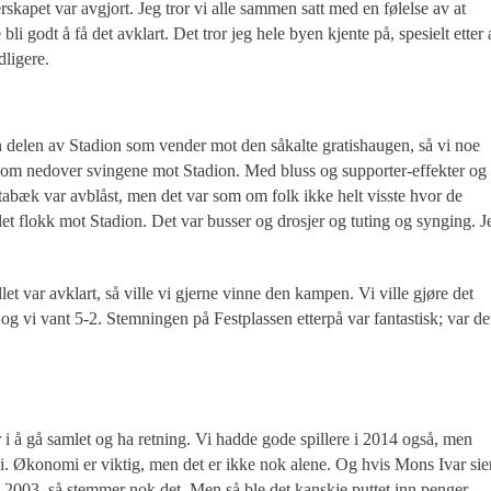
kapet var avgjort. Jeg tror vi alle sammen satt med en følelse av at
li godt å få det avklart. Det tror jeg hele byen kjente på, spesielt etter 
dligere.
n delen av Stadion som vender mot den såkalte gratishaugen, så vi noe
kom nedover svingene mot Stadion. Med bluss og supporter-effekter og
tabæk var avblåst, men det var som om folk ikke helt visste hvor de
mlet flokk mot Stadion. Det var busser og drosjer og tuting og synging. J
 var avklart, så ville vi gjerne vinne den kampen. Vi ville gjøre det
, og vi vant 5-2. Stemningen på Festplassen etterpå var fantastisk; var de
r i å gå samlet og ha retning. Vi hadde gode spillere i 2014 også, men
 si. Økonomi er viktig, men det er ikke nok alene. Og hvis Mons Ivar sie
 i 2003, så stemmer nok det. Men så ble det kanskje puttet inn penger