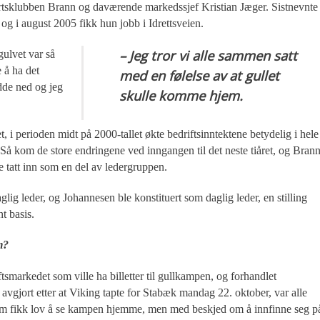
rtsklubben Brann og daværende markedssjef Kristian Jæger. Sistnevnte
og i august 2005 fikk hun jobb i Idrettsveien.
– Jeg tror vi alle sammen satt
gulvet var så
e å ha det
med en følelse av at gullet
udde ned og jeg
skulle komme hjem.
t, i perioden midt på 2000-tallet økte bedriftsinntektene betydelig i hele
 Så kom de store endringene ved inngangen til det neste tiåret, og Bran
e tatt inn som en del av ledergruppen.
 leder, og Johannesen ble konstituert som daglig leder, en stilling
t basis.
m?
ftsmarkedet som ville ha billetter til gullkampen, og forhandlet
 avgjort etter at Viking tapte for Stabæk mandag 22. oktober, var alle
 som fikk lov å se kampen hjemme, men med beskjed om å innfinne seg p