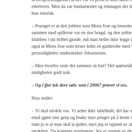
etterhvert. Men da var fundamentet og retningen der fr
hun retorisk.
– Poenget er at den jobben som Mons Ivar og trenerte
sammen med spillerne var en stor bragd, og den jobb
klubben i sin helhet gjorde, må man heller ikke legge t
også at Mons Ivar som trener ledet en garderobe med v
personligheter, understreker Johannesen.
– Men hvorfor raste det sammen så fort? Det spørsmålet 
muligheten godt nok.
– Og i fjor tok dere sølv, som i 2006? prøver vi oss.
Hun smiler.
– Vi skal utvikle oss. Vi setter ikke tabellmål, det h
ennå gjøre sine grep og bruke mye penger på å hente in
man jo si at man skal ta gullet, men jeg er opptatt av a
utvikling. Da kommer resultatene. Jeg er opptatt av de