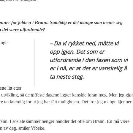
renner for jobben i Brann. Samtidig er det mange som mener seg
an det være utfordrende?
– Da vi rykket ned, måtte vi
ange
opp igjen. Det som er
utfordrende i den fasen som vi
er i nå, er at det er vanskelig å
ta neste steg.
te litt etter
ed utvikling, så de tøffeste dagene ligger kanskje foran meg. Men jeg gjør
are takknemlig for at jeg har fått muligheten. Det tror jeg mange kjenner
rann. I sosiale sammenhenger handler det ofte om Brann. En må være
nn av deg, smiler Vibeke.