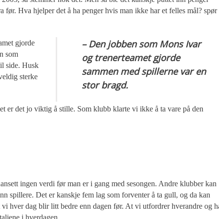
a før. Hva hjelper det å ha penger hvis man ikke har et felles mål? spør
– Den jobben som Mons Ivar
amet gjorde
en som
og trenerteamet gjorde
il side. Husk
sammen med spillerne var en
eldig sterke
stor bragd.
er det jo viktig å stille. Som klubb klarte vi ikke å ta vare på den
ar uansett ingen verdi før man er i gang med sesongen. Andre klubber kan
n spillere. Det er kanskje fem lag som forventer å ta gull, og da kan
t vi hver dag blir litt bedre enn dagen før. At vi utfordrer hverandre og h
taljene i hverdagen.