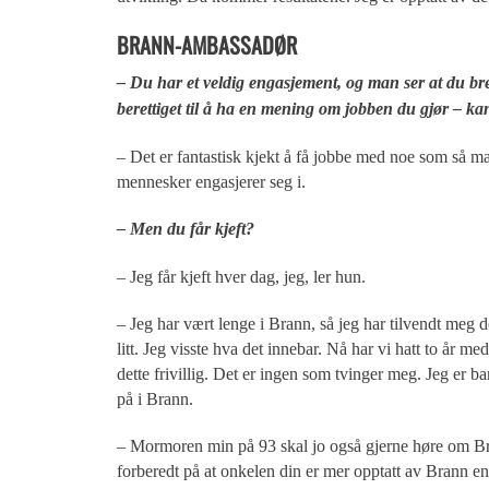
BRANN-AMBASSADØR
– Du har et veldig engasjement, og man ser at du b
berettiget til å ha en mening om jobben du gjør – k
– Det er fantastisk kjekt å få jobbe med noe som så m
mennesker engasjerer seg i.
– Men du får kjeft?
– Jeg får kjeft hver dag, jeg, ler hun.
– Jeg har vært lenge i Brann, så jeg har tilvendt meg det
litt. Jeg visste hva det innebar. Nå har vi hatt to år m
dette frivillig. Det er ingen som tvinger meg. Jeg er b
på i Brann.
– Mormoren min på 93 skal jo også gjerne høre om B
forberedt på at onkelen din er mer opptatt av Brann e