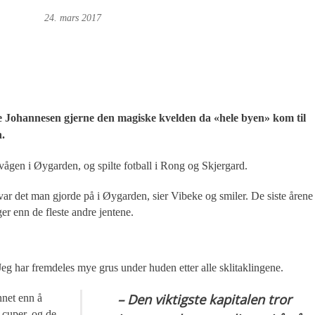
oft: Foto
24. mars 2017
ke Johannesen gjerne den magiske kvelden da «hele byen» kom til
n.
ågen i Øygarden, og spilte fotball i Rong og Skjergard.
et var det man gjorde på i Øygarden, sier Vibeke og smiler. De siste årene
ger enn de fleste andre jentene.
eg har fremdeles mye grus under huden etter alle sklitaklingene.
– Den viktigste kapitalen tror
nnet enn å
 cuper, og de