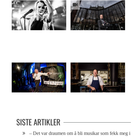
«No skjer da igjen»
Grieghallen i kveld: Alt klart for
Bergens egen Oscar-utdeling
Hederspris til en hedersmann
The punk rock chef
SISTE ARTIKLER
– Det var draumen om å bli musikar som fekk meg i