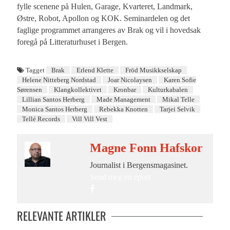
fylle scenene på Hulen, Garage, Kvarteret, Landmark,
Østre, Robot, Apollon og KOK. Seminardelen og det
faglige programmet arrangeres av Brak og vil i hovedsak
foregå på Litteraturhuset i Bergen.
Tagget
Brak
Erlend Klette
Fröd Musikkselskap
Helene Nitteberg Nordstad
Joar Nicolaysen
Karen Sofie
Sørensen
Klangkollektivet
Kronbar
Kulturkabalen
Lillian Santos Herberg
Made Management
Mikal Telle
Monica Santos Herberg
Rebekka Knotten
Tarjei Selvik
Tellé Records
Vill Vill Vest
Magne Fonn Hafskor
Journalist i Bergensmagasinet.
Send meg en epost
RELEVANTE ARTIKLER