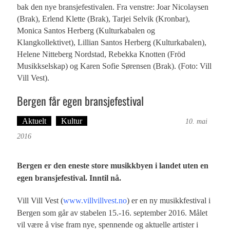
bak den nye bransjefestivalen. Fra venstre: Joar Nicolaysen
(Brak), Erlend Klette (Brak), Tarjei Selvik (Kronbar),
Monica Santos Herberg (Kulturkabalen og
Klangkollektivet), Lillian Santos Herberg (Kulturkabalen),
Helene Nitteberg Nordstad, Rebekka Knotten (Fröd
Musikkselskap) og Karen Sofie Sørensen (Brak). (Foto: Vill
Vill Vest).
Bergen får egen bransjefestival
Aktuelt
Kultur
Tekst: Magne Fonn Hafskor
10. mai
2016
Bergen er den eneste store musikkbyen i landet uten en
egen bransjefestival. Inntil nå.
Vill Vill Vest (
www.villvillvest.no
) er en ny musikkfestival i
Bergen som går av stabelen 15.-16. september 2016. Målet
vil være å vise fram nye, spennende og aktuelle artister i