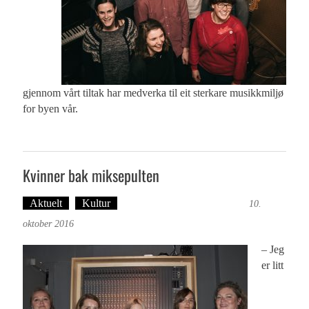
gjennom vårt tiltak har medverka til eit sterkare musikkmiljø
for byen vår.
Kvinner bak miksepulten
Aktuelt
Kultur
Tekst: Magne Fonn Hafskor
10.
oktober 2016
– Jeg
er litt