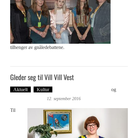
tilhenger av gnåledebattene.
Gleder seg til Vill Vill Vest
Aktuelt
Kultur
Tekst: Magne Fonn Hafskor
og
Øyvind Toft: Foto
12. september 2016
Til