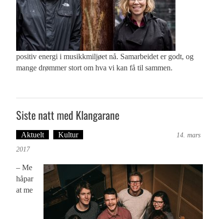
positiv energi i musikkmiljøet nå. Samarbeidet er godt, og
mange drømmer stort om hva vi kan få til sammen.
Siste natt med Klangarane
Aktuelt
Kultur
Tekst: Magne Fonn Hafskor
14. mars
2017
– Me
håpar
at me