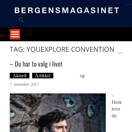
Skip
to
content
TAG: YOUEXPLORE CONVENTION
– Du har to valg i livet
Aktuelt
Artikkel
Ove Landro
og
Øyvind Toft: Foto
7. desember 2017
–
Husk
hvor
du