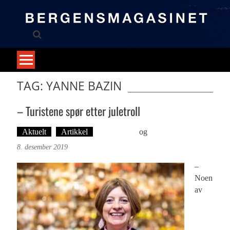
Skip
to
content
TAG: YANNE BAZIN
– Turistene spør etter juletroll
Aktuelt
Artikkel
Ove Landro
og
Foto: Roy Bjørge
8. desember 2019
–
Noen
av