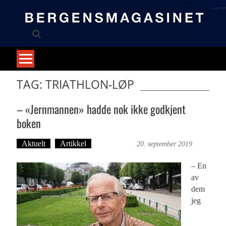
Skip
to
content
TAG: TRIATHLON-LØP
– «Jernmannen» hadde nok ikke godkjent
boken
Aktuelt
Artikkel
Ove Landro
20. september 2019
– En
av
dem
jeg