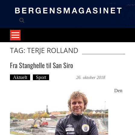
Skip
to
content
TAG: TERJE ROLLAND
Fra Stanghelle til San Siro
Aktuelt
Sport
Ove Landro
26. oktober 2018
Den