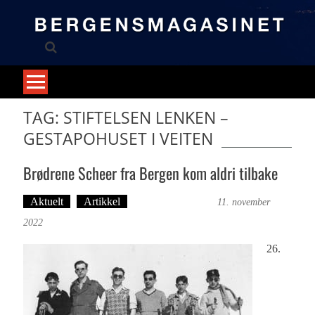
Skip
to
content
TAG: STIFTELSEN LENKEN –
GESTAPOHUSET I VEITEN
Brødrene Scheer fra Bergen kom aldri tilbake
Aktuelt
Artikkel
Bergensmagasinet
11. november
2022
26.