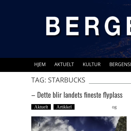
Skip
to
content
HJEM
AKTUELT
KULTUR
BERGENS
TAG: STARBUCKS
– Dette blir landets fineste flyplass
Aktuelt
Artikkel
Øyvind Toft: Foto
og
Tekst: