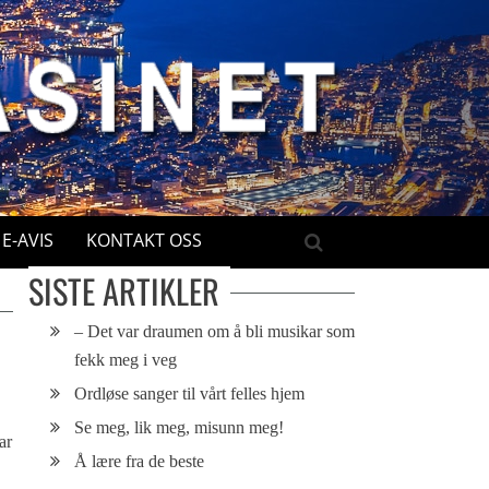
E-AVIS
KONTAKT OSS
SISTE ARTIKLER
– Det var draumen om å bli musikar som
fekk meg i veg
Ordløse sanger til vårt felles hjem
Se meg, lik meg, misunn meg!
ar
Å lære fra de beste