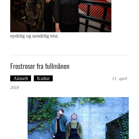
nydelig og uendelig trist.
Frostroser fra fullmånen
Aktuelt
Kultur
Tekst: Magne Fonn Hafskor
13. april
2018