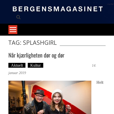
Skip
to
content
TAG: SPLASHGIRL
Når kjærligheten dør og dør
Aktuelt
Kultur
Tekst: Magne Fonn Hafskor
14.
januar 2019
Helt