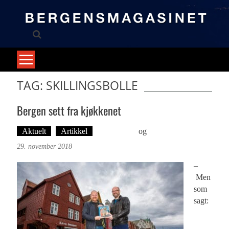
Skip
to
content
TAG: SKILLINGSBOLLE
Bergen sett fra kjøkkenet
Aktuelt
Artikkel
Ove Landro
og
Foto: Roy Bjørge
29. november 2018
–
Men
som
sagt: