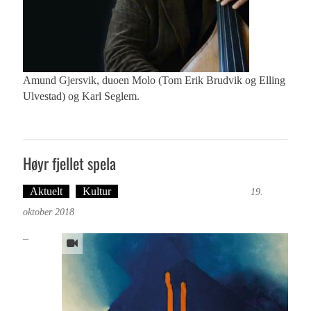
Amund Gjersvik, duoen Molo (Tom Erik Brudvik og Elling
Ulvestad) og Karl Seglem.
Høyr fjellet spela
Aktuelt
Kultur
Tekst: Magne Fonn Hafskor
19.
oktober 2018
–