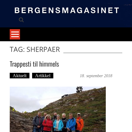
Skip
to
content
TAG: SHERPAER
Trappesti til himmels
Aktuelt
Artikkel
Ove Landro
18. september 2018