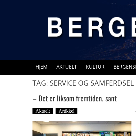
Skip
to
content
HJEM
AKTUELT
KULTUR
BERGENS
TAG: SERVICE OG SAMFERDSEL
– Det er liksom fremtiden, sant
Aktuelt
Artikkel
Tekst: Magne Fonn Hafskor