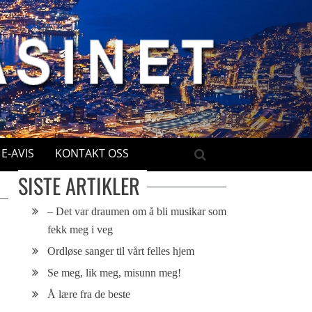
E-AVIS
KONTAKT OSS
SISTE ARTIKLER
– Det var draumen om å bli musikar som
fekk meg i veg
Ordløse sanger til vårt felles hjem
Se meg, lik meg, misunn meg!
Å lære fra de beste