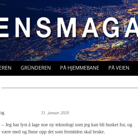
EREN
GRÜNDEREN
PÅ HJEMMEBANE
PÅ VEIEN
og
Foto: Roy Bjørge
31. januar 2020
– Jeg har lyst å lage noe ny teknologi som jeg kan bli husket for, og
være med og finne opp det som fremtiden skal bruke.