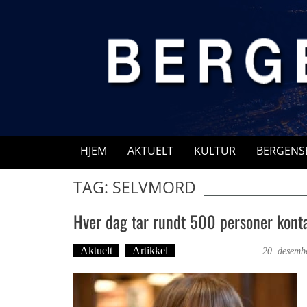
Skip
to
content
HJEM
AKTUELT
KULTUR
BERGENS
TAG: SELVMORD
Hver dag tar rundt 500 personer kont
Aktuelt
Artikkel
Bergensmagasinet
20. desemb