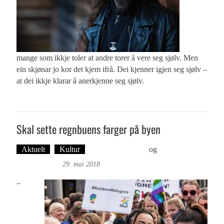
mange som ikkje toler at andre torer å vere seg sjølv. Men
ein skjønar jo kor det kjem ifrå. Dei kjenner igjen seg sjølv –
at dei ikkje klarar å anerkjenne seg sjølv.
Skal sette regnbuens farger på byen
Aktuelt
Kultur
Øyvind Toft: Foto
og
Tekst: Magne
Fonn Hafskor
29. mai 2018
–