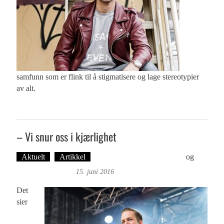
samfunn som er flink til å stigmatisere og lage stereotypier
av alt.
– Vi snur oss i kjærlighet
Aktuelt
Artikkel
Tekst: Magne Fonn Hafskor
og
Øyvind Toft: Foto
15. juni 2016
Det
sier