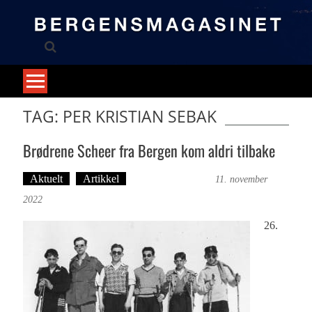
Skip
to
content
TAG: PER KRISTIAN SEBAK
Brødrene Scheer fra Bergen kom aldri tilbake
Aktuelt
Artikkel
Bergensmagasinet
11. november
2022
26.