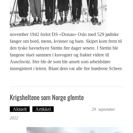
november 1942 forlot DS «Donau» Oslo med 529 jødiske
fanger om bord, menn, kvinner og barn. Skipet kom frem til
den tyske havnebyen Stettin fire dager senere. I Stettin ble
fangene stuet sammen i kuvogner og fraktet videre til
Auschwitz. Her ble de som ble ansett som arbeidsføre
innregistrert i leiren. Blant dem var alle fire brødrene Scheer.
Krigsheltene som Norge glemte
Aktuelt
Artikkel
Bergensmagasinet
29. september
2022