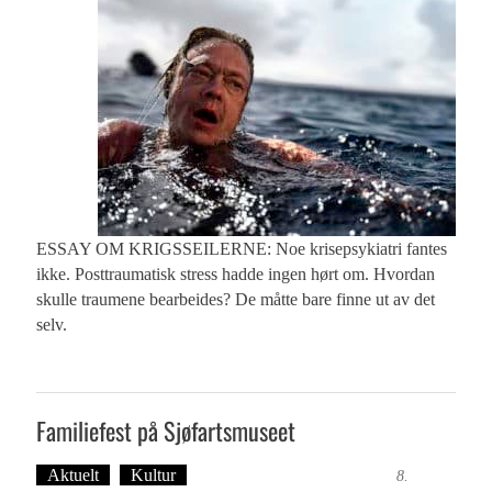
ESSAY OM KRIGSSEILERNE: Noe krisepsykiatri fantes
ikke. Posttraumatisk stress hadde ingen hørt om. Hvordan
skulle traumene bearbeides? De måtte bare finne ut av det
selv.
Familiefest på Sjøfartsmuseet
Aktuelt
Kultur
Tekst: Magne Fonn Hafskor
8.