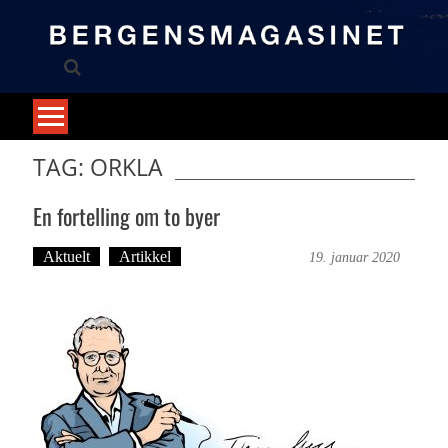
Skip
to
content
TAG: ORKLA
En fortelling om to byer
Aktuelt
Artikkel
Bergensmagasinet
19. januar 2020