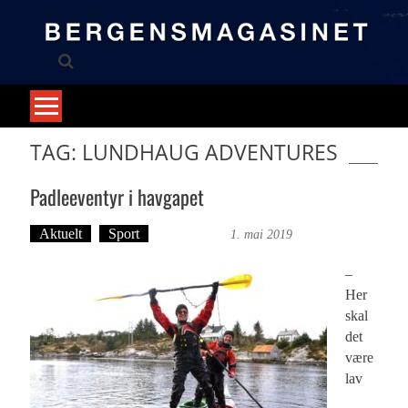
Skip
to
content
TAG: LUNDHAUG ADVENTURES
Padleeventyr i havgapet
Aktuelt
Sport
Ove Landro
1. mai 2019
–
Her
skal
det
være
lav