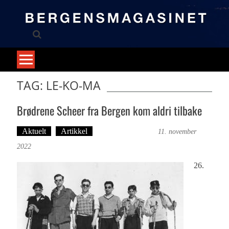
Skip
to
content
TAG: LE-KO-MA
Brødrene Scheer fra Bergen kom aldri tilbake
Aktuelt
Artikkel
Bergensmagasinet
11. november
2022
26.