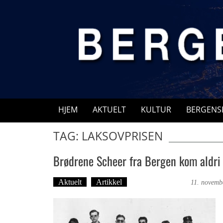
Skip
to
content
HJEM
AKTUELT
KULTUR
BERGENS
TAG: LAKSOVPRISEN
Brødrene Scheer fra Bergen kom aldri 
Aktuelt
Artikkel
Bergensmagasinet
11. novemb