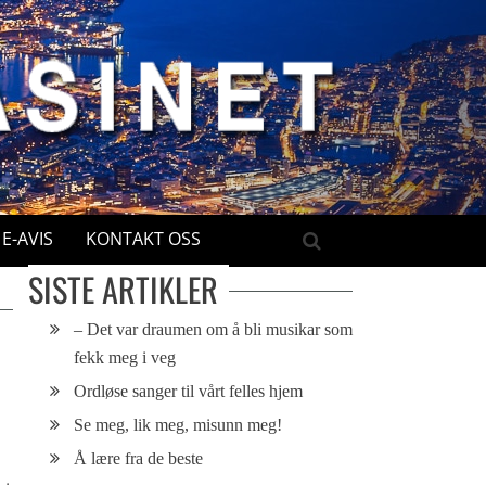
E-AVIS
KONTAKT OSS
SISTE ARTIKLER
– Det var draumen om å bli musikar som
fekk meg i veg
Ordløse sanger til vårt felles hjem
Se meg, lik meg, misunn meg!
Å lære fra de beste