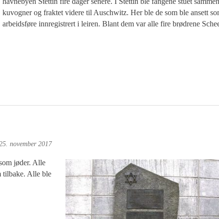
havnebyen Stettin fire dager senere. I Stettin ble fangene stuet sammen
kuvogner og fraktet videre til Auschwitz. Her ble de som ble ansett s
arbeidsføre innregistrert i leiren. Blant dem var alle fire brødrene Schee
25. november 2017
som jøder. Alle
tilbake. Alle ble