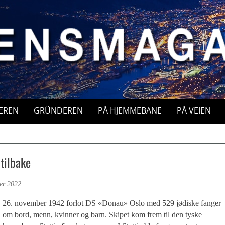
EREN
GRÜNDEREN
PÅ HJEMMEBANE
PÅ VEIEN
tilbake
er 2022
26. november 1942 forlot DS «Donau» Oslo med 529 jødiske fanger
om bord, menn, kvinner og barn. Skipet kom frem til den tyske